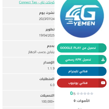
كونكت تاق - Connect Tag‏
نشرت يوم
24‏/07‏/2023
تطوير
19/04/2025
بحجم
تحميل من GOOGLE PLAY
يتباين بحسب الجهاز
تحميل APK رسمي
الإصدار
1.1.9
قناتي تليجرام
المتطلبات
قناتي يوتيوب
6.0
0
/5
التحميلات
الأصوات:
0
+100,000