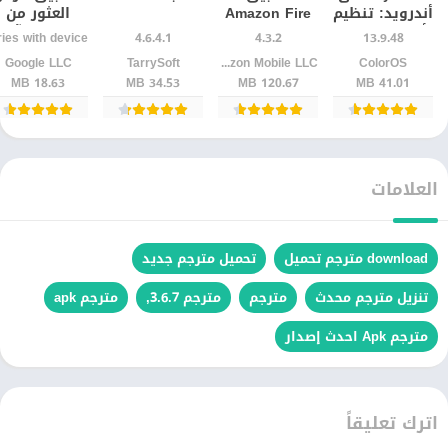
أندرويد: تنظيم
Amazon Fire
العثور من
أسهل للصور
TV | لتحويل
Google آخر
4.6.4.1
4.3.2
13.9.48
والملفات
هاتفك إلى
إصدار
ColorOS
Amazon Mobile LLC
TarrySoft‏
Google LLC‏
ريموت
18.63 MB
34.53 MB
120.67 MB
41.01 MB
العلامات
download مترجم تحميل
تحميل مترجم جديد
تنزيل مترجم محدث
مترجم
مترجم 3.6.7,
مترجم apk
مترجم Apk احدث إصدار
اترك تعليقاً