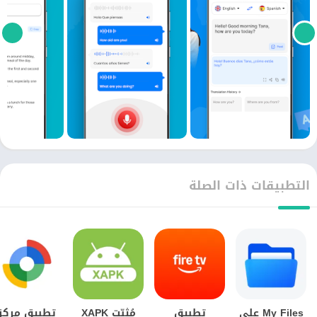
التطبيقات ذات الصلة
My Files على
تطبيق
مُثبّت XAPK
تطبيق مركز