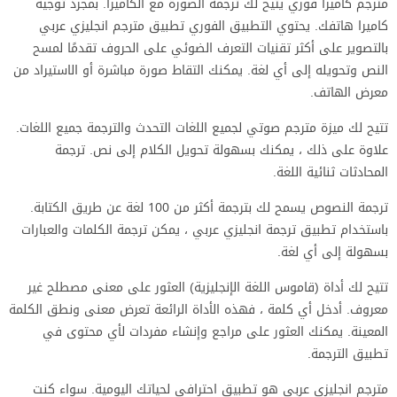
مترجم كاميرا فوري يتيح لك ترجمة الصورة مع الكاميرا. بمجرد توجيه
كاميرا هاتفك. يحتوي التطبيق الفوري تطبيق مترجم انجليزي عربي
بالتصوير على أكثر تقنيات التعرف الضوئي على الحروف تقدمًا لمسح
النص وتحويله إلى أي لغة. يمكنك التقاط صورة مباشرة أو الاستيراد من
معرض الهاتف.
تتيح لك ميزة مترجم صوتي لجميع اللغات التحدث والترجمة جميع اللغات.
علاوة على ذلك ، يمكنك بسهولة تحويل الكلام إلى نص. ترجمة
المحادثات ثنائية اللغة.
ترجمة النصوص يسمح لك بترجمة أكثر من 100 لغة عن طريق الكتابة.
باستخدام تطبيق ترجمة انجليزي عربي ، يمكن ترجمة الكلمات والعبارات
بسهولة إلى أي لغة.
تتيح لك أداة (قاموس اللغة الإنجليزية) العثور على معنى مصطلح غير
معروف. أدخل أي كلمة ، فهذه الأداة الرائعة تعرض معنى ونطق الكلمة
المعينة. يمكنك العثور على مراجع وإنشاء مفردات لأي محتوى في
تطبيق الترجمة.
مترجم انجليزي عربي هو تطبيق احترافي لحياتك اليومية. سواء كنت