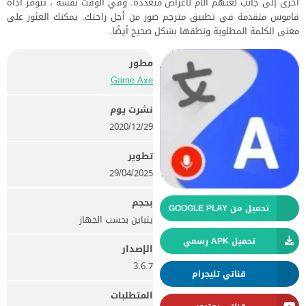
أخرى إلى جانب لغتهم الأم لأغراض متعددة. وفي الوقت نفسه ، تتوفر أداة
قاموس متقدمة في تطبيق مترجم صور من أجل راحتك. يمكنك العثور على
معنى الكلمة المطلوبة ونطقها بشكل صحيح أيضًا.
مطور
Game Axe‏
نشرت يوم
29‏/12‏/2020
تطوير
29/04/2025
بحجم
تحميل من GOOGLE PLAY
يتباين بحسب الجهاز
تحميل APK رسمي
الإصدار
3.6.7
قناتي تليجرام
المتطلبات