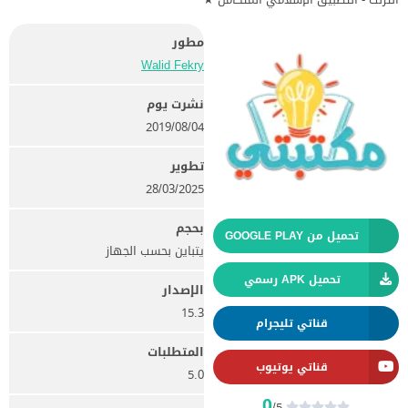
مطور
Walid Fekry‏
نشرت يوم
04‏/08‏/2019
تطوير
28/03/2025
بحجم
تحميل من GOOGLE PLAY
يتباين بحسب الجهاز
تحميل APK رسمي
الإصدار
15.3
قناتي تليجرام
المتطلبات
قناتي يوتيوب
5.0
0
/5