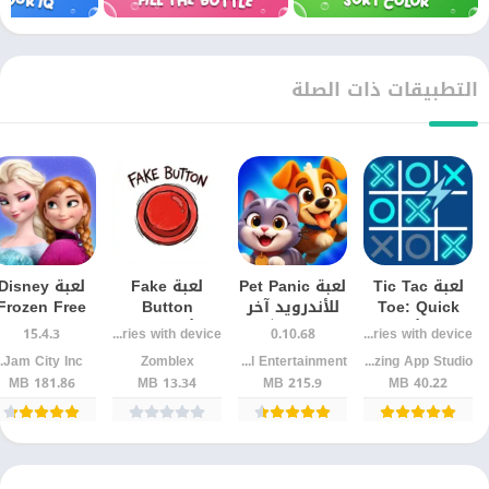
التطبيقات ذات الصلة
لعبة Tic Tac
لعبة Pet Panic
لعبة Fake
لعبة Disney
Toe: Quick
للأندرويد آخر
Button
Frozen Free
Duel للأندرويد
إصدار + شرح
للأندرويد :
Fall: تحديات
15.4.3
Varies with device
0.10.68
Varies with device
– تحديات XO
كامل
تجربة ألغاز
ألغاز ساحرة
Blazing App Studio
Queen Digital Entertainment
Zomblex
Jam City Inc.‏
خادعة تختبر
مع شخصياتك
181.86 MB
13.34 MB
215.9 MB
40.22 MB
ذكاءك
المفضلة!