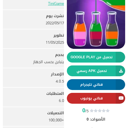
TiniGame‏
نشرت يوم
17‏/05‏/2022
تطوير
11/05/2025
بحجم
تحميل من GOOGLE PLAY
يتباين بحسب الجهاز
تحميل APK رسمي
الإصدار
4.0.5
قناتي تليجرام
المتطلبات
قناتي يوتيوب
6.0
0
/5
التحميلات
الأصوات:
0
+100,000