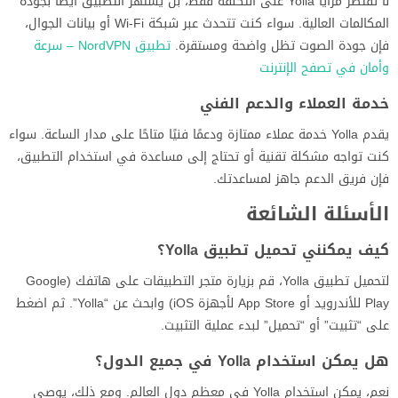
لا تقتصر مزايا Yolla على التكلفة فقط، بل يشتهر التطبيق أيضًا بجودة
المكالمات العالية. سواء كنت تتحدث عبر شبكة Wi-Fi أو بيانات الجوال،
فإن جودة الصوت تظل واضحة ومستقرة.
تطبيق NordVPN – سرعة
وأمان في تصفح الإنترنت
خدمة العملاء والدعم الفني
يقدم Yolla خدمة عملاء ممتازة ودعمًا فنيًا متاحًا على مدار الساعة. سواء
كنت تواجه مشكلة تقنية أو تحتاج إلى مساعدة في استخدام التطبيق،
فإن فريق الدعم جاهز لمساعدتك.
الأسئلة الشائعة
كيف يمكنني تحميل تطبيق Yolla؟
لتحميل تطبيق Yolla، قم بزيارة متجر التطبيقات على هاتفك (Google
Play للأندرويد أو App Store لأجهزة iOS) وابحث عن “Yolla”. ثم اضغط
على “تثبيت” أو “تحميل” لبدء عملية التثبيت.
هل يمكن استخدام Yolla في جميع الدول؟
نعم، يمكن استخدام Yolla في معظم دول العالم. ومع ذلك، يوصى