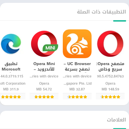
التطبيقات ذات الصلة
متصفح Opera:
UC Browser –
Opera Mini
تطبيق
سريع وخاص
تصفح بسرعة
للأندرويد –
Microsoft
للاندرويد Apk
آخر إصدار
متصفح سريع
Edge للأندرو
144.0.3719.115
Varies with device
Varies with device
90.5.4752.84763
للأندرويد
وخفيف ويوفر
– متصفح
Opera‏
UCWeb Singapore Pte. Ltd.
Opera‏
ion
الإنترنت
سريع بذكاء
311.9 MB
54.72 MB
32.87 MB
148.59 MB
اصطناعي
العلامات