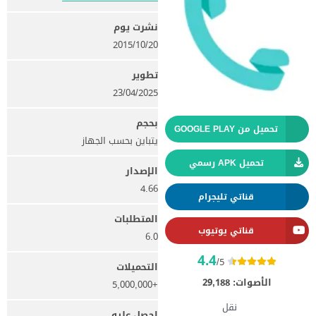
نشرت يوم
20‏/10‏/2015
تطوير
23/04/2025
بحجم
تحميل من GOOGLE PLAY
يتباين بحسب الجهاز
تحميل APK رسمي
الإصدار
4.66
قناتي تليجرام
المتطلبات
قناتي يوتيوب
6.0
4.4
/5
التحميلات
الأصوات:
29,188
+5,000,000
نقل
احصل عليه