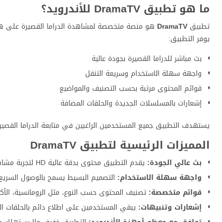
ما هو تطبيق DramaTV للأندرويد؟
تطبيق
DramaTV
هو منصة متخصصة لمشاهدة الدراما القصيرة على هو
يوفر التطبيق:
بث مباشر للدراما القصيرة بجودة عالية
واجهة سهلة الاستخدام وسريعة التنقل
قوائم المحتوى مرتبة بحسب التصنيف والمواضيع
إشعارات بالمسلسلات الجديدة والحلقات المضافة
يستهدف التطبيق جميع المستخدمين الراغبين في متابعة الدراما القصيرة ب
المميزات الرئيسية لتطبيق DramaTV
بث عالي الجودة:
يقدم التطبيق محتوى بدقة عالية HD لتجربة مشاهدة ممتعة دون تقطيع.
واجهة سهلة الاستخدام:
التصميم البسيط يسمح بالوصول السريع
قوائم متخصصة:
تصنيف المحتوى حسب النوع، مثل الرومانسية، الأكش
إشعارات وتنبيهات:
يبقي المستخدمين على اطلاع دائم بالحلقات ال