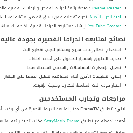
Dreame Reader
: منصة رائعة لقراءة القصص والروايات القصيرة والم
لعبة الحرب الأخيرة
: تجربة تفاعلية ضمن سياق قصصي مشابه لمسلسلا
YouTube Creator
: لإنشاء ومشاركة الدراما القصيرة الخاصة بك مباش
نصائح لمتابعة الدراما القصيرة بجودة عالية
استخدام اتصال إنترنت سريع ومستقر لتجنب تقطيع البث.
تحديث التطبيق باستمرار للحصول على أحدث الحلقات.
تفعيل الإشعارات للمسلسلات والقصص المفضلة فقط.
إغلاق التطبيقات الأخرى أثناء المشاهدة لتقليل الضغط على الجهاز.
اختيار جودة البث المناسبة لجهازك وسرعة الإنترنت.
مراجعات وتجارب المستخدمين
ليلى:
“تطبيق
DramaTV
ممتاز لمتابعة الدراما القصيرة في أي وقت، أ
أحمد:
“دمجته مع تطبيق
StoryMatrix Drama
وكانت تجربة رائعة لمتاب
سارة:
“واجهة التطبيق منظمة وسهلة الاستخدام، وأحببت التنبيهات عن