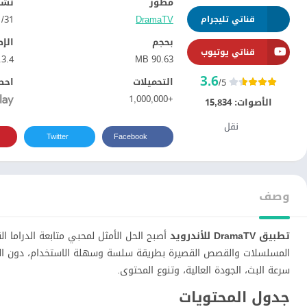
مطور
نشر
DramaTV
31‏/01‏/2025
قناتي تليجرام
بحجم
الإ
قناتي يوتيوب
.3.4
90.63 MB
3.6
التحميلات
احص
/5
+1,000,000
الأصوات:
15,834
نقل
Twitter
Facebook
وصف
تطبيق DramaTV للأندرويد
أصبح الحل الأمثل لمحبي متابعة الدراما 
المسلسلات والقصص القصيرة بطريقة سلسة وسهلة الاستخدام، دون الحاجة
سرعة البث، الجودة العالية، وتنوع المحتوى.
جدول المحتويات