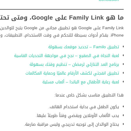
ما هو Family Link على Google، ومتى تحتاجه كولي أمر؟
iPhone. يقدّم أدوات بسيطة للتحكم في وقت الاستخدام، التطبيقات، والمحتوى دون الحاجة لمصطلحات تقنية معقّدة.
تطبيق Familo – تحديد موقعك بسهولة
لعبة النجاة في الصقيع – نجح في مواجهة التحديات القاسية
برنامج العد التنازلي لرمضان – تنظيم وقتك بسهولة
تطبيق انفجتي لكشف الأرقام عالميًا وحماية المكالمات
لعبة رعاية الأطفال مع الباندا – ألعاب مسلية
هذا التطبيق مناسب بشكل خاص عندما:
يكون الطفل في بداية استخدام الهاتف.
يحب الألعاب الأونلاين ويقضي وقتاً طويلاً عليها.
يحتاج الوالدان إلى توجيه تدريجي وليس مراقبة صارمة.