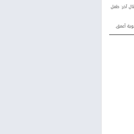
 النوم. مثال آخر: طفل
بوية أعمق.