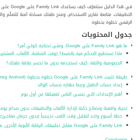
في هذا ال
التطبيقات، متابعة تقارير الاستخدام، ومنح طفلك مساحة آمنة للتعلّم و
الرقمي خطوة بخطوة.
جدول المحتويات
ما هو Family Link على Google، ومتى تحتاجه كولي أمر؟
ماذا تستطيع التحكم فيه بالضبط؟ (وقت الشاشة، الألعاب، المشتريا
الخصوصية والثقة، كيف تستخدمه بدون ما تخسر علاقة طفلك؟
طريقة تثبيت Family Link على Google خطوة بخطوة (Android وiPhone)
إعداد حساب الطفل وربط جهازه بحساب الوالد
أهم الإعدادات التي ينسى الناس تفعيلها من أول يوم
تجربة واقعية ونصائح ذكية لإدارة الألعاب والتطبيقات بدون صدام يوم
خطة أسبوع واحد لتقليل وقت اللعب تدريجياً (بدون حرمان مفاجئ)
Family Link على Google مقابل تطبيقات الرقابة الأبوية الأخرى، متى تختار أي حل؟
Conclusion