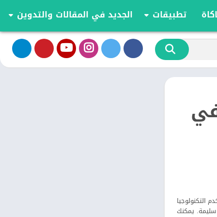
كاة
تطبيقات
الجديد في المقالات والتدوين
الموسيقى والصوت
تحديثات وأخبار أندرويد
أدوات الفيديو
مقارنة وشرح العاب اندرويد
تخصيص
مراجعة ومقارنة تطبيقات أندرويد
ية
الكتب والمراجع
أعمال
ذكي في
ترفيه
اجتماعي
شؤون مالية
الأدوات
طعام ومشروب
الإنتاجية
الاتصال
تخدم التكنولوجيا
الصحة واللياقة البدنية
 سليمة. يمكنك