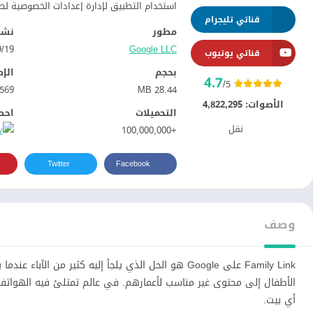
استخدام التطبيق لإدارة إعدادات الخصوصية لط
قناتي تليجرام
مطور
نشر
Google LLC‏
19‏/09‏/2018
قناتي يوتيوب
بحجم
الإ
4.7
/5
569
28.44 MB
الأصوات:
4,822,295
التحميلات
احص
نقل
+100,000,000
Twitter
Facebook
وصف
Family Link على Google هو الحل الذي يلجأ إليه كثير 
الأطفال إلى محتوى غير مناسب لأعمارهم. في عالم تمتلئ فيه الهواتف بال
أي بيت.