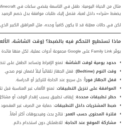
يضغط «شراء» داخل لعبة، فتصل إليك طلبات موافقة بدل خصم الرصيد م
لكن في حالات معيّنة قد لا يكون كافياً وحده، مثل المراهق الكبير الذي ي
ماذا تستطيع التحكم فيه بالضبط؟ (وقت الشاشة، الألعا
يوفّر Family Link على Google مجموعة أدوات عملية، لكل منها فائدة واضحة للوالد والطفل:
حدود يومية لوقت الشاشة
: تمنع الإفراط وتساعد الطفل على تنظ
وقت النوم (Bedtime)
: قفل الجهاز تلقائياً ليلاً لضمان نوم صحي.
قفل الجهاز فوراً
: حل سريع عند الحاجة للتركيز أو الدراسة.
الموافقة على تنزيل التطبيقات
: تمنع الألعاب غير المناسبة قبل تثب
حظر تطبيقات محددة
: إيقاف تطبيق يسبب إهدار الوقت أو مشاكل
ضبط المشتريات داخل التطبيقات
: حماية من الصرف غير المقصود عبر le Play
فلترة المحتوى حسب العمر
: نتائج بحث وفيديوهات أكثر أماناً.
مشاركة الموقع عند الحاجة
: للاطمئنان دون استخدام دائم.