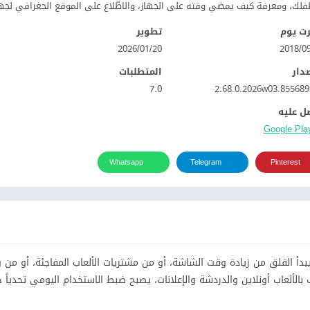
فلك، ومعرفة كيف يمضي وقته على الجهاز، والاطّلاع على الموقع الجغرافي لجهاز
ت يوم
تطوير
20‏/01‏/2026
صدار
المتطلبات
7.0
2.68.0.2026w03.855689
ل عليه
Whatsapp
Telegram
Pinterest
من الآباء عندما يبدأ القلق من زيادة وقت الشاشة، أو من مشتريات الألعاب المفاجئة، أو م
ألعاب أونلاين والدردشة والإعلانات، يصبح ضبط الاستخدام اليومي تحدياً حق