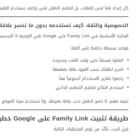
كل إعداد هنا ليس للعقاب، بل لتعليم الطفل متى وكيف يستخدم التق
الخصوصية والثقة، كيف تستخدمه بدون ما تخسر علاق
الفكرة الأساسية في Family Link على Google هي التوجيه لا التجسس. التطبيق أداة مساعدة للتربية الرقمية، وليس بديلاً عن الحوار.
قواعد بسيطة تحافظ على الثقة:
اتفقوا مسبقاً على وقت اللعب وحدوده.
اشرح لطفلك سبب القيود بلغة يفهمها.
راجعوا تقارير الاستخدام أسبوعياً معاً.
استخدم النتائج لتعليم التنظيم الذاتي.
تنبيه مهم: لا تضع الطفل تحت رقابة مفرطة، ولا تستخدم ميزة الموقع إلا
طريقة تثبيت Family Link على Google خطوة بخطوة (Android وiPhone)
قبل البدء، تأكّد من توفر المتطلبات التالية: