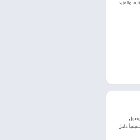
كتب مصوّرة
ه، والمزيد.
نمط حياة
Uncategorized
التعليم
الكلمات
الصور الفوتوغرافية
الجمال
فن وتصميم
ن وصول
يقياً داخل