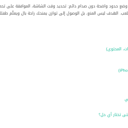
دليل ستتعرّف كيف يساعدك Family Link على Google على وضع حدود واضحة دون صدام دائم: تحديد وقت الشاشة، الموافقة على ت
اللعب. الهدف ليس المنع، بل الوصول إلى توازن يمنحك راحة بال ويعلّم طفلك
ت، المحتوى)
ي