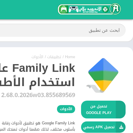
Home
/
تطبيقات
/
الأدوات
استخدام الأطف
2.68.0.2026w03.855689569
تحميل من
الأدوات
GOOGLE PLAY
‏Google Family Link هو تطبيق
تحميل APK رسمي
بأسلوب مختلف، لذلك صمّمنا أدوات تمنحك المر