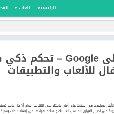
الرئيسية
العاب
المحا
ألعاب الألواح
ألعاب الأدوار
أوراق اللعب
الألعاب الإستراتيج
الحركة
Family Link على Google – تحكم 
الرياضة
السباقات
ال للألعاب والتطبيقات
تعليمية
الألغاز
 لأدوات رقابة الأهل يساعدك في الحفاظ على أمان عائلتك على الإنترنت. ندرك أنّ كل عائلة تس
ونة في اختيار التوازن المناسب لعائلتك وتساعد أفرادها في إنشاء عادات رقمية