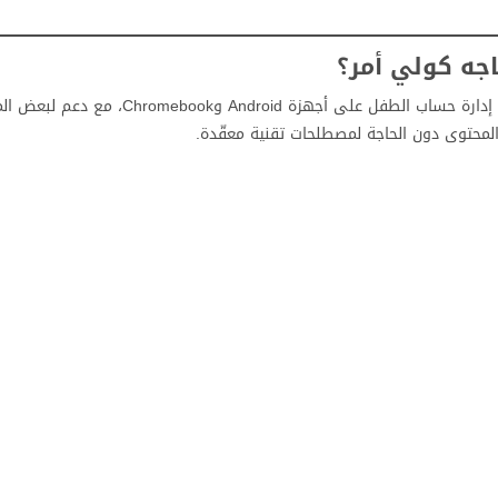
Family Link على Google هو تطبيق مجاني من Google يتيح للوالدين إدارة حساب الطفل على أجه