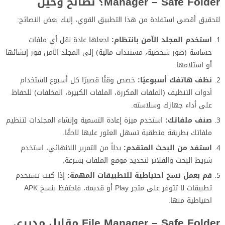
Manager – Safe Folder؟ نصائح وحيل
لتحقيق أقصى استفادة من هذا التطبيق القوي، إليك بعض النصائح:
استخدم المجلد الآمن بانتظام:
اجعلها عادة نقل أي ملفات
حساسة (صور شخصية، مستندات مالية) إلى المجلد الآمن فور إنشائها
أو استلامها.
نظف هاتفك أسبوعيًا:
خصص وقتًا قصيرًا كل أسبوع لاستخدام
أدوات التنظيف (الملفات المكررة، الملفات الكبيرة، المخلفات) للحفاظ
على أداء جهازك وسلاسته.
صنف ملفاتك:
استخدم ميزة إعادة التسمية وإنشاء المجلدات لتنظيم
ملفاتك بطريقة منطقية تسهل العثور عليها لاحقًا.
استفد من البحث المتقدم:
بدلاً من التمرير اللانهائي، استخدم
شريط البحث والفلاتر لتحديد موقع الملفات بسرعة.
قم بعمل نسخ احتياطية للتطبيقات المهمة:
إذا كنت تستخدم
تطبيقات لا تتوفر على متجر Play أو قديمة، فاحتفظ بنسخ APK
احتياطية منها.
File Manager – Safe Folder مقابل مديري