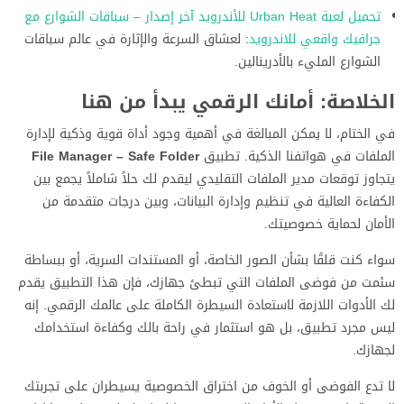
تحميل لعبة Urban Heat للأندرويد آخر إصدار – سباقات الشوارع مع
جرافيك واقعي للاندرويد
: لعشاق السرعة والإثارة في عالم سباقات
الشوارع المليء بالأدرينالين.
الخلاصة: أمانك الرقمي يبدأ من هنا
في الختام، لا يمكن المبالغة في أهمية وجود أداة قوية وذكية لإدارة
الملفات في هواتفنا الذكية. تطبيق
File Manager – Safe Folder
يتجاوز توقعات مدير الملفات التقليدي ليقدم لك حلاً شاملاً يجمع بين
الكفاءة العالية في تنظيم وإدارة البيانات، وبين درجات متقدمة من
الأمان لحماية خصوصيتك.
سواء كنت قلقًا بشأن الصور الخاصة، أو المستندات السرية، أو ببساطة
سئمت من فوضى الملفات التي تبطئ جهازك، فإن هذا التطبيق يقدم
لك الأدوات اللازمة لاستعادة السيطرة الكاملة على عالمك الرقمي. إنه
ليس مجرد تطبيق، بل هو استثمار في راحة بالك وكفاءة استخدامك
لجهازك.
لا تدع الفوضى أو الخوف من اختراق الخصوصية يسيطران على تجربتك