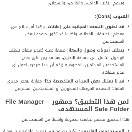
ويدعم التخزين الداخلي والخارجي والسحابي.
العيوب (Cons):
قد تحتوي النسخة المجانية على إعلانات:
وهذا أمر شائع في
معظم التطبيقات المجانية، ولكنها قد تكون مزعجة لبعض
المستخدمين.
يتطلب أذونات وصول واسعة:
طبيعة عمله كمدير ملفات تتطلب
الوصول الكامل إلى مساحة التخزين، مما قد يثير قلق بعض
المستخدمين المهتمين بالخصوصية (رغم أن هذا ضروري لعمل أي
مدير ملفات).
قد لا يمتلك بعض الميزات المتخصصة جدًا:
مقارنة ببعض مديري
الملفات المعقدة الموجهة للمطورين أو المستخدمين المحترفين.
لمن هذا التطبيق؟ جمهور File Manager –
Safe Folder المستهدف
هذا التطبيق مصمم ليناسب مجموعة واسعة من المستخدمين:
المستخدمون العاديون:
الذين يرغبون في تنظيم ملفاتهم بسهولة