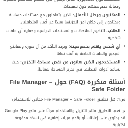
وحماية خصوصيتهم دون تعقيدات.
المهنيون ورجال الأعمال:
الذين يتعاملون مع مستندات حساسة
ويحتاجون إلى مكان آمن لتخزينها بعيدًا عن أعين المتطفلين.
الطلاب:
لتنظيم الملاحظات والمستندات الدراسية وحماية أي ملفات
شخصية.
أي شخص يهتم بخصوصيته:
ويريد التأكد من أن صوره ومقاطع
الفيديو والملفات الخاصة به آمنة تمامًا.
المستخدمون الذين يعانون من نقص مساحة التخزين:
حيث
تساعد أدوات التنظيف في تحرير المساحة بفعالية.
أسئلة متكررة (FAQ) حول File Manager –
Safe Folder
س1: هل تطبيق File Manager – Safe Folder مجاني للاستخدام؟
ج: نعم، التطبيق متاح للتنزيل والاستخدام مجانًا على متجر Google Play.
قد يحتوي على إعلانات أو يقدم ميزات إضافية في نسخة مدفوعة
اختيارية.