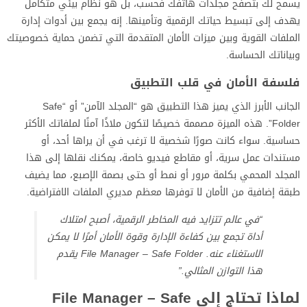
يسمح لك بتصفح مجلدات هاتفك فحسب، بل هو نظام بيئي متكامل
يهدف إلى تبسيط حياتك الرقمية وتأمينها. إنه يجمع بين أدوات إدارة
الملفات القوية وبين ميزات الأمان المتقدمة التي تضمن حماية خصوصيتك
وبياناتك الحساسة.
فلسفة الأمان في قلب التطبيق
الجانب الأبرز الذي يميز هذا التطبيق هو “المجلد الآمن” أو “Safe
Folder”. هذه الميزة مصممة خصيصًا لتكون ملاذًا آمنًا لملفاتك الأكثر
حساسية. سواء كانت صورًا شخصية لا ترغب في أن يراها أحد، أو
مستندات عمل سرية، أو مقاطع فيديو خاصة، يمكنك نقلها إلى هذا
المجلد المحمي بكلمة مرور أو نمط أو حتى بصمة الإصبع، مما يضيف
طبقة إضافية من الأمان لا توفرها معظم مديري الملفات الافتراضية.
“في عالم تتزايد فيه المخاطر الرقمية، أصبح امتلاك
أداة تجمع بين كفاءة الإدارة وقوة الأمان أمرًا لا يمكن
الاستغناء عنه. File Manager – Safe Folder يقدم
هذا التوازن المثالي.”
لماذا تحتاج إلى File Manager – Safe