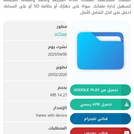
لتسهيل إدارة ملفاتك. سواءً على جهازك أو بطاقة SD أو على السحابة،
احصل على الحل الشامل الأمثل.
مطور
onTaps
نشرت يوم
06‏/04‏/2025
تطوير
20/02/2026
بحجم
تحميل من GOOGLE PLAY
14.27 MB
تحميل APK رسمي
الإصدار
Varies with device
قناتي تليجرام
المتطلبات
قناتي يوتيوب