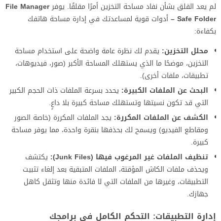
لم يعد القلق بشأن نفاد مساحة التخزين أمرًا مقلقًا. يوفر
File Manager
– Safe Folder
أدوات قوية لمساعدتك في إدارة مساحة هاتفك
بكفاءة:
محلل التخزين:
يقدم لك نظرة عامة واضحة على استخدام مساحة
التخزين، موضحًا ما الذي يستهلك المساحة الأكبر (صور، فيديوهات،
تطبيقات، ملفات أخرى).
البحث عن الملفات الكبيرة:
يحدد بسرعة الملفات ذات الحجم الكبير
التي قد تكون نسيتها وتستهلك مساحة كبيرة بلا داعٍ.
الكشف عن الملفات المكررة:
يجد الملفات المكررة (خاصة الصور
ومقاطع الفيديو) ويسمح لك بحذفها بنقرة واحدة، مما يوفر مساحة
كبيرة.
تنظيف الملفات غير المرغوب فيها (Junk Files):
يكتشف
ويحذف ملفات الكاش المؤقتة، الملفات المتبقية بعد إلغاء تثبيت
التطبيقات، وغيرها من الملفات التي لا فائدة منها وتثقل كاهل
جهازك.
إدارة التطبيقات: التحكم الكامل في برامجك