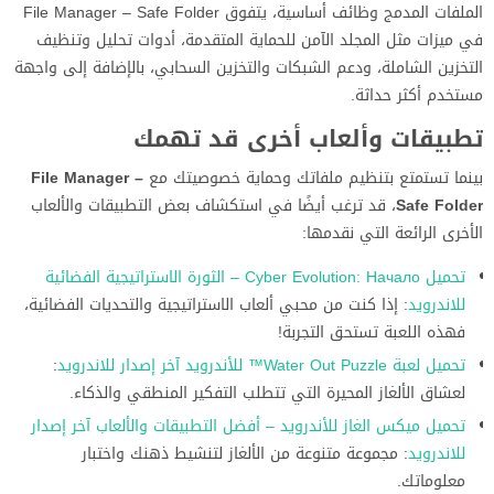
الملفات المدمج وظائف أساسية، يتفوق File Manager – Safe Folder
في ميزات مثل المجلد الآمن للحماية المتقدمة، أدوات تحليل وتنظيف
التخزين الشاملة، ودعم الشبكات والتخزين السحابي، بالإضافة إلى واجهة
مستخدم أكثر حداثة.
تطبيقات وألعاب أخرى قد تهمك
بينما تستمتع بتنظيم ملفاتك وحماية خصوصيتك مع
File Manager –
Safe Folder
، قد ترغب أيضًا في استكشاف بعض التطبيقات والألعاب
الأخرى الرائعة التي نقدمها:
تحميل Cyber Evolution: Начало – الثورة الاستراتيجية الفضائية
للاندرويد
: إذا كنت من محبي ألعاب الاستراتيجية والتحديات الفضائية،
فهذه اللعبة تستحق التجربة!
تحميل لعبة Water Out Puzzle™ للأندرويد آخر إصدار للاندرويد
:
لعشاق الألغاز المحيرة التي تتطلب التفكير المنطقي والذكاء.
تحميل ميكس الغاز للأندرويد – أفضل التطبيقات والألعاب آخر إصدار
للاندرويد
: مجموعة متنوعة من الألغاز لتنشيط ذهنك واختبار
معلوماتك.