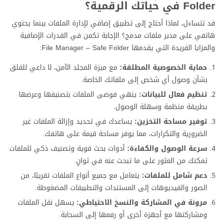
Folder في حياتك الرقمية؟
قد تتساءل، لماذا أحتاج إلى تطبيق إضافي لإدارة الملفات بينما يحتوي
هاتفي على مدير ملفات مدمج؟ الإجابة تكمن في القدرات الإضافية
والمزايا الفريدة التي يقدمها File Manager – Safe Folder:
حماية الخصوصية المطلقة:
مع ميزة المجلد الآمن، لا داعي للقلق
بشأن وصول أي شخص إلى ملفاتك الخاصة.
تنظيم فعال للبيانات:
ينهي فوضى الملفات بتصنيفها وعرضها
بطريقة منظمة وسهلة الوصول.
توفير مساحة التخزين:
يساعدك في تحديد وإزالة الملفات غير
الضرورية والتكرارات، مما يوفر مساحة قيمة على هاتفك.
سرعة الوصول والكفاءة:
أدوات بحث قوية وتصنيف ذكي للملفات
تمكنك من العثور على ما تبحث عنه في ثوانٍ.
دعم شامل للملفات:
يتعامل مع جميع أنواع الملفات تقريبًا، من
الصور والفيديوهات إلى المستندات والتطبيقات المضغوطة.
مرونة في المشاركة والنسخ الاحتياطي:
يسهل نقل الملفات
ومشاركتها مع أجهزة أخرى أو رفعها إلى السحابة.