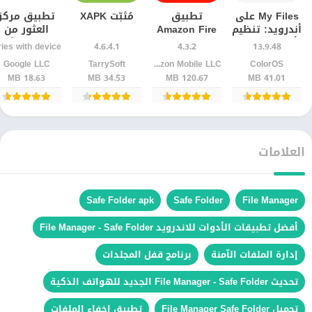
My Files على
تطبيق
مُثبّت XAPK
تطبيق مركز
أندرويد: تنظيم
Amazon Fire
العثور من
أسهل للصور
TV | لتحويل
Google آخر
4.6.4.1
4.3.2
13.9.48
والملفات
هاتفك إلى
إصدار
ColorOS
Amazon Mobile LLC
TarrySoft‏
Google LLC‏
ريموت
18.63 MB
34.53 MB
120.67 MB
41.01 MB
العلامات
Safe Folder apk
Safe Folder
File Manager
أفضل تطبيقات الأدوات للاندرويد File Manager - Safe Folder
إدارة الملفات الآمنة
برنامج قفل المجلدات
تحديث File Manager - Safe Folder الجديد للهواتف الذكية
تحميل File Manager Safe Folder
تطبيق إخفاء الملفات