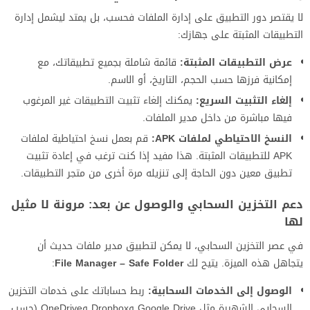
لا يقتصر دور التطبيق على إدارة الملفات فحسب، بل يمتد ليشمل إدارة
التطبيقات المثبتة على جهازك:
عرض التطبيقات المثبتة:
قائمة شاملة بجميع تطبيقاتك، مع
إمكانية فرزها حسب الحجم، التاريخ، أو الاسم.
إلغاء التثبيت السريع:
يمكنك إلغاء تثبيت التطبيقات غير المرغوب
فيها مباشرة من داخل مدير الملفات.
النسخ الاحتياطي لملفات APK:
قم بعمل نسخ احتياطية لملفات
APK للتطبيقات المثبتة. هذا مفيد إذا كنت ترغب في إعادة تثبيت
تطبيق معين دون الحاجة إلى تنزيله مرة أخرى من متجر التطبيقات.
دعم التخزين السحابي والوصول عن بعد: مرونة لا مثيل
لها
في عصر التخزين السحابي، لا يمكن لتطبيق مدير ملفات حديث أن
يتجاهل هذه الميزة. يتيح لك
File Manager – Safe Folder
:
الوصول إلى الخدمات السحابية:
ربط حساباتك على خدمات التخزين
السحابي الشهيرة مثل Google Drive وDropbox وOneDrive (حسب