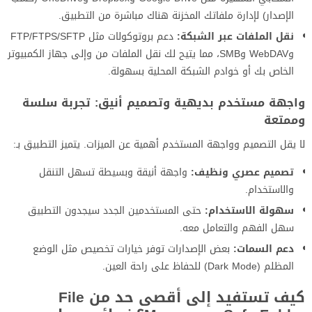
الإصدار) لإدارة ملفاتك المخزنة هناك مباشرة من التطبيق.
نقل الملفات عبر الشبكة:
دعم بروتوكولات مثل FTP/FTPS/SFTP
وWebDAV وSMB، مما يتيح لك نقل الملفات من وإلى جهاز الكمبيوتر
الخاص بك أو خوادم الشبكة المحلية بسهولة.
واجهة مستخدم بديهية وتصميم أنيق: تجربة سلسة
وممتعة
لا يقل التصميم وواجهة المستخدم أهمية عن الميزات. يتميز التطبيق بـ:
تصميم عصري ونظيف:
واجهة أنيقة وبسيطة تسهل التنقل
والاستخدام.
سهولة الاستخدام:
حتى المستخدمين الجدد سيجدون التطبيق
سهل الفهم والتعامل معه.
دعم السمات:
بعض الإصدارات توفر خيارات تخصيص مثل الوضع
المظلم (Dark Mode) للحفاظ على راحة العين.
كيف تستفيد إلى أقصى حد من File