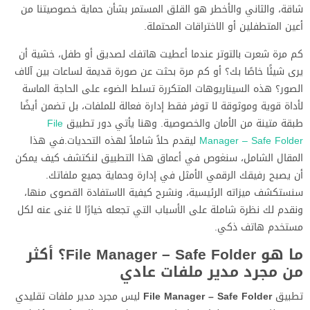
شاقة، والثاني والأخطر هو القلق المستمر بشأن حماية خصوصيتنا من
أعين المتطفلين أو الاختراقات المحتملة.
كم مرة شعرت بالتوتر عندما أعطيت هاتفك لصديق أو طفل، خشية أن
يرى شيئًا خاصًا بك؟ أو كم مرة بحثت عن صورة قديمة لساعات بين آلاف
الصور؟ هذه السيناريوهات المتكررة تسلط الضوء على الحاجة الماسة
لأداة قوية وموثوقة لا توفر فقط إدارة فعالة للملفات، بل تضمن أيضًا
طبقة متينة من الأمان والخصوصية. وهنا يأتي دور تطبيق
File
Manager – Safe Folder
ليقدم حلاً شاملاً لهذه التحديات.في هذا
المقال الشامل، سنغوص في أعماق هذا التطبيق لنكتشف كيف يمكن
أن يصبح رفيقك الرقمي الأمثل في إدارة وحماية جميع ملفاتك.
سنستكشف ميزاته الرئيسية، ونشرح كيفية الاستفادة القصوى منها،
ونقدم لك نظرة شاملة على الأسباب التي تجعله خيارًا لا غنى عنه لكل
مستخدم هاتف ذكي.
ما هو File Manager – Safe Folder؟ أكثر
من مجرد مدير ملفات عادي
تطبيق
File Manager – Safe Folder
ليس مجرد مدير ملفات تقليدي