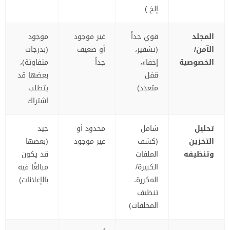
إلخ.)
المجلد
قوي جداً
غير موجود
موجود
الآمن/
(تشفير،
أو ضعيف
(بدرجات
الخصوصية
إخفاء،
جداً
متفاوتة)،
قفل
بعضها قد
متعدد)
يتطلب
اشتراك
تحليل
شامل
محدود أو
جيد
التخزين
(كشف
غير موجود
(بعضها
وتنظيفه
الملفات
قد يكون
الكبيرة/
مبالغًا فيه
المكررة،
بالإعلانات)
تنظيف
المخلفات)