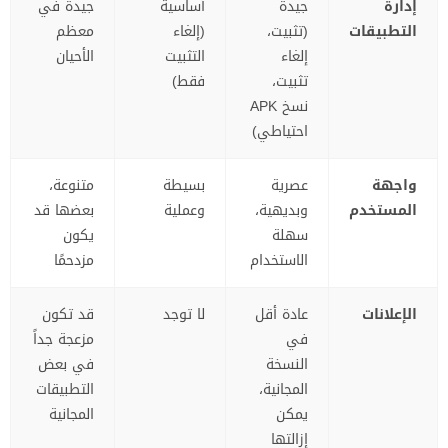
إدارة
جيدة
أساسية
جيدة في
التطبيقات
(تثبيت،
(إلغاء
معظم
إلغاء
التثبيت
الأحيان
تثبيت،
فقط)
نسخ APK
احتياطي)
واجهة
عصرية
بسيطة
متنوعة،
المستخدم
وبديهية،
وعملية
بعضها قد
سهلة
يكون
الاستخدام
مزدحمًا
الإعلانات
عادة أقل
لا توجد
قد تكون
في
مزعجة جداً
النسخة
في بعض
المجانية،
التطبيقات
يمكن
المجانية
إزالتها