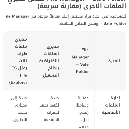
الملفات الأخرى (مقارنة سريعة)
للمساعدة في اتخاذ قرار مستنير، إليك مقارنة موجزة بين
File Manager
– Safe Folder
وبعض البدائل الشائعة:
مديري
مديري
ملفات
File
الملفات
طرف
Manager
الميزة
الافتراضية
ثالث
– Safe
(نظام
(مثل ES
Folder
التشغيل)
File
Explorer)
إدارة
ممتازة
جيدة،
جيدة إلى
الملفات
وشاملة
لكنها تفتقر
ممتازة،
الأساسية
(نسخ،
للميزات
حسب
نقل،
المتقدمة
التطبيق
حذف،