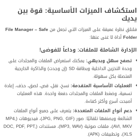
استكشاف الميزات الأساسية: قوة بين
يديك
فلنلقِ نظرة عميقة على الميزات التي تجعل من
File Manager – Safe
Folder
أداة لا غنى عنها:
الإدارة الشاملة للملفات: وداعاً للفوضى!
تصفح سهل وبديهي:
يمكنك استعراض الملفات والمجلدات على
وحدة التخزين الداخلية وبطاقة SD (إن وجدت) والذاكرة الخارجية
المتصلة بكل سهولة.
العمليات الأساسية المتقدمة:
نسخ، نقل، قص، لصق، حذف، إعادة
تسمية، وضغط الملفات والمجلدات دفعة واحدة. هذه العمليات
أصبحت أسرع وأكثر كفاءة.
دعم أنواع الملفات المتعددة:
يتعرف على جميع أنواع الملفات
الشائعة ويصنفها تلقائيًا: صور (JPG, PNG, GIF)، فيديوهات (MP4,
AVI, MKV)، ملفات صوتية (MP3, WAV)، مستندات (DOC, PDF, PPT,
XLS)، وتطبيقات (APK).