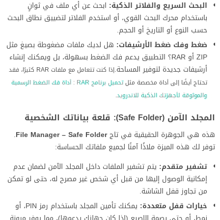
البحث السريع والفلاتر الذكية:
ابحث عن أي ملف في ثوانٍ
باستخدام محرك البحث القوي، أو استخدم الفلاتر لتضييق نطاق البحث
حسب النوع أو التاريخ أو الحجم.
ضغط وفك ضغط الأرشيفات:
هل لديك ملفات مضغوطة بصيغ مثل
ZIP أو RAR؟ التطبيق يدعم فك الضغط بسهولة، بل ويمكنك إنشاء
أرشيفات جديدة لتوفير المساحة.
إذا كنت تتعامل مع ملفات RAR كثيرًا، فقد
تحتاج أيضًا إلى أداة مخصصة مثل
تحميل برنامج RAR : أداة فك الضغط الرسمية
والموثوقة لأجهزتك الذكية للاندرويد
.
المجلد الآمن (Safe Folder): قلعة بياناتك الشخصية
هذه هي الجوهرة الحقيقية في تاج
File Manager – Safe Folder
.
توفر لك هذه الميزة ملاذًا آمنًا لجميع ملفاتك الحساسة:
تشفير متقدم:
يتم تشفير الملفات داخل المجلد الآمن لضمان عدم
إمكانية الوصول إليها من قبل أي شخص غير مصرح له، حتى لو تمكن
من تجاوز قفل الشاشة.
خيارات قفل متعددة:
يمكنك تأمين المجلد باستخدام رمز PIN، أو
نمط، أو حتى بصمة الإصبع (إذا كان جهازك يدعمها)، مما يوفر مرونة