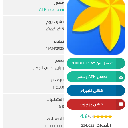
مطور
AI Photo Team‏
نشرت يوم
19‏/12‏/2022
تطوير
16/04/2025
بحجم
تحميل من GOOGLE PLAY
يتباين بحسب الجهاز
تحميل APK رسمي
الإصدار
1.2.9.0
قناتي تليجرام
المتطلبات
قناتي يوتيوب
6.0
4.6
/5
التحميلات
الأصوات:
234,622
+50,000,000