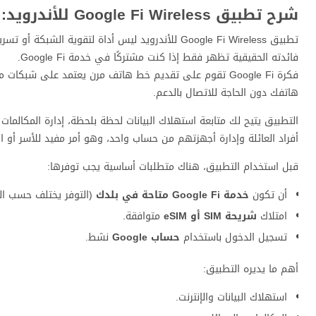
شرح تطبيق Google Fi Wireless للأندرويد: ماذا يفعل، ولماذا قد تحتاجه؟
تطبيق Google Fi Wireless للأندرويد ليس أداة لتقوية الشبكة أو تسريع الإنترنت، بل هو
فائدته الحقيقية تظهر فقط إذا كنت مشتركًا في خدمة Google Fi.
فكرة Google Fi تقوم على تقديم خط هاتف مرن يعتمد على شب
هاتفك دون الحاجة للاتصال بالدعم.
التطبيق يتيح لك متابعة استهلاك البيانات لحظة بلحظة، إدارة المكالمات
أفراد العائلة وإدارة أجهزتهم من حساب واحد، وهو أمر مفيد للأسر أو ال
قبل استخدام التطبيق، هناك متطلبات أساسية يجب توفرها:
أن تكون
خدمة Google Fi متاحة في بلدك
(التوفر يختلف حسب ال
امتلاك
شريحة SIM أو eSIM
متوافقة.
تسجيل الدخول باستخدام
حساب Google
نشط.
أهم ما يديره التطبيق:
استهلاك البيانات والإنترنت.