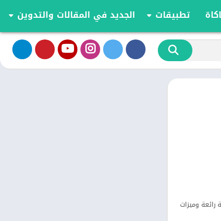
كاة
تطبيقات
الجديد في المقالات والتدوين
الموسيقى والصوت
تحديثات وأخبار أندرويد
أدوات الفيديو
مقارنة وشرح العاب اندرويد
تخصيص
مراجعة ومقارنة تطبيقات أندرويد
ية
الكتب والمراجع
أعمال
ترفيه
اجتماعي
شؤون مالية
الأدوات
طعام ومشروب
الإنتاجية
الاتصال
طية رائعة وميزات
الصحة واللياقة البدنية