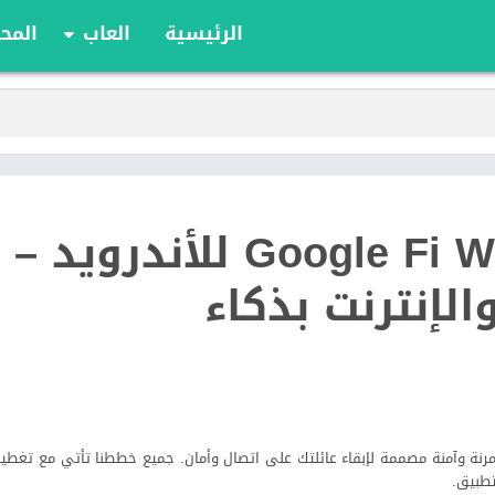
الرئيسية
العاب
المحا
ألعاب الألواح
ألعاب الأدوار
أوراق اللعب
الألعاب الإستراتيج
الحركة
تطبيق Google Fi Wireless للأندرويد –
الرياضة
السباقات
الإنترنت بذكاء
تعليمية
الألغاز
Google Fi Wi خطط هاتف مرنة وآمنة مصممة لإبقاء عائلتك على اتصال وأمان. جميع خططنا تأتي مع تغ
تطبيق.