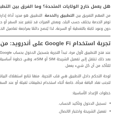
هل يعمل خارج الولايات المتحدة؟ وما الفرق بين التطبيق وخدمة e Fi
من المهم التفريق بين
التطبيق
و
الخدمة
. التطبيق هو مجرد أداة إدارة، بينما Google Fi هي ال
توفر الخدمة يختلف حسب البلد، وبعض الميزات قد تتغير عند السفر أو حسب
دون وعود ثابتة بالتغطية أو السرعة، لذا يُنصح دائمًا بمراجعة تفاصيل الخ
تجربة استخدام Google Fi على أندرويد: من أول تسجيل إلى التحكم في الاستهلاك
عند فتح التطبيق لأول مرة، تبدأ التجربة بتسجيل الدخول بحساب Google المرتبط باشتراكك. الواجهة بسيطة، تعرض ملخص الاستهلاك وحالة الخط فورًا.
بعد ذلك تنتقل إلى تفعيل الشريح
للتأكد من أن كل شيء يعمل.
لوحة التحكم داخل التطبيق هي قلب التجربة. منها تتابع استهلاك البيانا
لتجنب نفاد الباقة فجأة، خاصة أثناء استخدام تطبيقات ثقيلة أو عند السفر
خطوات الإعداد الأساسية:
تسجيل الدخول وتأكيد الحساب.
تفعيل الشريحة واختبار الاتصال.