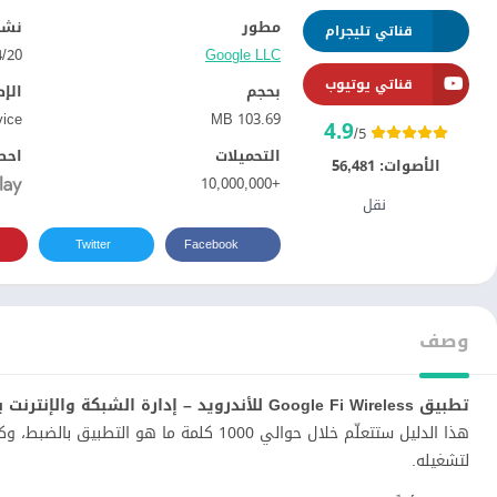
مطور
نشر
قناتي تليجرام
Google LLC‏
20‏/04‏/2022
قناتي يوتيوب
بحجم
الإ
vice
103.69 MB
4.9
/5
التحميلات
احص
الأصوات:
56,481
+10,000,000
نقل
Twitter
Facebook
وصف
تطبيق Google Fi Wireless للأندرويد – إدارة الشبكة والإنترنت بذكاء
هذا الدليل ستتعلّم خلال حوالي 1000 كلمة 
لتشغيله.