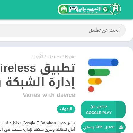
Home
/
تطبيقات
/
الأدوات
إدارة الشبكة و
Varies with device
تحميل من
الأدوات
GOOGLE PLAY
توفر خدمة reless
تحميل APK رسمي
أمان للعائلة وطرق سهلة لإدارة خطتك في ال