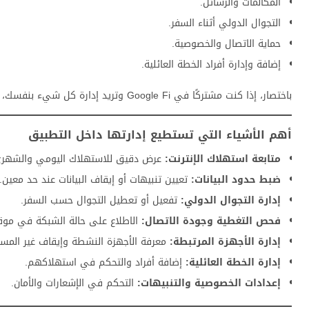
المكالمات والرسائل.
التجوال الدولي أثناء السفر.
حماية الاتصال والخصوصية.
إضافة وإدارة أفراد الخطة العائلية.
باختصار، إذا كنت مشتركًا في Google Fi وتريد إدارة كل شيء بنفسك، فالتطبيق أداة أساسية وليست اختيارية.
أهم الأشياء التي تستطيع إدارتها داخل التطبيق
متابعة استهلاك الإنترنت:
عرض دقيق للاستهلاك اليومي والشهري
ضبط حدود البيانات:
تعيين تنبيهات أو إيقاف البيانات عند حد معين.
إدارة التجوال الدولي:
تفعيل أو تعطيل التجوال حسب السفر.
فحص التغطية وجودة الاتصال:
الاطلاع على حالة الشبكة في موق
إدارة الأجهزة المرتبطة:
معرفة الأجهزة النشطة وإيقاف غير المست
إدارة الخطة العائلية:
إضافة أفراد والتحكم في استهلاكهم.
إعدادات الخصوصية والتنبيهات:
التحكم في الإشعارات والأمان.