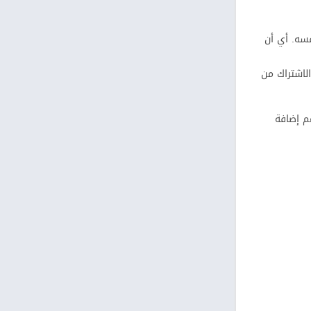
إدارة اشتراك Google Fi نفسه. أي أن
الاشتراك من
عم إضافة