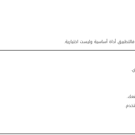
.
عك.
خدم.