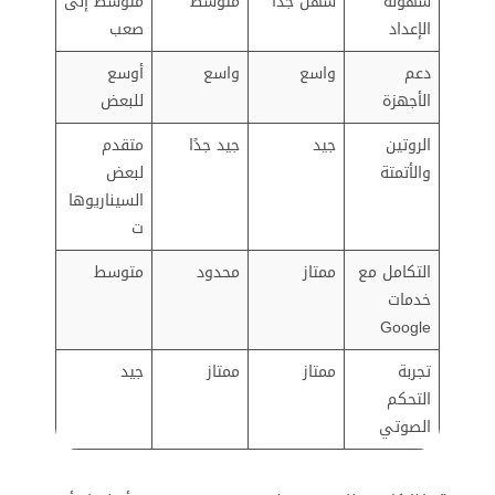
سهولة
سهل جدًا
متوسط
متوسط إلى
الإعداد
صعب
دعم
واسع
واسع
أوسع
الأجهزة
للبعض
الروتين
جيد
جيد جدًا
متقدم
والأتمتة
لبعض
السيناريوها
ت
التكامل مع
ممتاز
محدود
متوسط
خدمات
Google
تجربة
ممتاز
ممتاز
جيد
التحكم
الصوتي