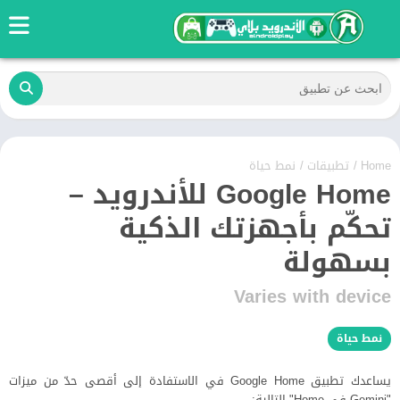
Home
/
تطبيقات
/
نمط حياة
Google Home للأندرويد –
تحكّم بأجهزتك الذكية
بسهولة
Varies with device
نمط حياة
‏يساعدك تطبيق Google Home في الاستفادة إلى أقصى حدّ من ميزات
"Gemini في Home" التالية: