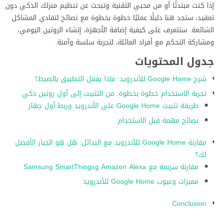
إذا كنت مبتدئًا أو من محبي التقنية وتبحث عن تنظيم منزلك الذكي دون
تعقيد، ستجد هنا دليلًا عمليًا خطوة بخطوة مع نصائح لتفادي المشاكل
الشائعة. ستتعرف على كيفية إضافة الأجهزة، إنشاء الروتين اليومي،
ومشاركة التحكم مع أفراد العائلة، لتجربة سلسة وآمنة.
جدول المحتويات
شرح Google Home للأندرويد: ماذا يفعل التطبيق بالضبط؟
تجربة الاستخدام خطوة بخطوة: من التثبيت إلى أول روتين ذكي
طريقة تثبيت Google Home على الأندرويد وربط أول جهاز
نصائح مهمة قبل الاستخدام
مقارنة Google Home للأندرويد مع البدائل: هل هو الخيار الأفضل
لك؟
مقارنة سريعة مع Amazon Alexa وSamsung SmartThings
مميزات وعيوب Google Home للأندرويد
Conclusion