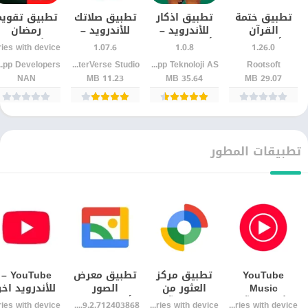
تطبيق ختمة
تطبيق اذكار
تطبيق صلاتك
تطبيق تقويم
القرآن
للأندرويد –
للأندرويد –
رمضان
أسبوعيًا
أذكار الصباح
مواقيت الصلاة
للأندرويد –
1.07.6
1.0.8
1.26.0
للأندرويد |
والمساء
واتجاه القبلة
أوقات الأذان
evelopers
JupiterVerse Studio
Assistant App Teknoloji AS
Rootsoft
التزم بالقراءة
بسهولة
بدقة
بدقة وتنبيها
NAN
11.23 MB
35.64 MB
29.07 MB
دون انقطاع
يومية
تطبيقات المطور
YouTube
تطبيق مركز
تطبيق معرض
YouTube –
Music
العثور من
الصور
للأندرويد اخر
للأندرويد آخر
Google آخر
الأندرويد – اخر
إصدار تحديث
1.9.2.712403868 release
Varies with device
Varies with device