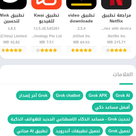
مراجعة تطبيق
تطبيق video
تطبيق Kwai
تطبيق ink
Netflix
downloade
للفيديو
لتحسين
للاندرويد: هل
لتحميل
والدراما: هل
الفيديو: هل
3.8.5
13.5.30.545201
2.5.9
Varies with device
ما زال ملك
الفيديوهات
يستحق
يناسبك فعلًا
Netflix Inc.‏
InShot Inc.‏
Joyo Technology Pte Ltd‏
البث الترفيهي
بسهولة
التجربة
92.82 MB
7.51 MB
69.93 MB
215.71 MB
العلامات
Grok AI
Grok APK
Grok chatbot
Grok آخر إصدار
أفضل مساعد ذكي
تحديث Grok - مساعد الذكاء الاصطناعي الجديد للهواتف الذكية
تحميل Grok
تحميل تطبيقات أندرويد
تطبيق AI مجاني