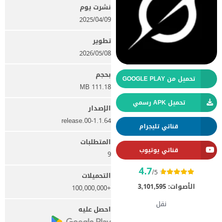
نشرت يوم
09‏/04‏/2025
تطوير
08‏/05‏/2026
بحجم
تحميل من GOOGLE PLAY
111.18 MB
تحميل APK رسمي
الإصدار
1.1.64-release.00
قناتي تليجرام
المتطلبات
قناتي يوتيوب
9
4.7
/5
التحميلات
الأصوات:
3,101,595
+100,000,000
نقل
احصل عليه