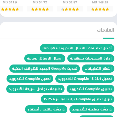
311.9 MB
54.72 MB
32.87 MB
148.59 MB
اصطناعي
العلامات
أفضل تطبيقات الاتصال للاندرويد GroupMe
إدارة المجموعات بسهولة
إرسال الرسائل بسرعة
اشهر التطبيقات
تحديث GroupMe الجديد للهواتف الذكية
تحميل GroupMe 15.25.4 للاندرويد
تحميل GroupMe للأندرويد
تطبيق GroupMe للأندرويد
تطبيقات تواصل سريعة للأندرويد
تنزيل تطبيق GroupMe برابط مباشر 15.25.4
دردشة جماعية للأندرويد
دردشة عائلية وأصدقاء