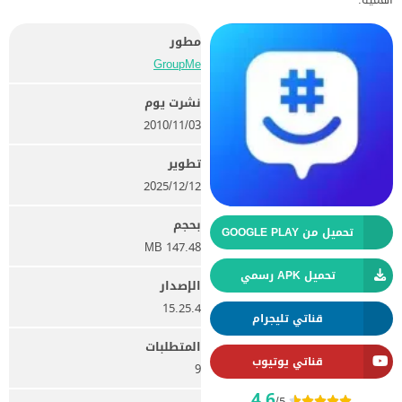
مطور
GroupMe
نشرت يوم
03‏/11‏/2010
تطوير
12‏/12‏/2025
بحجم
تحميل من GOOGLE PLAY
147.48 MB
تحميل APK رسمي
الإصدار
15.25.4
قناتي تليجرام
المتطلبات
قناتي يوتيوب
9
4.6
/5