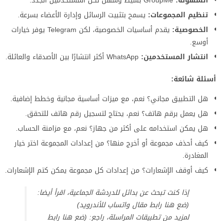
السهولة:
GroupMe بسيط وسهل لكل المستخدمين الجدد.
تنظيم المجموعات:
يسمح بتثبيت الرسائل وإدارة الأعضاء بسرعة.
الخصوصية:
يقدم أساسيات الخصوصية، لكن Telegram يوفر خيارات
أوسع.
انتشار المستخدمين:
WhatsApp أكثر انتشارًا بين الأصدقاء والعائلة.
أسئلة شائعة:
هل التطبيق مجاني؟ نعم، مع ميزات أساسية مجانية وخطط إضافية.
هل يعمل برقم هاتف؟ نعم، يحتاج لتسجيل رقم هاتف للتحقق.
هل يمكن استخدامه على أكثر من جهاز؟ نعم، مع مزامنة الحساب.
كيف أحذف مجموعة أو أخرج منها؟ من إعدادات المجموعة اختر خيار
المغادرة.
كيف أوقف الإشعارات؟ من إعدادات كل مجموعة يمكن كتم الإشعارات.
إذا كنت تبحث عن بدائل للدردشة الجماعية، اقرأ أيضا:
(ضع هنا رابط مقال واتساب للأندرويد)
لمزيد من تطبيقات المراسلة، راجع: (ضع هنا رابط