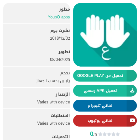
مطور
YoubO apps‏
نشرت يوم
02‏/12‏/2018
تطوير
08/04/2025
بحجم
تحميل من GOOGLE PLAY
يتباين بحسب الجهاز
تحميل APK رسمي
الإصدار
Varies with device
قناتي تليجرام
المتطلبات
قناتي يوتيوب
Varies with device
0
/5
التحميلات