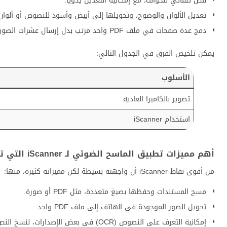
قص تلقائي للحواف، مع إمكانية التعديل يدويًا.
تعديل الألوان والوضوح، وتحويلها إلى أبيض وأسود للنصوص أو ألوان
دمج عدة صفحات في ملف PDF واحد مرتب بدل إرسال عشرات الصور المتفرقة.
يمكن تلخيص الفرق في الجدول التالي:
الأسلوب
تصوير بالكاميرا العادية
استخدام iScanner
أهم مميزات تطبيق الماسح الضوئي لـ iScanner التي تسهّل حياتك
من أقوى نقاط iScanner أن واجهته بسيطة لكن مميزاته كثيرة، منها:
مسح المستندات وحفظها بصيغ متعددة، مثل PDF أو صورة.
تحويل الصور الموجودة في الهاتف إلى ملف PDF واحد.
إمكانية التعرف على النصوص (OCR) في بعض الإصدارات، لنسخ النص مباشرة.