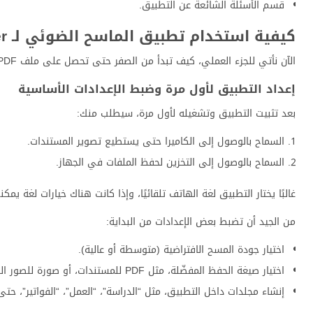
قسم الأسئلة الشائعة عن التطبيق.
كيفية استخدام تطبيق الماسح الضوئي لـ iScanner خطوة بخطوة
الآن نأتي للجزء العملي، كيف تبدأ من الصفر حتى تحصل على ملف PDF جاهز للمشاركة خلال دقائق قليلة.
إعداد التطبيق لأول مرة وضبط الإعدادات الأساسية
بعد تثبيت التطبيق وتشغيله لأول مرة، سيطلب منك:
السماح بالوصول إلى الكاميرا حتى يستطيع تصوير المستندات.
السماح بالوصول إلى التخزين لحفظ الملفات في الجهاز.
غالبًا يختار التطبيق لغة الهاتف تلقائيًا، وإذا كانت هناك خيارات لغة يمك
من الجيد أن تضبط بعض الإعدادات من البداية:
اختيار جودة المسح الافتراضية (متوسطة أو عالية).
اختيار صيغة الحفظ المفضّلة، مثل PDF للمستندات، أو صورة للصور البسيطة.
إنشاء مجلدات داخل التطبيق، مثل “الدراسة”، “العمل”، “الفواتير”، حتى