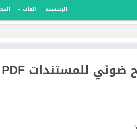
الرئيسية
العاب
المحا
ألعاب الألواح
ألعاب الأدوار
أوراق اللعب
الألعاب الإستراتيج
الحركة
iScanner ماسح ضوئي للمستندات PDF
الرياضة
السباقات
تعليمية
الألغاز
؟