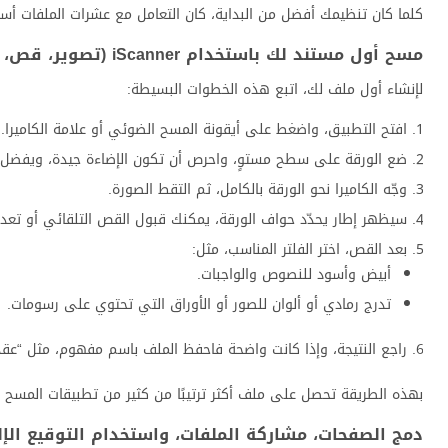
كلما كان تنظيمك أفضل من البداية، كان التعامل مع عشرات الملفات أسه
مسح أول مستند لك باستخدام iScanner (تصوير، قص، تحسين، حفظ)
لإنشاء أول ملف لك، اتبع هذه الخطوات البسيطة:
افتح التطبيق، واضغط على أيقونة المسح الضوئي أو علامة الكاميرا.
ضع الورقة على سطح مستوٍ، واحرص أن تكون الإضاءة جيدة، ويفضل 
وجّه الكاميرا نحو الورقة بالكامل، ثم التقط الصورة.
سيظهر إطار يحدّد حواف الورقة، يمكنك قبول القص التلقائي أو تعديل الز
بعد القص، اختر الفلتر المناسب، مثل:
أبيض وأسود للنصوص والواجبات.
تدرج رمادي أو ألوان للصور أو الأوراق التي تحتوي على رسومات.
راجع النتيجة، وإذا كانت واضحة فاحفظ الملف باسم مفهوم، مثل “عقد إيجار 2025” بدل أسماء 
بهذه الطريقة تحصل على ملف أكثر ترتيبًا من كثير من تطبيقات المسح 
دمج الصفحات، مشاركة الملفات، واستخدام التوقيع الإ