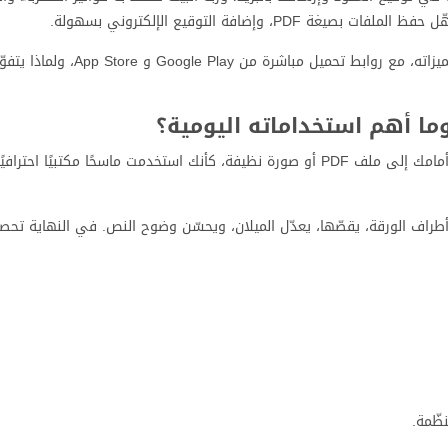
ضافة التوقيع الإلكتروني بسهولة.
في هذا المقال ستجد شرحًا مبسّطًا لطريقة استخدام iScanner، أهم مميزاته، مع روابط تحميل م
iScanner هو تطبيق ماسح ضوئي (Scanner) للهاتف، يحوّل أي ورقة أمامك إلى ملف PDF أو صورة نظيفة، كأنك استخدمت ماسحًا مكتب
ق أطراف الورقة، يقصّها، يعدّل الميلان، ويحسّن وضوح النص. في النهاية ت
ظّمة.