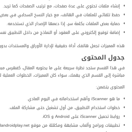
إنشاء ملفات تحتوي على عدة صفحات، مع ترتيب الصفحات كما تريد.
حفظ تلقائي للملفات في الهاتف، مع خيار النسخ السحابي في بعض
حماية بعض الملفات بكلمة سر، إذا دعمها الإصدار الذي تستخدمه.
إضافة توقيع إلكتروني على العقود أو النماذج من داخل التطبيق نفس
هذه المميزات تجعل هاتفك أداة حقيقية لإدارة الأوراق والمستندات بدون
جدول المحتوى
في هذا القسم ستجد نظرة سريعة على ما يحتويه المقال، كفهرس مبسّط ل
مباشرة إلى القسم الذي يهمك، سواء كان المميزات، الخطوات العملية للا
المحتوى يتضمن:
ما هو iScanner وأهم استخداماته في اليوم العادي.
خطوات استخدام التطبيق، من أول تشغيل حتى مشاركة الملف.
روابط تحميل iScanner على Android و iOS.
تطبيقات وبرامج وألعاب مشابهة ومكمّلة من موقع alandroidplay.net.