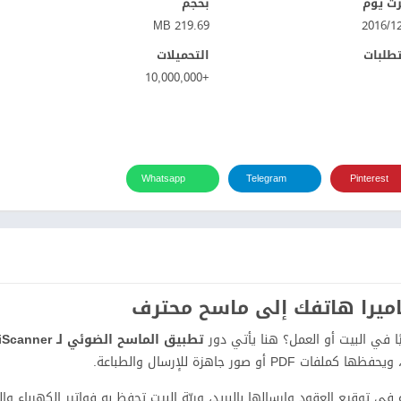
ت يوم
بحجم
219.69 MB
تطلبات
التحميلات
+10,000,000
Whatsapp
Telegram
Pinterest
 في البيت أو العمل؟ هنا يأتي دور
تطبيق الماسح الضوئي لـ iScanner
 جاهزة للإرسال والطباعة.
 توقيع العقود وإرسالها بالبريد، وربّة البيت تحفظ به فواتير الكهرباء وال