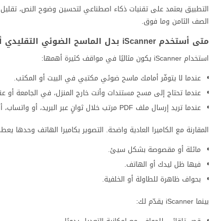
التطبيق يعتمد على تقنيات ذكاء اصطناعي لتحسين وضوح النص، تقليل ال
الصف الثامن وما فوق.
متى أستخدم iScanner بدل الماسح الضوئي التقليدي أو الكاميرا العادية؟
استخدام iScanner يكون مثاليًا في مواقف كثيرة أهمها:
عندما لا يتوفّر أمامك ماسح ضوئي مكتبي في البيت أو المكتب.
عندما تحتاج إلى مسح مستندات وأنت خارج المنزل، في الجامعة أو ع
عندما تريد إرسال ملف PDF مرتب خلال ثوانٍ عبر البريد، أو واتساب، أو تليجرام.
المقارنة مع الكاميرا العادية واضحة. التصوير بكاميرا الهاتف وحدها يع
مائلة أو مقصوصة بشكل سيئ.
فيها ظل ليدك أو الهاتف.
بحواف ظاهرة للطاولة أو الخلفية.
بينما iScanner يقدّم لك: