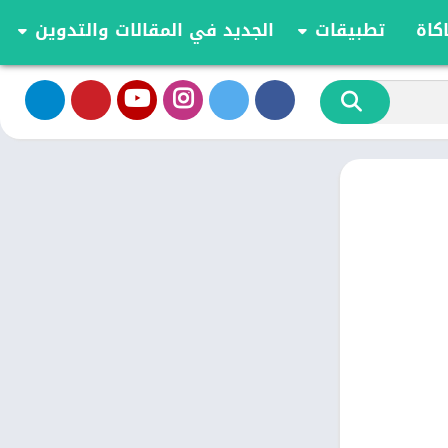
كاة
تطبيقات
الجديد في المقالات والتدوين
الموسيقى والصوت
تحديثات وأخبار أندرويد
أدوات الفيديو
مقارنة وشرح العاب اندرويد
تخصيص
مراجعة ومقارنة تطبيقات أندرويد
ية
الكتب والمراجع
أعمال
ترفيه
اجتماعي
شؤون مالية
الأدوات
طعام ومشروب
الإنتاجية
الاتصال
الصحة واللياقة البدنية