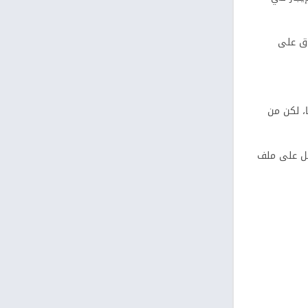
باشرة من Google Play و App Store، ولماذا يتفوّق على
يًا احترافيًا، لكن من
حصل على ملف