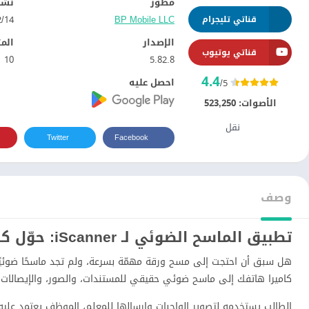
مطور
نشر
BP Mobile LLC
14‏/12‏/2016
قناتي تليجرام
الإصدار
الم
قناتي يوتيوب
10
5.82.8
4.4
احصل عليه
/5
الأصوات:
523,250
نقل
Twitter
Facebook
وصف
تطبيق الماسح الضوئي لـ iScanner: حوّل كاميرا هاتفك إلى ماسح محترف
هل سبق أن احتجت إلى مسح ورقة مهمّة بسرعة، ولم تجد ماسحًا ضوئيًا
كاميرا هاتفك إلى ماسح ضوئي حقيقي للمستندات، والصور، والإيصالات، ويحفظها كملفات PDF أو صور
الطالب يستخدمه لتصوير الواجبات وإرسالها للمعلم، الموظف يعتمد عليه في