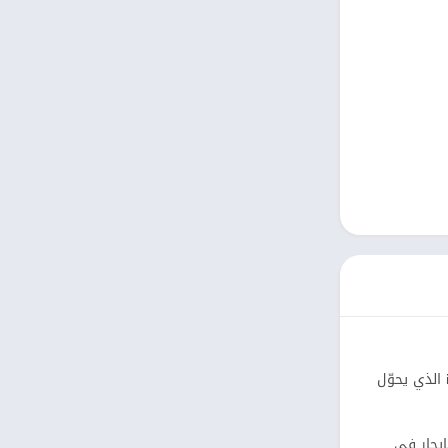
كتب مصوّرة
نمط حياة
Uncategorized
التعليم
الكلمات
الصور الفوتوغرافية
الجمال
فن وتصميم
الذي يحوّل
إيجار في