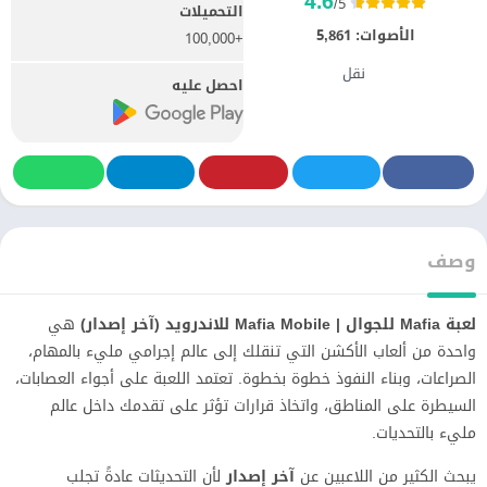
4.6
/5
التحميلات
الأصوات:
5,861
+100,000
نقل
احصل عليه
وصف
لعبة Mafia للجوال | Mafia Mobile للاندرويد (آخر إصدار)
هي
واحدة من ألعاب الأكشن التي تنقلك إلى عالم إجرامي مليء بالمهام،
الصراعات، وبناء النفوذ خطوة بخطوة. تعتمد اللعبة على أجواء العصابات،
السيطرة على المناطق، واتخاذ قرارات تؤثر على تقدمك داخل عالم
مليء بالتحديات.
يبحث الكثير من اللاعبين عن
آخر إصدار
لأن التحديثات عادةً تجلب