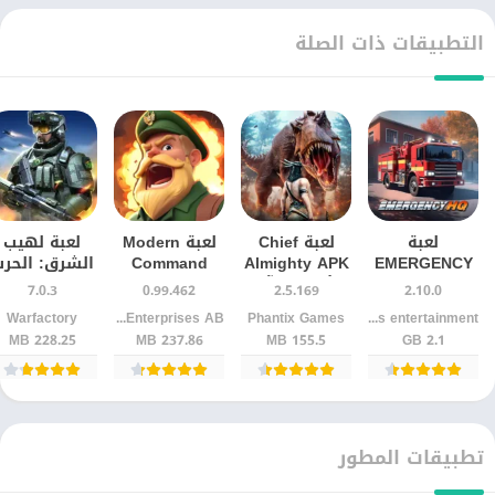
التطبيقات ذات الصلة
لعبة
لعبة Chief
لعبة Modern
لعبة لهيب
EMERGENCY
Almighty APK
Command
الشرق: الحر
HQ – للاندرويد
للأندرويد آخر
Mayhem –
العالمية
7.0.3
0.99.462
2.5.169
2.10.0
رجال الإطفاء
إصدار مع شرح
أحدث ألعاب
للأندرويد – اخ
Warfactory
Blast Bit Enterprises AB
Phantix Games
16tons entertainment
كامل وأفضل
الأكشن
اصدار
228.25 MB
237.86 MB
155.5 MB
2.1 GB
الاستراتيجيات
والاستراتيجية
القتالية
تطبيقات المطور