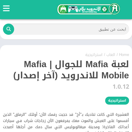
Home
/
العاب
/
استراتيجية
لعبة Mafia للجوال | Mafia
Mobile للاندرويد (آخر إصدار)
1.0.12
استراتيجية
العشيرة التي كانت تناديك بـ"أخ" قد حجبت رقمك الآن؛ أولئك "الرفاق" الذين
أقسموا على العيش والموت معك يفرقعون الآن زجاجات شراب في سيارات
أعدائك الفاخرة؛ ومدينة ميغالوبوليس التي سال دمك من أجلها أصبحت