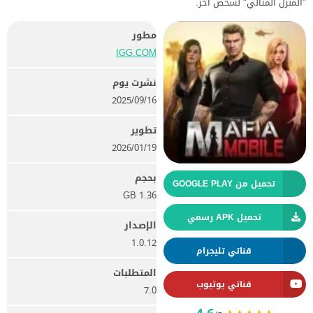
"المنزل المثالي" لشخص آخر.
مطور
IGG.COM‏
نشرت يوم
16‏/09‏/2025
تطوير
19‏/01‏/2026
بحجم
تحميل من GOOGLE PLAY
1.36 GB
تحميل APK رسمي
الإصدار
1.0.12
قناتي تليجرام
المتطلبات
قناتي يوتيوب
7.0