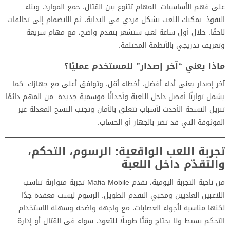
على فهم الأساسيات. المهام تتنوع بين القتال، جمع الموارد، وبناء
النفوذ. يمكنك اللعب بشكل فردي في البداية، ثم الانضمام إلى تحالفات
لاحقًا. خلال أول ساعة لعب ستشعر بتقدم واضح، مع مهام سريعة
وتعريف تدريجي بالأنظمة المختلفة.
ماذا يعني “آخر إصدار” للمستخدم عمليًا؟
آخر إصدار يعني أداء أفضل، أخطاء أقل، وتوافق أعلى مع جهازك. كما
يشمل توازنًا أفضل داخل اللعبة وأحداثًا موسمية جديدة. من المهم دائمًا
تنزيل النسخة الأحدث لأسباب تتعلق بالأمان وتجنب النسخ المعدلة غير
الموثوقة التي قد تضر بالجهاز أو الحساب.
تجربة اللعب الواقعية: الرسوم، التحكم،
والتقدّم داخل اللعبة
من ناحية التجربة اليومية، تقدم Mafia Mobile تجربة متوازنة تناسب
اللاعبين العاديين ومحبي التقدم الطويل. الرسوم ليست معقدة جدًا
لكنها مناسبة لأجواء العصابات، مع واجهة واضحة وسهلة الاستخدام.
التحكم بسيط ولا يحتاج وقتًا طويلًا للتعود، سواء في القتال أو إدارة