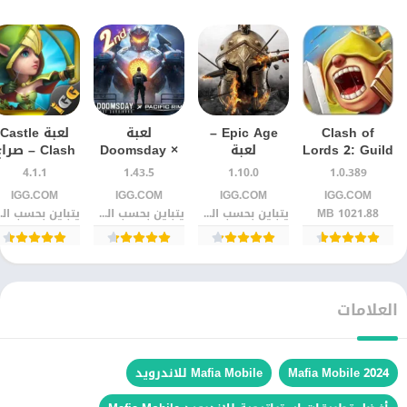
Clash of
Epic Age –
لعبة
لعبة Castle
Lords 2: Guild
لعبة
Doomsday ×
Clash – صرا
Castle
استراتيجية
Pacific Rim –
القلعة
4.1.1
1.43.5
1.10.0
1.0.389
للأندرويد – بناء
ملحمية
يوم القيامة ×
للاندرويد Apk
IGG.COM‏
IGG.COM‏
IGG.COM‏
IGG.COM‏
قلاع وخوض
للأندرويد
حافة المحيط
1021.88 MB
يتباين بحسب الجهاز
يتباين بحسب الجهاز
يتباين
معارك
الهادئ
استراتيجية
ملحمية
العلامات
Mafia Mobile 2024
Mafia Mobile للاندرويد