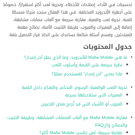
تحسينات في الأداء، إصلاحات للأخطاء، وتجربة لعب أكثر استقرارًا، خصوصًا
على أجهزة الأندرويد المختلفة. في هذا المقال ستجد شرحًا مبسطًا
للعبة، تجربة لعب واقعية، مقارنة سريعة مع ألعاب عصابات مشابهة،
إضافة إلى المميزات والعيوب، طريقة التثبيت الآمنة، نصائح مهمة
للمبتدئين، وقسم أسئلة شائعة يساعدك على اتخاذ قرار التحميل بثقة.
جدول المحتويات
ما هي Mafia Mobile للأندرويد، وما الذي يميّز آخر إصدار؟
نظرة سريعة على القصة وأسلوب اللعب
ماذا يعني “آخر إصدار” للمستخدم عمليًا؟
تجربة اللعب الواقعية: الرسوم، التحكم، والتقدّم داخل اللعبة
المميزات التي ستلاحظها بسرعة
العيوب أو الأشياء التي قد تُزعج بعض اللاعبين
مقارنة Mafia Mobile مع ألعاب العصابات المشابهة، وطريقة التثبيت
والنصائح والFAQ
مقارنة سريعة: لمن تناسب Mafia Mobile أكثر؟