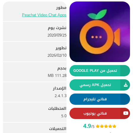
مطور
Peachat Video Chat Apps
نشرت يوم
25‏/09‏/2020
تطوير
10‏/02‏/2026
بحجم
تحميل من GOOGLE PLAY
111.28 MB
تحميل APK رسمي
الإصدار
2.4.1.3
قناتي تليجرام
المتطلبات
قناتي يوتيوب
5.0
4.9
/5
التحميلات