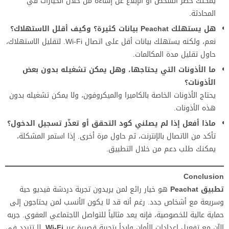
يمكنك حظر الشخص أو الإبلاغ عن إساءة من خلال الخيارات في
المحادثة.
هل يستهلك Peachat بيانات كثيرة؟ وكيف أقلل الاستهلاك؟
نعم، ولكنه يستهلك بيانات أقل على اتصال Wi-Fi. لتقليل الاستهلاك،
حاول تقليل مدة المكالمات.
ما الأذونات التي يحتاجها، وهل يمكن تشغيله بدون بعض
الأذونات؟
يحتاج الأذونات الخاصة بالكاميرا والميكروفون، ولا يمكن تشغيله بدون
هذه الأذونات.
ماذا أفعل إذا لم يصلني كود التحقق أو تعذّر تسجيل الدخول؟
تأكد من الاتصال بالإنترنت، ثم حاول مرة أخرى. إذا استمر المشكلة،
يمكنك طلب دعم من خلال التطبيق.
Conclusion
تطبيق Peachat
هو خيار رائع لمن يريدون تجربة دردشة فيديو حية
وسريعة مع أشخاص جدد. رغم أنه قد لا يكون الأنسب لمن يحتاجون إلى
حماية عالية للخصوصية، فإنه يعد مثالياً للتواصل الاجتماعي العفوي. جربه
الآن مع تفعيل إعدادات الأمان وابدأ بتجربة قصيرة عبر
Wi-Fi
. لا تتردد في