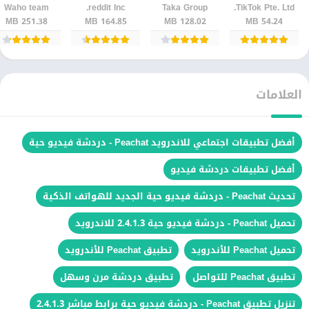
TikTok Pte. Ltd.‏
Taka Group
reddit Inc.
Waho team
تيك توك بدون
االأندرويد
والنقاشات
الصوتية –
251.38 MB
164.85 MB
128.02 MB
54.24 MB
تتقطيع
أحدث إصدار
العلامات
أفضل تطبيقات اجتماعي للاندرويد Peachat - دردشة فيديو حية
أفضل تطبيقات دردشة فيديو
تحديث Peachat - دردشة فيديو حية الجديد للهواتف الذكية
تحميل Peachat - دردشة فيديو حية 2.4.1.3 للاندرويد
تحميل Peachat للأندرويد
تطبيق Peachat للأندرويد
تطبيق Peachat للتواصل
تطبيق دردشة مرن وسهل
تنزيل تطبيق Peachat - دردشة فيديو حية برابط مباشر 2.4.1.3