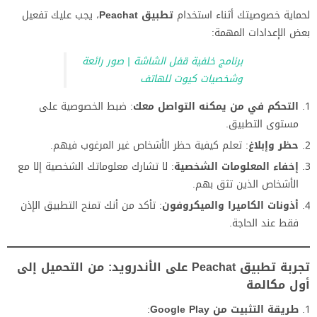
لحماية خصوصيتك أثناء استخدام
تطبيق Peachat
، يجب عليك تفعيل
بعض الإعدادات المهمة:
برنامج خلفية قفل الشاشة | صور رائعة
وشخصيات كيوت للهاتف
التحكم في من يمكنه التواصل معك
: ضبط الخصوصية على
مستوى التطبيق.
حظر وإبلاغ
: تعلم كيفية حظر الأشخاص غير المرغوب فيهم.
إخفاء المعلومات الشخصية
: لا تشارك معلوماتك الشخصية إلا مع
الأشخاص الذين تثق بهم.
أذونات الكاميرا والميكروفون
: تأكد من أنك تمنح التطبيق الإذن
فقط عند الحاجة.
تجربة تطبيق Peachat على الأندرويد: من التحميل إلى
أول مكالمة
طريقة التثبيت من Google Play
: