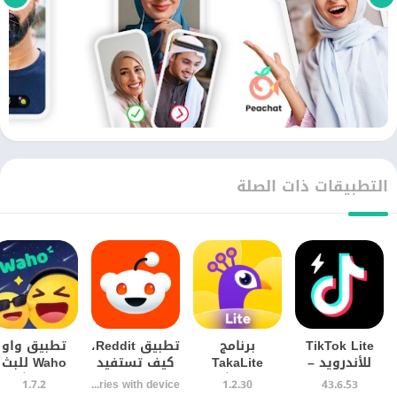
التطبيقات ذات الصلة
TikTok Lite
برنامج
تطبيق Reddit،
تطبيق واو
للأندرويد –
TakaLite
كيف تستفيد
Waho للبث
النسخة
للدردشة
من منصة
المباشر
1.7.2
Varies with device
1.2.30
43.6.53
السريعة من
والتعارف على
المجتمعات
والدردشة