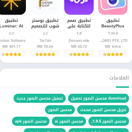
تطبيق
تطبيق صمم
تطبيق بوستر
تطبيق
BeautyPlus
للكتابة على
شوب للتصميم
Luminar: AI
للرتوش
الصور
والكتابة على
Photo Editor
3.3
3.3
1.8
7.39.0
والفلاتر على
والتصميم
الصور –
للأندرويد آخر
kylum Software
Tar7ah
Devourcode
PIXOCIAL TECHNOLOGY (SINGAPORE) PTE. LTD.
الهاتف
للأندرويد –
للأندرويد
إصدار
401.17 MB
50.69 MB
60.72 MB
439.6 MB
محرر صور
احترافي
العلامات
download محسن الصور تحميل
تحميل محسن الصور جديد
تنزيل محسن الصور محدث
محسن الصور
محسن الصور 1.9.5,
محسن الصور ai
محسن الصور apk