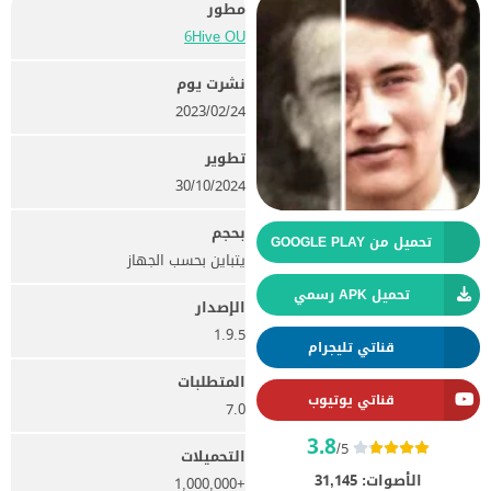
مطور
6Hive OU‏
نشرت يوم
24‏/02‏/2023
تطوير
30/10/2024
بحجم
تحميل من GOOGLE PLAY
يتباين بحسب الجهاز
تحميل APK رسمي
الإصدار
1.9.5
قناتي تليجرام
المتطلبات
قناتي يوتيوب
7.0
3.8
/5
التحميلات
الأصوات:
31,145
+1,000,000