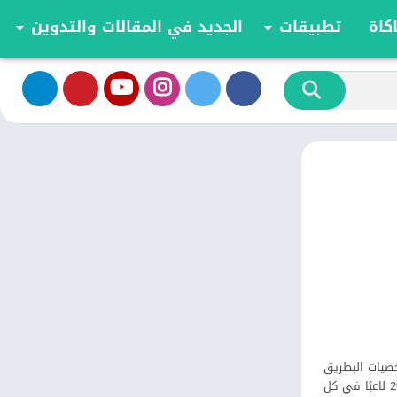
كاة
تطبيقات
الجديد في المقالات والتدوين
الموسيقى والصوت
تحديثات وأخبار أندرويد
أدوات الفيديو
مقارنة وشرح العاب اندرويد
تخصيص
مراجعة ومقارنة تطبيقات أندرويد
ية
الكتب والمراجع
أعمال
ترفيه
اجتماعي
شؤون مالية
الأدوات
طعام ومشروب
الإنتاجية
الاتصال
خصيات البطريق
الصحة واللياقة البدنية
والدماغ المجنونة المفضلة لديك، وتعاون مع أصدقائك، وانطلق متجاوزًا منافسيك بأزياء رائعة لتحقيق النصر. مع ما يصل إلى 20 لاعبًا في كل