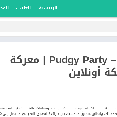
الرئيسية
العاب
المحا
ألعاب الألواح
ألعاب الأدوار
أوراق اللعب
الألعاب الإستراتيج
الحركة
Pudgy Party – Battle Royale | معركة
الرياضة
السباقات
ة أونلاين
تعليمية
الألغاز
مليئة بالعقبات الفوضوية، وجولات الإقصاء، وسباقات عالية المخاطر. العب بش