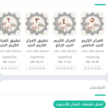
القرآن الكريم
القرآن الكريم
تطبيق القرآن
تطبيق القرآ
الجزء الخامس
الجزء الرابع
الكريم الجزء
الكريم الجزء
– بجودة عالية
للأندرويد –
الثالث
الثاني –
Varies with device
Varies with device
Varies with device
بدون إنترنت
تلاوة واضحة
للاندرويد اخر
للأندرويد آخر
AppleKing
AppleKing
AppleKing
AppleKing
اصدار
إصدار
24.03 MB
40.15 MB
37.64 MB
40.48 MB
العلامات
أفضل تطبيقات القرآن للأندرويد