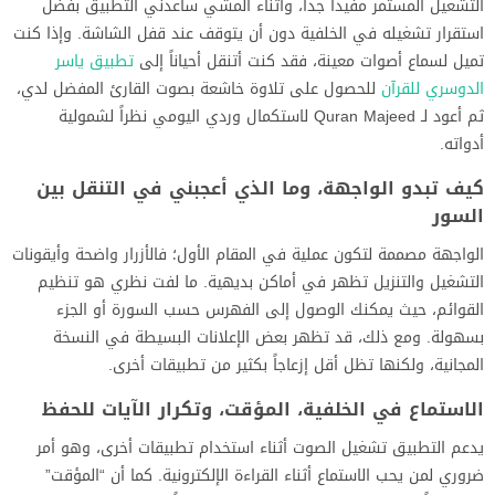
التشغيل المستمر مفيداً جداً، وأثناء المشي ساعدني التطبيق بفضل
استقرار تشغيله في الخلفية دون أن يتوقف عند قفل الشاشة. وإذا كنت
تميل لسماع أصوات معينة، فقد كنت أتنقل أحياناً إلى
تطبيق ياسر
الدوسري للقرآن
للحصول على تلاوة خاشعة بصوت القارئ المفضل لدي،
ثم أعود لـ Quran Majeed لاستكمال وردي اليومي نظراً لشمولية
أدواته.
كيف تبدو الواجهة، وما الذي أعجبني في التنقل بين
السور
الواجهة مصممة لتكون عملية في المقام الأول؛ فالأزرار واضحة وأيقونات
التشغيل والتنزيل تظهر في أماكن بديهية. ما لفت نظري هو تنظيم
القوائم، حيث يمكنك الوصول إلى الفهرس حسب السورة أو الجزء
بسهولة. ومع ذلك، قد تظهر بعض الإعلانات البسيطة في النسخة
المجانية، ولكنها تظل أقل إزعاجاً بكثير من تطبيقات أخرى.
الاستماع في الخلفية، المؤقت، وتكرار الآيات للحفظ
يدعم التطبيق تشغيل الصوت أثناء استخدام تطبيقات أخرى، وهو أمر
ضروري لمن يحب الاستماع أثناء القراءة الإلكترونية. كما أن “المؤقت”