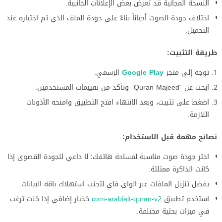
النسخة المجانية قد تعرض بعض الإعلانات الجانبية.
اختلاف جودة الصوت أحياناً بناءً على جودة الملف الذي تم اختياره عند
التحميل.
طريقة التثبيت:
توجه إلى متجر
Google Play
الرسمي.
ابحث عن “Quran Majeed” وتأكد من تقييمات المستخدمين.
اضغط على تثبيت، وبعد الانتهاء افتح التطبيق وامنحه الأذونات
اللازمة.
نصائح مهمة قبل الاستخدام:
اختر جودة صوت مناسبة لمساحة هاتفك؛ لا داعي للجودة القصوى إذا
كانت الذاكرة ممتلئة.
يفضل تنزيل الملفات عبر الواي فاي لتجنب استهلاك باقة البيانات.
استخدم تطبيق
com-arabiait-quran-v2
كخيار إضافي إذا كنت ترغب
في ميزات بحثية مختلفة.