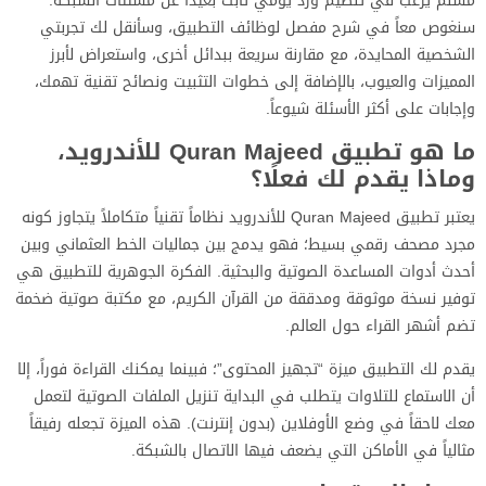
مسلم يرغب في تنظيم ورد يومي ثابت بعيداً عن مشتتات الشبكة.
سنغوص معاً في شرح مفصل لوظائف التطبيق، وسأنقل لك تجربتي
الشخصية المحايدة، مع مقارنة سريعة ببدائل أخرى، واستعراض لأبرز
المميزات والعيوب، بالإضافة إلى خطوات التثبيت ونصائح تقنية تهمك،
وإجابات على أكثر الأسئلة شيوعاً.
ما هو تطبيق Quran Majeed للأندرويد،
وماذا يقدم لك فعلًا؟
يعتبر تطبيق Quran Majeed للأندرويد نظاماً تقنياً متكاملاً يتجاوز كونه
مجرد مصحف رقمي بسيط؛ فهو يدمج بين جماليات الخط العثماني وبين
أحدث أدوات المساعدة الصوتية والبحثية. الفكرة الجوهرية للتطبيق هي
توفير نسخة موثوقة ومدققة من القرآن الكريم، مع مكتبة صوتية ضخمة
تضم أشهر القراء حول العالم.
يقدم لك التطبيق ميزة “تجهيز المحتوى”؛ فبينما يمكنك القراءة فوراً، إلا
أن الاستماع للتلاوات يتطلب في البداية تنزيل الملفات الصوتية لتعمل
معك لاحقاً في وضع الأوفلاين (بدون إنترنت). هذه الميزة تجعله رفيقاً
مثالياً في الأماكن التي يضعف فيها الاتصال بالشبكة.