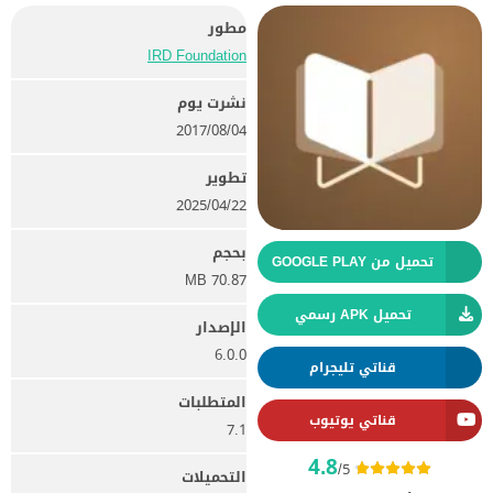
مطور
IRD Foundation
نشرت يوم
04‏/08‏/2017
تطوير
22‏/04‏/2025
بحجم
تحميل من GOOGLE PLAY
70.87 MB
تحميل APK رسمي
الإصدار
6.0.0
قناتي تليجرام
المتطلبات
قناتي يوتيوب
7.1
4.8
/5
التحميلات