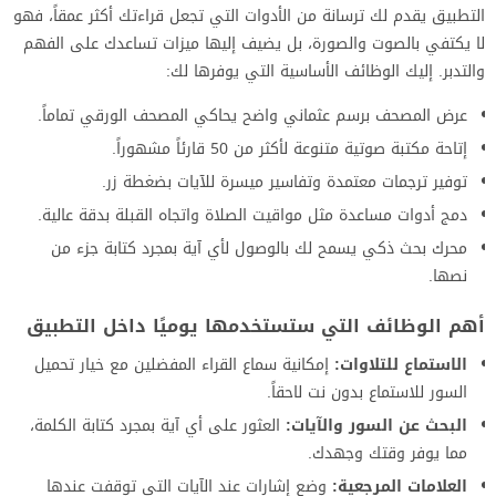
التطبيق يقدم لك ترسانة من الأدوات التي تجعل قراءتك أكثر عمقاً، فهو
لا يكتفي بالصوت والصورة، بل يضيف إليها ميزات تساعدك على الفهم
والتدبر. إليك الوظائف الأساسية التي يوفرها لك:
عرض المصحف برسم عثماني واضح يحاكي المصحف الورقي تماماً.
إتاحة مكتبة صوتية متنوعة لأكثر من 50 قارئاً مشهوراً.
توفير ترجمات معتمدة وتفاسير ميسرة للآيات بضغطة زر.
دمج أدوات مساعدة مثل مواقيت الصلاة واتجاه القبلة بدقة عالية.
محرك بحث ذكي يسمح لك بالوصول لأي آية بمجرد كتابة جزء من
نصها.
أهم الوظائف التي ستستخدمها يوميًا داخل التطبيق
الاستماع للتلاوات:
إمكانية سماع القراء المفضلين مع خيار تحميل
السور للاستماع بدون نت لاحقاً.
البحث عن السور والآيات:
العثور على أي آية بمجرد كتابة الكلمة،
مما يوفر وقتك وجهدك.
العلامات المرجعية:
وضع إشارات عند الآيات التي توقفت عندها