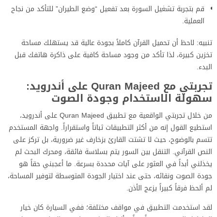
قم بتجربة تشغيل السورة بعد تفعيل “وضع الطيران” للتأكد من نجاح
العملية.
تنبيه: لاحظ أن تحميل القرآن كاملاً بجودة عالية قد يستهلك مساحة
تخزين كبيرة، لذا تأكد من وجود مساحة كافية على ذاكرة هاتفك قبل
البدء.
تجربتي مع Quran Majeed على أندرويد:
سهولة الاستخدام وجودة الصوت
من خلال تجربتي الواقعية مع تطبيق Quran Majeed على أندرويد،
استطيع القول إنه من أكثر التطبيقات ثباتاً واستقراراً. واجهة المستخدم
تتسم بالوضوح، حيث لا تشتت القارئ بزخارف غير ضرورية، بل تركز على
النص القرآني. التنقل بين السور يتم بسلاسة فائقة، ومحرك البحث لم
يخذلني أبداً في العثور على آيات محددة بسرعة. ما أعجبني حقاً هو
جودة الصوت ونقائه، حتى عند اختيار الجودة المتوسطة لتوفير المساحة،
لم ألحظ فرقاً كبيراً يزعج الأذن.
لقد استخدمت التطبيق في مواقف مختلفة؛ ففي السيارة كان خيار