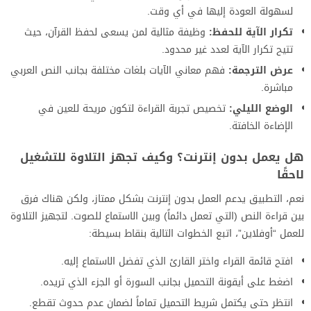
لسهولة العودة إليها في أي وقت.
تكرار الآية للحفظ:
وظيفة مثالية لمن يسعى لحفظ القرآن، حيث
تتيح تكرار الآية لعدد غير محدود.
عرض الترجمة:
فهم معاني الآيات بلغات مختلفة بجانب النص العربي
مباشرة.
الوضع الليلي:
تخصيص تجربة القراءة لتكون مريحة للعين في
الإضاءة الخافتة.
هل يعمل بدون إنترنت؟ وكيف تجهز التلاوة للتشغيل
لاحقًا
نعم، التطبيق يدعم العمل بدون إنترنت بشكل ممتاز، ولكن هناك فرق
بين قراءة النص (التي تعمل دائماً) وبين الاستماع للصوت. لتجهيز التلاوة
للعمل “أوفلاين”، اتبع الخطوات التالية بنقاط بسيطة:
افتح قائمة القراء واختر القارئ الذي تفضل الاستماع إليه.
اضغط على أيقونة التحميل بجانب السورة أو الجزء الذي تريده.
انتظر حتى يكتمل شريط التحميل تماماً لضمان عدم حدوث تقطع.