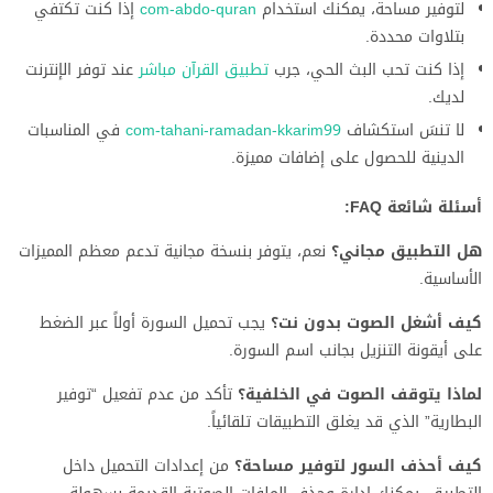
لتوفير مساحة، يمكنك استخدام
com-abdo-quran
إذا كنت تكتفي
بتلاوات محددة.
إذا كنت تحب البث الحي، جرب
تطبيق القرآن مباشر
عند توفر الإنترنت
لديك.
لا تنسَ استكشاف
com-tahani-ramadan-kkarim99
في المناسبات
الدينية للحصول على إضافات مميزة.
أسئلة شائعة FAQ:
هل التطبيق مجاني؟
نعم، يتوفر بنسخة مجانية تدعم معظم المميزات
الأساسية.
كيف أشغل الصوت بدون نت؟
يجب تحميل السورة أولاً عبر الضغط
على أيقونة التنزيل بجانب اسم السورة.
لماذا يتوقف الصوت في الخلفية؟
تأكد من عدم تفعيل “توفير
البطارية” الذي قد يغلق التطبيقات تلقائياً.
كيف أحذف السور لتوفير مساحة؟
من إعدادات التحميل داخل