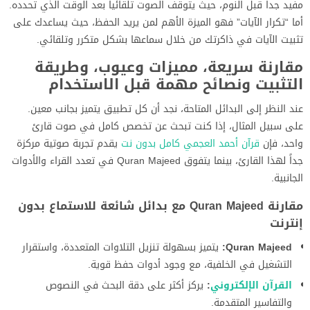
مفيد جداً قبل النوم، حيث يتوقف الصوت تلقائياً بعد الوقت الذي تحدده.
أما “تكرار الآيات” فهو الميزة الأهم لمن يريد الحفظ، حيث يساعدك على
تثبيت الآيات في ذاكرتك من خلال سماعها بشكل متكرر وتلقائي.
مقارنة سريعة، مميزات وعيوب، وطريقة
التثبيت ونصائح مهمة قبل الاستخدام
عند النظر إلى البدائل المتاحة، نجد أن كل تطبيق يتميز بجانب معين.
على سبيل المثال، إذا كنت تبحث عن تخصص كامل في صوت قارئ
واحد، فإن
قرآن أحمد العجمي كامل بدون نت
يقدم تجربة صوتية مركزة
جداً لهذا القارئ، بينما يتفوق Quran Majeed في تعدد القراء والأدوات
الجانبية.
مقارنة Quran Majeed مع بدائل شائعة للاستماع بدون
إنترنت
Quran Majeed:
يتميز بسهولة تنزيل التلاوات المتعددة، واستقرار
التشغيل في الخلفية، مع وجود أدوات حفظ قوية.
القرآن الإلكتروني
:
يركز أكثر على دقة البحث في النصوص
والتفاسير المتقدمة.