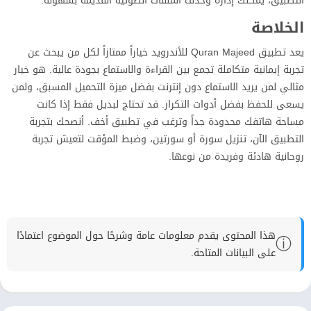
التطبيق، يمكنك إدارة وحذف الملفات الصوتية القديمة بسهولة.
الخلاصة
يعد تطبيق Quran Majeed للأندرويد خياراً ممتازاً لكل من يبحث عن
تجربة إيمانية متكاملة تجمع بين القراءة والاستماع بجودة عالية. هو خيار
مثالي لمن يريد الاستماع دون إنترنت بفضل ميزة التحميل المسبق، ولمن
يسعى للحفظ بفضل أدوات التكرار. قد تحتاج لبديل فقط إذا كانت
مساحة هاتفك محدودة جداً وترغب في تطبيق أخف. أنصحك بتجربة
التطبيق الآن، تنزيل سورة أو سورتين، وضبط المؤقت لتعيش تجربة
روحانية هادئة وفريدة من نوعها.
هذا المحتوى يقدم معلومات عامة وشرحًا حول الموضوع اعتمادًا
ⓘ
على البيانات المتاحة.