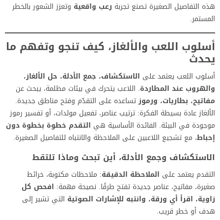
هذه التفاصيل الصغيرة تصنع تجربة
رعب واقعية
وتعزز الشعور بالخطر
المستمر.
أسلوب اللعب والألغاز، كيف تنجو وتفهم ما
يحدث
أسلوب اللعب يعتمد على
الاستكشاف، جمع الأدلة، حل الألغاز،
والهروب عند المطاردة
. اللاعب يتحرك في بيئات مظلمة، يبحث عن
مفاتيح، بطاريات، ورموز
تساعده على التقدّم وفتح مناطق جديدة.
الألغاز عادة بسيطة الفكرة: ترتيب عناصر، تفعيل مولدات، أو تفسير رموز
موجودة في البيئة. الفائدة الأساسية هي
التقدم خطوة بخطوة دون
إحباط
، مع تشجيع اللاعبين على الملاحظة والانتباه للتفاصيل الصغيرة.
الاستكشاف وجمع الأدلة، أين تبحث وماذا تلتقط
التقدم يعتمد على
الملاحظة الدقيقة
: ملاحظات مكتوبة، خرائط
صغيرة، مفاتيح، عناصر جديدة تفتح طرقًا. نصيحة مهمة:
افحص كل
زاوية، اقرأ أي ورقة، وانتبه للإشارات الصوتية
التي تشير إلى
هدف أو خطر قريب.