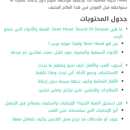
Head تجربة مناسبة لك، وكيفية مواجهة التوتر دون إحباط، لتعرف ما
ستواجهه قبل الغوص في هذا العالم المخيف.
جدول المحتويات
ما هي Siren Head: Sound Of Despair، القصة والأجواء التي تصنع
الرعب
من هو Siren Head ولماذا صوته مرعب؟
الأجواء السمعية والبصرية، ضوء قليل، صمت مفاجئ، ثم صدمة
أسلوب اللعب والألغاز، كيف تنجو وتفهم ما يحدث
الاستكشاف وجمع الأدلة، أين تبحث وماذا تلتقط
الألغاز الشائعة وكيف تحلها بسرعة بدون إحباط
المطاردات والتخفي، متى تركض ومتى تختبئ
هل تستحق اللعبة التجربة؟ الإيجابيات والسلبيات ونصائح قبل التحميل
أبرز الإيجابيات التي ستشجعك على اللعب
عيوب أو ملاحظات قد تزعج بعض اللاعبين وكيف تتعامل معها