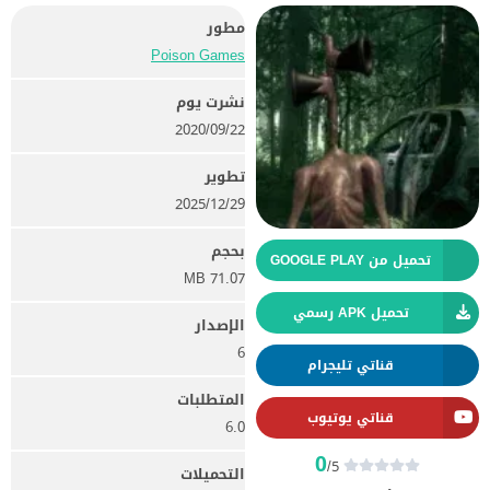
مطور
Poison Games
نشرت يوم
22‏/09‏/2020
تطوير
29‏/12‏/2025
بحجم
تحميل من GOOGLE PLAY
71.07 MB
تحميل APK رسمي
الإصدار
6
قناتي تليجرام
المتطلبات
قناتي يوتيوب
6.0
0
/5
التحميلات