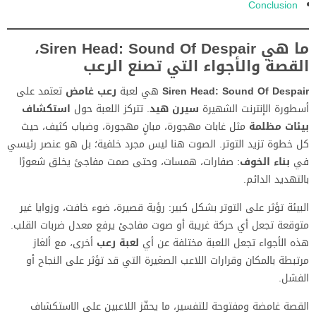
Conclusion
ما هي Siren Head: Sound Of Despair،
القصة والأجواء التي تصنع الرعب
Siren Head: Sound Of Despair
هي لعبة
رعب غامض
تعتمد على
أسطورة الإنترنت الشهيرة
سيرن هيد
. تتركز اللعبة حول
استكشاف
بيئات مظلمة
مثل غابات مهجورة، مبانٍ مهجورة، وضباب كثيف، حيث
كل خطوة تزيد التوتر. الصوت هنا ليس مجرد خلفية؛ بل هو عنصر رئيسي
في
بناء الخوف
: صفارات، همسات، وحتى صمت مفاجئ يخلق شعورًا
بالتهديد الدائم.
البيئة تؤثر على التوتر بشكل كبير: رؤية قصيرة، ضوء خافت، وزوايا غير
متوقعة تجعل أي حركة غريبة أو صوت مفاجئ يرفع معدل ضربات القلب.
هذه الأجواء تجعل اللعبة مختلفة عن أي
لعبة رعب
أخرى، مع ألغاز
مرتبطة بالمكان وقرارات اللاعب الصغيرة التي قد تؤثر على النجاح أو
الفشل.
القصة غامضة ومفتوحة للتفسير، ما يحفّز اللاعبين على الاستكشاف