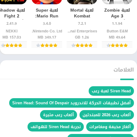
لعبة Zombie
لعبة Mortal
لعبة Super
لعبة hadow
Fight 2
Mario Run:
Kombat
Age 3
للأندرويد –
Mobile |
الجري والمرح
للأندرويد مجانً
2.41.9
3.4.0
7.2.1
1.1.94
معارك زومبي
للأندرويد أقوى
في عالم ماريو
Button E&M
Warner Bros. International Enterprises‏
Nintendo Co. Ltd.
NEKKI‏
وأسلحة
المعارك
157.03 MB
349.17 MB
1.26 GB
49.64 MB
خرافية
القتالية
العلامات
Siren Head لعبة رعب
أفضل تطبيقات الحركة للاندرويد Siren Head: Sound Of Despair
ألعاب رعب 2026 للمبتدئين
ألعاب رعب مثيرة
ألغاز مخيفة ومغامرات
تجربة Siren Head للهواتف