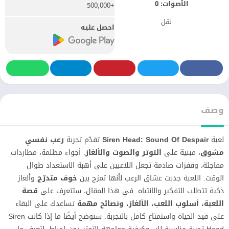
الأصوات:
0
+500,000
نقل
احصل عليه
وصف
لعبة
Siren Head: Sound Of Despair
تقدّم تجربة
رعب نفسي
مشوق
، مبنية على
التوتر والصوت والألغاز
. أجواء مظلمة، مطاردات
مفاجئة، وقفزات صادمة تجعل اللاعبين على أهبة الاستعداد طوال
الوقت. اللعبة جذبت عشاق الرعب لأنها تمزج بين
خوف متدرّج
وألغاز
ذكية تتطلب التفكير والانتباه. في هذا المقال، ستتعرف على
قصة
اللعبة، أسلوب اللعب، الألغاز، ونصائح مهمة
تساعدك على البقاء
على قيد الحياة واستمتاع كامل بالتجربة. سنوضح أيضًا ما إذا كانت Siren