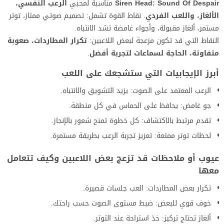
Siren Head: Sound Of Despair
مناسبة لمحبي
الرعب النفسي،
الألغاز، واللعب الفردي
. نقاط القوة تشمل: تصميم صوتي ممتاز، توتر
مستمر، ألغاز مقبولة، وأجواء غامضة تشد الانتباه.
النقاط التي قد تكون مزعجة لبعض اللاعبين:
تكرار المطاردات، صعوبة
متفاوتة، الحاجة لسماعات لتجربة أفضل
.
أبرز الإيجابيات التي ستشجعك على اللعب
الرعب المعتمد على الصوت: يزيد التشويق والانتباه.
جو غامض: يحافظ على الحماس في كل منطقة.
تقدم مرتبط بالاكتشاف: كل خطوة تمنح شعور بالإنجاز.
لحظات توتر ممتعة: تعزيز تجربة الرعب بطريقة مستمرة.
عيوب أو ملاحظات قد تزعج بعض اللاعبين وكيف تتعامل
معها
تكرار بعض المطاردات: العب جلسات قصيرة.
خوف قوي للبعض: ضبط مستوى الصوت حسب راحتك.
ألغاز تحتاج تركيز: خذ استراحة عند التوتر.