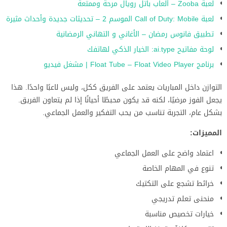
لعبة Zooba – ألعاب باتل رويال مرحة وممتعة
لعبة Call of Duty: Mobile الموسم 2 – تحديثات جديدة وأحداث مثيرة
تطبيق فانوس رمضان – الأغاني و التهاني الرمضانية
لوحة مفاتيح ai.type: الخيار الذكي لهاتفك
برنامج Float Tube – Float Video Player | مشغل فيديو
التوازن داخل المباريات يعتمد على الفريق ككل، وليس لاعبًا واحدًا. هذا
يجعل الفوز مرضيًا، لكنه قد يكون محبطًا أحيانًا إذا لم يتعاون الفريق.
بشكل عام، التجربة تناسب من يحب التفكير والعمل الجماعي.
المميزات:
اعتماد واضح على العمل الجماعي
تنوع في المهام الخاصة
خرائط تشجع على التكتيك
منحنى تعلم تدريجي
خيارات تخصيص مناسبة