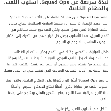
نبذة سريعة عن Squad Ops، أسلوب اللعب،
والمهام الخاصة
تعتمد
Squad Ops
على مباريات قائمة على الأهداف، حيث لا يكون
الفوز بعدد الإقصاءات فقط، بل بتنفيذ المهمة المطلوبة بنجاح. يدخل
اللاعب المباراة ضمن فريق صغير، ولكل لاعب دور محدد يساهم في
تقدم الفريق. هذا الأسلوب يجعل كل قرار مهم، من التحرك إلى اختيار
التوقيت المناسب للهجوم أو التراجع.
داخل المباراة، ستقضي وقتك في التقدم بحذر، استخدام الغطاء،
ومساندة زملائك بدل اللعب الفردي. الفوز غالبًا يتطلب تنسيقًا بسيطًا
مثل تحديد من يتقدم ومن يغطي، أو متى يتم تنفيذ الهدف. هذا ما
يميز اللعبة عن ألعاب التصويب السريعة التي تعتمد على رد الفعل فقط.
ما يميز
Squad Ops
أيضًا هو تركيزها على المهام الخاصة، والتي تغيّر
أسلوب اللعب من مباراة لأخرى. أحيانًا تحتاج للاندفاع السريع، وأحيانًا
للانتظار والمراقبة. هذا التنوع يمنع الشعور بالملل ويشجع على إعادة
اللعب.
بشكل عام، أسلوب اللعب يركز على: