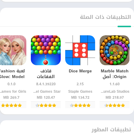
التطبيقات ذات الصلة
Marble Match
Dice Merge
قاذف
لعبة ashion
Origin: أصل
الفقاعات
Glow: Model
الفكرة
Bubble
& Style
0.1.0
8.4.1.39220
2.15
1.1.60
وطريقة اللعب
Shooter مجاناً:
للأندرويد
LeisureLab Studios
Staple Games
LinkDesks - Jewel Games Star‏
ames for Girls
التي تجذب
اللعبة
269.7 MB
120.47 MB
134.72 MB
218.97 MB
اللاعبين
الكلاسيكية
الأسطورية
تطبيقات المطور