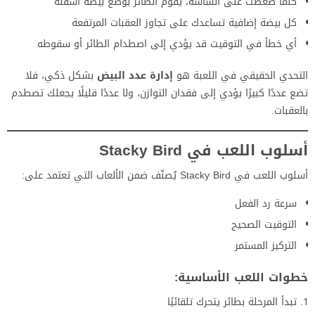
كلما ضغطت على الشاشة، يقوم الطائر بوضع بيضة أسفله
كل بيضة إضافية تساعدك على تجاوز العقبات المرتفعة
أي خطأ في التوقيت قد يؤدي إلى اصطدام الطائر أو سقوطه
التحدي الحقيقي في اللعبة هو
إدارة عدد البيض
بشكل ذكي، فلا
تضع عددًا كبيرًا يؤدي إلى فقدان التوازن، ولا عددًا قليلًا يجعلك تصطدم
بالعقبات.
أسلوب اللعب في Stacky Bird
أسلوب اللعب في Stacky Bird يُصنّف ضمن الألعاب التي تعتمد على:
سرعة رد الفعل
التوقيت الصحيح
التركيز المستمر
خطوات اللعب الأساسية:
تبدأ المرحلة بطائر يتحرك تلقائيًا