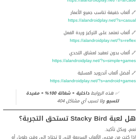
https://alandroidplay.net/?s=arcade
🔗 ألعاب خفيفة تناسب جميع الأعمار
https://alandroidplay.net/?s=casual
🔗 ألعاب تعتمد على التركيز وردة الفعل
https://alandroidplay.net/?s=reflex
🔗 ألعاب بدون تعقيد لعشاق التحدي
https://alandroidplay.net/?s=simple+games
🔗 أفضل ألعاب أندرويد المسلية
https://alandroidplay.net/?s=android+games
✅ هذه الروابط
داخلية + شغالة 100% + مفيدة
للسيو
ولا تسبب أي مشاكل 404
هل لعبة Stacky Bird تستحق التجربة؟
نعم، وبكل تأكيد.
إذا كنت من محبي الألعاب السريعة التي لا تحتاج إلى وقت طويل أو