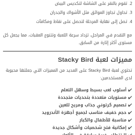
تقوم بالنقر على الشاشة لتكديس البيض
تحاول تجاوز العوائق مثل الأشواك والجدران
تصل إلى نهاية المرحلة لتحصل على نقاط ومكافآت
مع التقدم في المراحل، تزداد سرعة اللعبة وتتنوع العقبات، مما يجعل كل
مستوى أكثر إثارة من السابق.
مميزات لعبة Stacky Bird
تحتوي لعبة Stacky Bird على العديد من المميزات التي جعلتها محبوبة
لدى المستخدمين:
✔️
أسلوب لعب بسيط وسهل التعلم
✔️
مستويات متعددة بتحديات متجددة
✔️
تصميم كرتوني جذاب ومريح للعين
✔️
حجم خفيف مناسب لجميع أجهزة الأندرويد
✔️
مناسبة للأطفال والكبار
✔️
إمكانية فتح شخصيات وأشكال جديدة