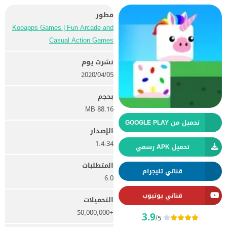
مطور
Kooapps Games | Fun Arcade and
Casual Action Games
نشرت يوم
05‏/04‏/2020
بحجم
88.16 MB
تحميل من GOOGLE PLAY
الإصدار
1.4.34
تحميل APK رسمي
المتطلبات
قناتي تليجرام
6.0
قناتي يوتيوب
التحميلات
+50,000,000
3.9
/5