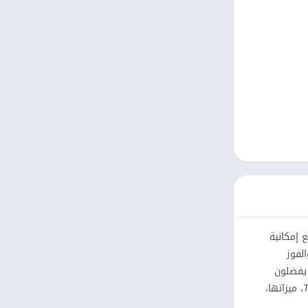
كتب مصوّرة
نمط حياة
Uncategorized
التعليم
الكلمات
الصور الفوتوغرافية
الجمال
فن وتصميم
 إمكانية
لفوز
 يفضلون
T
، ميزاتها،