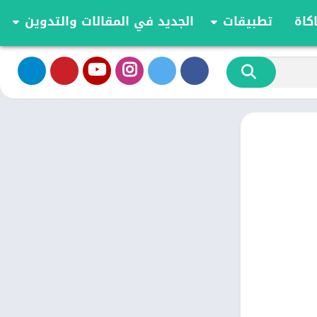
كاة
تطبيقات
الجديد في المقالات والتدوين
الموسيقى والصوت
تحديثات وأخبار أندرويد
أدوات الفيديو
مقارنة وشرح العاب اندرويد
تخصيص
مراجعة ومقارنة تطبيقات أندرويد
ية
الكتب والمراجع
أعمال
ترفيه
اجتماعي
شؤون مالية
الأدوات
طعام ومشروب
الإنتاجية
الاتصال
الصحة واللياقة البدنية