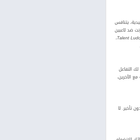
يدية، يتنافس
نت ضد لاعبين
،
Talent Lud
لك التفاعل
ع الآخرين،
 تأخير. لا
ك للانضمام،