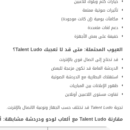
خيارات كتم وبلوك للاعبين
تأثيرات صوتية ممتعة
مكافآت يومية (إن كانت موجودة)
دعم لغات متعددة
خفيفة على بعض الأجهزة
العيوب المحتملة: متى قد لا تعجبك Talent Ludo؟
قد تحتاج إلى اتصال قوي بالإنترنت
الدردشة العامة قد تكون مزعجة للبعض
استهلاك البطارية مع الدردشة الصوتية
ظهور الإعلانات بين المباريات
تفاوت مستوى اللاعبين أونلاين
تجربة
Talent Ludo
قد تختلف حسب الجهاز ونوعية الاتصال بالإنترنت.
مقارنة Talent Ludo مع ألعاب لودو ودردشة مشابهة: أي خيار يناسبك؟