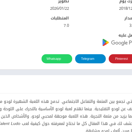
ت يوم
تطوير
22‏/01‏/2026
صدار
المتطلبات
7.0
3
ل عليه
Whatsapp
Telegram
Pinterest
تي تجمع بين المتعة والتفاعل الاجتماعي. تدمج هذه اللعبة الشهيرة لودو مع
ف عن لودو التقليدية. بينما تهتم لعبة لودو الأساسية بالتحرك على اللوحة وا
 مما يزيد من متعة التجربة. هذه اللعبة موجهة لمحبي لودو، والأشخاص الذين
نكشف لك في هذا المقال كل ما تحتاج لمعرفته حول كيفية لعب
alent Ludo
ا وبين ألعاب لودو مشابهة.