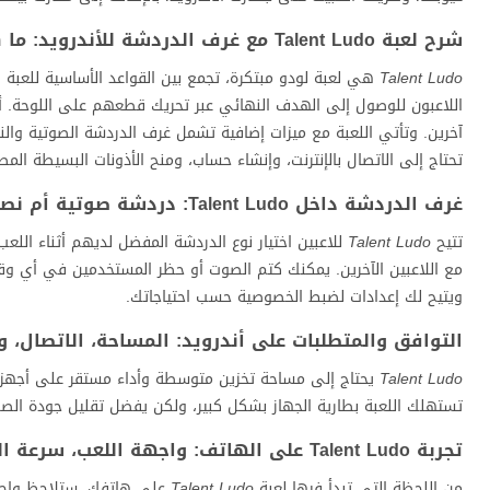
شرح لعبة Talent Ludo مع غرف الدردشة للأندرويد: ما هي وكيف تعمل؟
Talent Ludo
هي لعبة لودو مبتكرة، تجمع بين القواعد الأساسية للعبة ا
اللاعبون للوصول إلى الهدف النهائي عبر تحريك قطعهم على اللوحة. أما ب
آخرين. وتأتي اللعبة مع ميزات إضافية تشمل غرف الدردشة الصوتية والنص
تحتاج إلى الاتصال بالإنترنت، وإنشاء حساب، ومنح الأذونات البسيطة المطلوبة. راب
غرف الدردشة داخل Talent Ludo: دردشة صوتية أم نصية؟ وكيف تحافظ على الخصوصية؟
تتيح
Talent Ludo
للاعبين اختيار نوع الدردشة المفضل لديهم أثناء اللع
مع اللاعبين الآخرين. يمكنك كتم الصوت أو حظر المستخدمين في أي وق
ويتيح لك إعدادات لضبط الخصوصية حسب احتياجاتك.
التوافق والمتطلبات على أندرويد: المساحة، الاتصال، و
Talent Ludo
يحتاج إلى مساحة تخزين متوسطة وأداء مستقر على أجهزة ال
تستهلك اللعبة بطارية الجهاز بشكل كبير، ولكن يفضل تقليل جودة الصوت أ
تجربة Talent Ludo على الهاتف: واجهة اللعب، سرعة المباريات، وجودة الدردشة
من اللحظة التي تبدأ فيها لعبة
Talent Ludo
على هاتفك، ستلاحظ واجهت