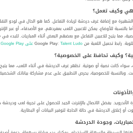
لشهيرة مع إضافة غرف دردشة لزيادة التفاعل. كما هو الحال في لودو التقل
النسبة للأوضاع، يمكن للاعبين اللعب بمفردهم، مع الأصدقاء، أو عبر الإنتر
ية، مما يتيح للاعبين التفاعل مع بعضهم البعض أثناء المباريات. للبدء في
o
ط تحميل اللعبة من Google Play:
Talent Ludo على Google Play
.
ب، سواء كانت نصية أو صوتية. تظهر غرف الدردشة في أثناء اللعب، مما يتيح 
ت. وبالنسبة للخصوصية، يحرص التطبيق على عدم مشاركة بياناتك الشخصية م
الأذونات
أندرويد. يفضل الاتصال بالإنترنت الجيد للحصول على تجربة لعب ودردشة دون
و إغلاق الدردشة في حالة الحاجة لتوفير البيانات أو البطارية.
ها البسيطة والسهلة الاستخدام. يمكنك بدء مباراة بسهولة، دعوة أصدقائ