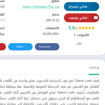
مطور
نشر
Spring Technology Pte. Ltd.
20‏/12‏/2018
قناتي تليجرام
بحجم
الإ
قناتي يوتيوب
.1.1
63.62 MB
5.0
التحميلات
احص
/5
+50,000,000
الأصوات:
1
نقل
Twitter
Facebook
وصف
لعبة
Talent Ludo مع غرف الدردشة للأندرويد
تعتبر واحدة من الألعاب ال
التفاعل مع اللاعبين عبر غرف الدردشة الصوتية والنصية، مما يجعلها تختل
بالمباريات، تُضيف
Talent Ludo
عنصر التواصل بين اللاعبين أثناء اللعب،
اللعب مع أصدقائهم أو الذين يرغبون في دردشات حية أثناء اللعب. س
عيوبها، وطريقة التثبيت على جهازك الأندرويد، بالإضافة إلى مقارنة بينه