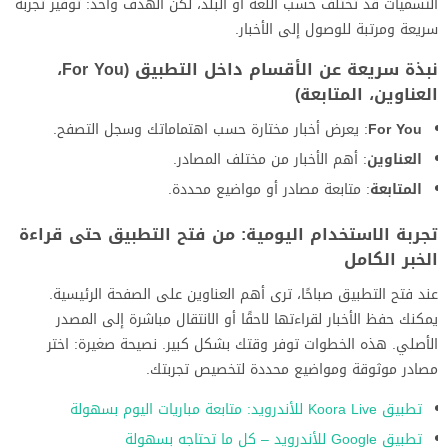
التسميات قد تختلف حسب اللغة أو البلد، لكن الهدف واحد: توفير تجربة
سريعة ومرتبة للوصول إلى الأخبار.
نبذة سريعة عن الأقسام داخل التطبيق (For You،
العناوين، المتابعة)
For You
: يعرض أخبار مختارة حسب اهتماماتك وسجل التصفح.
العناوين
: أهم الأخبار من مختلف المصادر.
المتابعة
: متابعة مصادر أو مواضيع محددة.
تجربة الاستخدام اليومية: من فتح التطبيق حتى قراءة
الخبر الكامل
عند فتح التطبيق صباحًا، ترى أهم العناوين على الصفحة الرئيسية.
يمكنك حفظ الأخبار لقراءتها لاحقًا أو الانتقال مباشرة إلى المصدر
الأصلي. هذه الخطوات توفر وقتك بشكل كبير. نصيحة صغيرة: اختر
مصادر موثوقة ومواضيع محددة لتخصيص تجربتك.
تطبيق Koora Live للأندرويد: متابعة مباريات اليوم بسهولة
تطبيق Google للأندرويد – كل ما تحتاجه بسهولة