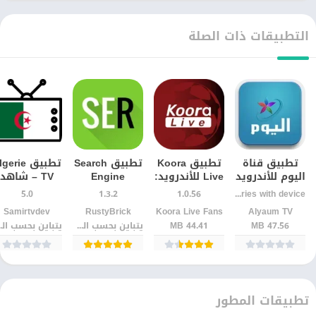
التطبيقات ذات الصلة
تطبيق قناة
تطبيق Koora
تطبيق Search
تطبيق gerie
اليوم للأندرويد
Live للأندرويد:
Engine
TV – شاهد
| مشاهدة
متابعة مباريات
Roundtable
القنوات
5.0
1.3.2
1.0.56
Varies with device
البث المباشر
اليوم بسهولة
للأندرويد
الجزائرية
Alyaum TV
Koora Live Fans
RustyBrick‏
Samirtvdev‏
والأخبار
مباشرة بجود
47.56 MB
44.41 MB
يتباين بحسب الجهاز
يتباين
اليومية
عالية
تطبيقات المطور