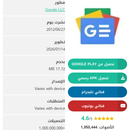
مطور
Google LLC‏
نشرت يوم
27‏/06‏/2012
تطوير
14‏/01‏/2026
بحجم
تحميل من GOOGLE PLAY
17.72 MB
تحميل APK رسمي
الإصدار
Varies with device
قناتي تليجرام
المتطلبات
قناتي يوتيوب
Varies with device
4.6
/5
التحميلات
الأصوات:
1,950,444
+1,000,000,000