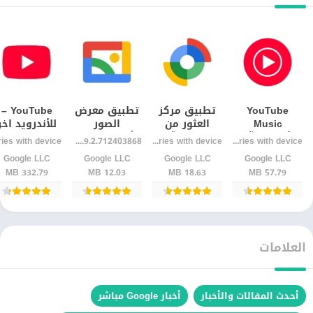
YouTube
تطبيق مركز
تطبيق معرض
YouTube –
Music
العثور من
الصور
للأندرويد اخر
للأندرويد آخر
Google آخر
الأندرويد – اخر
إصدار تحديث
1.9.2.712403868 release
Varies with device
Varies with device
إصدارجديد
إصدار
اصدار
رسمي
Google LLC‏
Google LLC‏
Google LLC‏
Google LLC‏
332.79 MB
12.03 MB
18.63 MB
57.79 MB
العلامات
أحدث المقالات والأخبار
أخبار Google مباشر