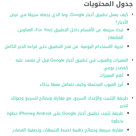
جدول المحتويات
كيف يعمل تطبيق أخبار Google، وما الذي يجعله سريعًا في عرض
الأخبار؟
نبذة سريعة عن الأقسام داخل التطبيق (For You، العناوين،
المتابعة)
تجربة الاستخدام اليومية: من فتح التطبيق حتى قراءة الخبر الكامل
المميزات والعيوب في تطبيق أخبار Google قبل أن تعتمد عليه
كمصدر يومي
أهم المميزات
أبرز العيوب المحتملة وكيف تتعامل معها بذكاء
طريقة التثبيت والإعداد السريع، مع مقارنة ونصائح لتسريع وصولك
للخبر
طريقة تثبيت تطبيق أخبار Google على Android وiPhone خطوة
بخطوة
مقارنة سريعة ونصائح ذهبية لضبط التنبيهات وتصفية المصادر