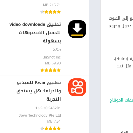
215.71 MB
لشاق. التطبيق يستمع إلى الصوت
تطبيق video downloade
ت دخول وخروج
لتحميل الفيديوهات
بسهولة
2.5.9
InShot Inc.‏
يحتوي التطبيق على مكتبة ضخمة من المؤثرات البصرية (VFX) التي يتم تحديثها أسبوعيًا. سواء كنت تبحث عن تأثيرات سينمائية، أو تأثيرات كلاسيكية (Retro)،
69.93 MB
منصات مثل تيك
تطبيق Kwai للفيديو
والدراما: هل يستحق
التجربة
ات المونتاج
،
13.5.30.545201
Joyo Technology Pte Ltd‏
7.51 MB