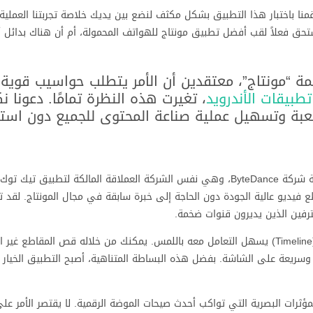
نا باختبار هذا التطبيق بشكل مكثف لنضع بين يديك خلاصة تجربتنا العملي
حق فعلاً لقب أفضل تطبيق مونتاج للهواتف المحمولة، أم أن هناك بدائل 
مة “مونتاج”، معتقدين أن الأمر يتطلب حواسيب قوية 
تطبيقات الأندرويد
، تغيرت هذه النظرة تمامًا. دعونا 
عبة وتسهيل عملية صناعة المحتوى للجميع دون استثن
يعتبر هذا التطبيق أداة تحرير فيديو شاملة ومجانية تم تطويرها بواسطة شركة ByteDance، وهي نفس الشركة العملاقة المالكة لتطب
ديو عالية الجودة دون الحاجة إلى خبرة سابقة في مجال المونتاج. لقد 
رفين الذين يديرون قنوات ضخمة.
يوفر التطبيق واجهة مستخدم بديهية للغاية تحتوي على شريط زمني (Timeline) يسهل التعامل معه باللمس. يمكنك من خلاله قص ال
ريعة على الشاشة. بفضل هذه البساطة المتناهية، أصبح التطبيق الخيار 
ثرات البصرية التي تواكب أحدث صيحات الموضة الرقمية. لا يقتصر الأمر على