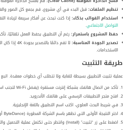
مسح الذاكرة المؤقتة (Clear Cache):
قم بمسح الذاكرة المؤقتة لل
تنظيم الملفات:
قبل البدء في أي مشروع، قم بجمع كل الصور وال
استخدام القوالب بذكاء:
إذا كنت تبحث عن أفكار سريعة لزيادة ا
التواصل الاجتماعي
.
حفظ المشروع باستمرار:
رغم أن التطبيق يحفظ العمل تلقائيًا، تأكد
تصدير الجودة المناسبة:
الاستخدامات.
طريقة التثبيت
عملية تثبيت التطبيق بسيطة للغاية ولا تتطلب أي خطوات معقدة. اتبع ال
تأكد من اتصال هاتفك بشبكة إنترنت مستقرة (يفضل Wi-Fi لتجنب استهلاك باقة البيانات).
افتح متجر التطبيقات الرسمي على هاتفك الأندرويد.
في شريط البحث العلوي، اكتب اسم التطبيق باللغة الإنجليزية.
اختر النتيجة الأولى التي تظهر باسم الشركة المطورة (ByteDance أو Bytedance Pte. Ltd).
اضغط على زر “تثبيت” (Install) وانتظر حتى تكتمل عملية التحميل والتنصيب.