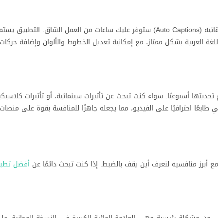
إذا كنت تصنع محتوى لمنصات التواصل الاجتماعي، فإن ميزة الترجمة التلقائية (Auto Captions) ستوفر عليك ساعات من العمل ا
اللغة العربية بشكل ممتاز، مع إمكانية تعديل الخطوط والألوان وإضافة حركا
تقالات بين المقاطع (Transitions) متنوعة وتضفي طابعًا احترافيًا على الفيديو، مما يجعله جاهزًا للمنافسة بقوة على 
 أبرز منافسيه لنعرف أين يقف بالضبط. إذا كنت تبحث دائمًا عن
أفضل تطبيق