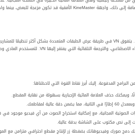
، لكنه يعاني من مشكلة رئيسية وهي العلامة المائية الكبيرة في النسخة المجانية. 
المنافسة هنا شرسة جدًا، حيث أن VN يقدم تجربة احترافية ومجانية أيضًا. يتفوق VN في طريقة عرض الطبقات المتعددة بشكل أكثر تنظيم
لكن CapCut يتفوق باكتساح في مكتبة المؤثرات الجاهزة، وأدوات الذكاء الاصطناعي، والترجمة التلقائ
البرامج المدفوعة. إليك أبرز نقاط القوة التي لاحظناها:
ًا، ويمكنك حذف العلامة المائية الإجبارية بسهولة من نهاية المقطع.
ت الصوتية المجانية، مع إمكانية استخراج الصوت من أي فيديو موجود في ه
ت إلى نص مكتوب على الشاشة بدقة عالية.
ح لك دمج صورك وفيديوهاتك بضغطة زر لإنتاج مقطع احترافي متزامن مع الم