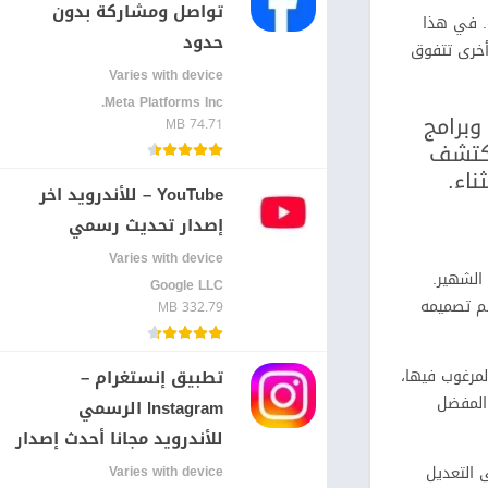
كتب مصوّرة
تواصل ومشاركة بدون
ة. في هذا
نمط حياة
حدود
أخرى تتفوق
Uncategorized
Varies with device
التعليم
Meta Platforms Inc.‏
وبرامج
74.71 MB
الكلمات
نكتشف
الصور الفوتوغرافية
اء.
YouTube – للأندرويد اخر
الجمال
إصدار تحديث رسمي
فن وتصميم
Varies with device
يق تيك توك الشهير.
Google LLC‏
تم تصميمه
332.79 MB
مقاطع غير المرغوب فيها،
تطبيق إنستغرام –
المفضل
Instagram الرسمي
للأندرويد مجانا أحدث إصدار
 التعديل
Varies with device