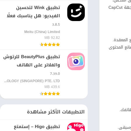
على العكس،
تطبيق Wink لتحسين
CapCut يتيح لك إزالة العلامة المائية مجانًا تمامًا من نهاية الفيديو. بالإضافة إلى ذلك، واجهة KineMaster الأفقية قد تكون مزعجة للبعض، بينما واجهة CapCut
الفيديو: هل يناسبك فعلًا
3.8.5
Meitu (China) Limited
92.82 MB
ًا للمشاريع المعقدة.
ية التي يفتقر إليها VN. للمستخدم العادي وصانع المحتوى
تطبيق BeautyPlus للرتوش
والفلاتر على الهاتف
7.39.0
PIXOCIAL TECHNOLOGY (SINGAPORE) PTE. LTD.
439.6 MB
اتفك.
التطبيقات الأكثر مشاهدة
تطبيق Higo – إستمتع
وسيقى.