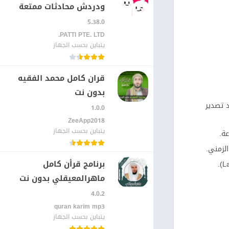
ودردش محادثات ممتعة
5.38.0
PATTI PTE. LTD.‏
يتباين بحسب الجهاز
قران كامل محمد الفقيه
بدون نت
 تصدير
1.0.0
ZeeApp2018‏
يتباين بحسب الجهاز
ة.
لزمني.
برنامج قرأن كامل
ماهرالمعيقلي بدون نت
4.0.2
quran karim mp3‏
يتباين بحسب الجهاز