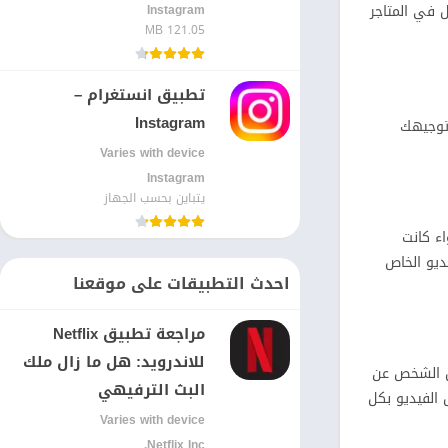
ل في المتاجر
Instagram‏
121.05 MB
تطبيق انستغرام –
Instagram
م توجيهك
Varies with device
Instagram‏
يتباين بحسب الجهاز
مكنك التكبير والتصغير بإصبعين لضبط القص بدقة متناهية. إضافة الطبقات (Layers) سواء كانت
ديو الخاص
احدث التطبيقات على موقعنا
مراجعة تطبيق Netflix
للاندرويد: هل ما زال ملك
Rem) تعمل بسحر حقيقي، حيث تفصل الشخص عن
البث الترفيهي
صق بجسم متحرك داخل الفيديو بكل
Varies with device
Netflix Inc.‏