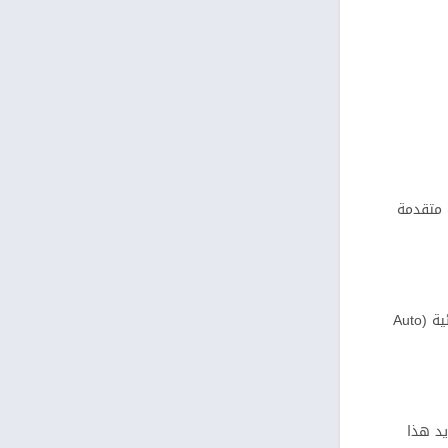
 نسخة مدفوعة (Pro) تحتوي على ميزات متقدمة
نعم، التطبيق يدعم اللغة العربية بشكل ممتاز. يمكنك الكتابة باللغة العربية دون مشاكل الحروف المتقطعة أو المعكوسة. كما أن ميزة الترجمة التلقائية (Auto
يد هذا