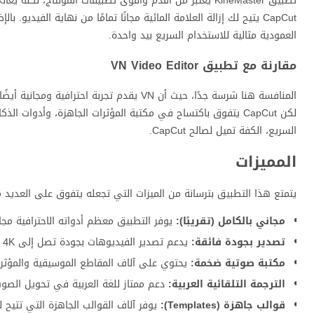
تطبيق KineMaster يعتبر من أقدم وأقوى تطبيقات المونتاج
العمودية مثالية للاستخدام السريع بيد واحدة.
مقارنة مع تطبيق VN Video Editor
السريع، الكفة تميل لصالح CapCut.
المميزات
يتمتع هذا التطبيق بترسانة من الميزات التي تجعله يتفوق على العديد من 
مجاني بالكامل (تقريبًا):
يوفر التطبيق معظم أدواته الاحترافية مجان
تصدير بجودة فائقة:
يدعم تصدير الفيديوهات بجودة تصل إلى 4K وبمعدل 60 إطارًا في الثانية، مما يضمن دقة عالية لمقاطعك.
مكتبة صوتية ضخمة:
يحتوي على آلاف المقاطع الموسيقية والمؤثرا
الترجمة التلقائية العربية:
دعم ممتاز للغة العربية في تحويل الصو
قوالب جاهزة (Templates):
يوفر آلاف القوالب الجاهزة التي تتي