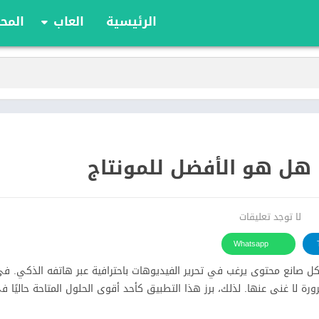
الرئيسية
العاب
المحا
ألعاب الألواح
ألعاب الأدوار
أوراق اللعب
الألعاب الإستراتيج
الحركة
الرياضة
السباقات
تعليمية
الألغاز
لا توجد تعليقات
Whatsapp
ي يبحث عنها كل صانع محتوى يرغب في تحرير الفيديوهات باحترافية عبر هاتفه الذكي. 
ورة لا غنى عنها. لذلك، برز هذا التطبيق كأحد أقوى الحلول المتاحة حاليًا