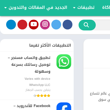
كاة
تطبيقات
الجديد في المقالات والتدوين
الموسيقى والصوت
تحديثات وأخبار أندرويد
أدوات الفيديو
مقارنة وشرح العاب اندرويد
تخصيص
مراجعة ومقارنة تطبيقات أندرويد
ية
الكتب والمراجع
أعمال
التطبيقات الأكثر تقيما
ترفيه
تطبيق واتساب مسنجر –
اجتماعي
توصيل رسائلك بسرعة
شؤون مالية
وسهولة
الأدوات
Varies with device
طعام ومشروب
WhatsApp LLC‏
الإنتاجية
يتباين بحسب الجهاز
في عالم تتسارع
الاتصال
 في سوق
الصحة واللياقة البدنية
Facebook للأندرويد –