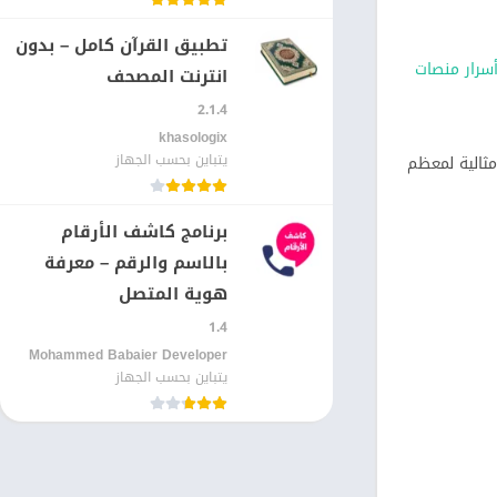
تطبيق القرآن كامل – بدون
سرار منصات
انترنت المصحف
2.1.4
khasologix‏
يتباين بحسب الجهاز
ن الفيديو سيعرض على منصات تضغط الجودة مثل واتساب؛ جودة 1080p تعتبر مثالية لمعظم
برنامج كاشف الأرقام
بالاسم والرقم – معرفة
هوية المتصل
1.4
Mohammed Babaier Developer‏
يتباين بحسب الجهاز