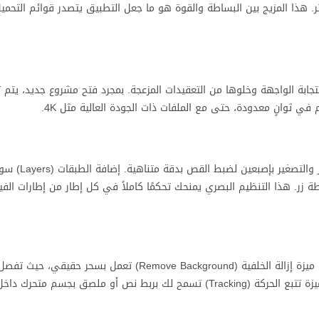
. هذا المزيج بين البساطة والقوة هو ما جعل التطبيق يتصدر قوائم التحمي
تلاحظه هو سرعة استجابة الواجهة وخلوها من التعقيدات المزعجة. بمجرد فتح مشروع جديد، يت
 في ثوانٍ معدودة، حتى مع الملفات ذات الجودة العالية مثل 4K.
التعامل مع الشريط الزمني (Timeline) سلس للغاية، حيث ي
زر. هذا التنظيم البصري يمنحك تحكمًا كاملاً في كل إطار من إطارات الفي
من أكثر الأشياء التي أبهرتنا خلال التجربة هي أدوات الذكاء الاصطناعي. ميزة إزالة الخلفية (ove Background
الخلفية بدقة مذهلة دون الحاجة إلى شاشة خضراء (Chroma). كما أن ميزة تتبع الحركة (Tracking) تسمح لك بربط نص أو مل