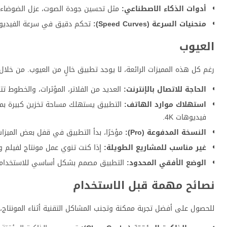
أدوات الذكاء الاصطناعي:
مثل تحسين جودة الصوت، عزل الضوضاء، إزا
منحنيات السرعة (Speed Curves):
تحكم دقيق في سرعة الفيديو لإنشاء تأثيرات 
العيوب
رغم كل هذه المميزات الرائعة، لا يوجد تطبيق خالٍ من العيوب. من خلال
الحاجة للاتصال بالإنترنت:
العديد من الفلاتر، المؤثرات، والخطوط تت
استهلاك موارد الهاتف:
التطبيق يستهلك مساحة تخزين كبيرة بمرو
فيديوهات 4K.
النسخة المدفوعة (Pro):
مؤخرًا، بدأ التطبيق في قفل بعض الميزات
غير مناسب للمشاريع الطويلة:
إذا كنت تنوي عمل مونتاج لفيلم و
الوضع الأفقي المحدود:
التطبيق مصمم بشكل أساسي للاستخدام العمود
نصائح مهمة قبل الاستخدام
للحصول على أفضل تجربة ممكنة وتجنب المشاكل التقنية أثناء المونتاج، ن