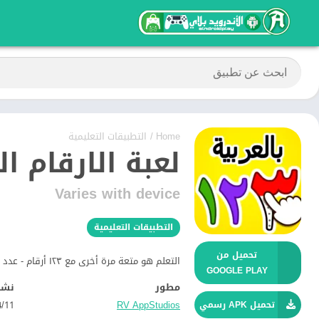
Home
/
التطبيقات التعليمية
لعبة الارقام ال
Varies with device
التطبيقات التعليمية
تحميل من
التعلم هو متعة مرة أخرى مع ١٢٣ أرقام - عدد وللبحث عن المفقودين، التطبيق أفضل أرقام تعليمي للأطفال!
GOOGLE PLAY
مطور
نشر
RV AppStudios‏
11‏/04‏/2017
تحميل APK رسمي