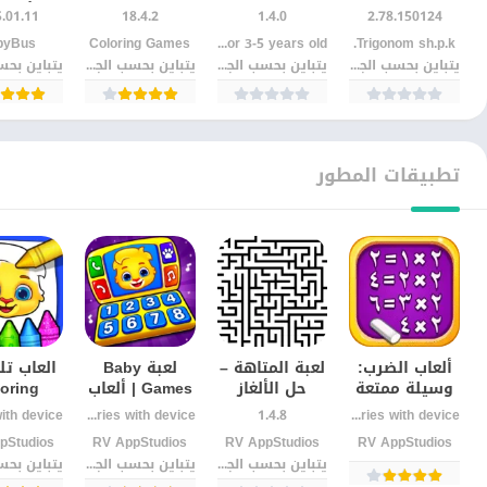
الإنجليزية
2-5- للاندرويد
التلوين Apk
للأطفا
5.01.11
18.4.2
1.4.0
2.78.150124
للأطفال
للاندرويد
تعليم 
Trigonom sh.p.k.‏
Amaya Kids - learning games for 3-5 years old‏
Coloring Games‏
abyBus
بطريقة ممتعة
وتنم
يتباين بحسب الجهاز
يتباين بحسب الجهاز
يتباين بحسب الجهاز
المها
تطبيقات المطور
ألعاب الضرب:
لعبة المتاهة –
لعبة Baby
العاب تل
وسيلة ممتعة
حل الألغاز
Games | ألعاب
oring
لتعلم
والتحديات
ترفيهية
es
Varies with device
1.4.8
Varies with device
الرياضيات
المثيرة
وتعليمية
وإبداع بل
RV AppStudios‏
RV AppStudios‏
RV AppStudios‏
ppStudios
للأطفال
للأندرويد
للصغار
يتباين بحسب الجهاز
يتباين بحسب الجهاز