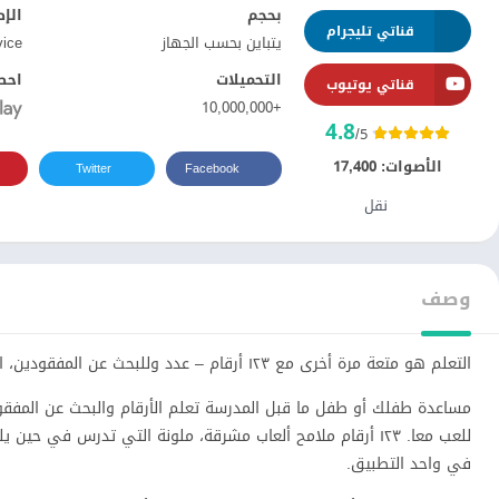
بحجم
الإ
قناتي تليجرام
يتباين بحسب الجهاز
vice
التحميلات
احص
قناتي يوتيوب
+10,000,000
4.8
/5
الأصوات:
17,400
Twitter
Facebook
نقل
وصف
التعلم هو متعة مرة أخرى مع ١٢٣ أرقام – عدد وللبحث عن المفقودين، التطبيق أفضل أرقام تعليمي للأطفال!
مساعدة طفلك أو طفل ما قبل المدرسة تعلم الأرقام والبحث عن المفقود
للعب معا. ١٢٣ أرقام ملامح ألعاب مشرقة، ملونة التي تدرس ف
في واحد التطبيق.