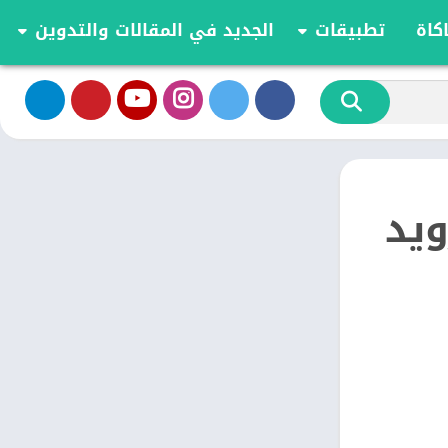
كاة
تطبيقات
الجديد في المقالات والتدوين
الموسيقى والصوت
تحديثات وأخبار أندرويد
أدوات الفيديو
مقارنة وشرح العاب اندرويد
تخصيص
مراجعة ومقارنة تطبيقات أندرويد
ية
الكتب والمراجع
أعمال
ويد
ترفيه
اجتماعي
شؤون مالية
الأدوات
طعام ومشروب
الإنتاجية
الاتصال
الصحة واللياقة البدنية