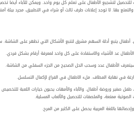
ك ملصقات للتحصيل لتشجيع الأطفال على تعلم كل يوم واحد. ويمكن للآباء أيضا ت
فضل للجميع، ١٢٣ أرقام مجاني لتحميل والتمتع بها. لا توجد إعلانات طرف ثالث أو شراء في التطبيق، مجرد بيئة
ة ل. أطفال يتبع أدلة السهم مشرق لتتبع الأشكال التي تظهر على الشاشة. 
لأطفال عد الأشياء والاستفادة على كل واحد لمعرفة أرقام بشكل فردي.
سيتعرف الأطفال عدد وسحب الحل الصحيح من الجزء السفلي من الشاشة.
رغة في نهاية المطاف. ملء الاطفال في الفراغ لإكمال التسلسل.
ة، طفل صغير وروضة أطفال. والآباء والأمهات يحبون خيارات اللعبة للتخصيص و
 الصوتية ممتعة، والملصقات للتحصيل والألعاب المسلية.
إحصائها باللغة العربية يحصل على الكثير من المرح.