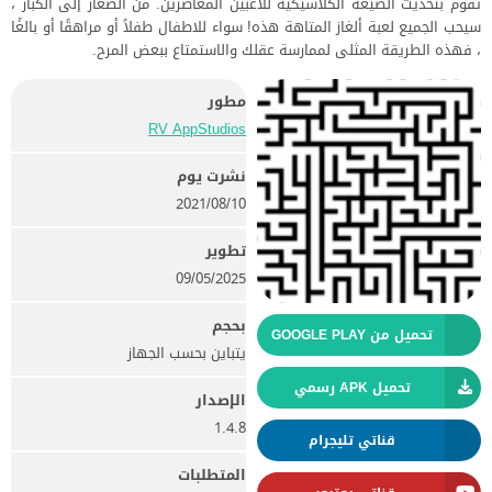
تقوم بتحديث الصيغة الكلاسيكية للاعبين المعاصرين. من الصغار إلى الكبار ،
سيحب الجميع لعبة ألغاز المتاهة هذه! سواء للاطفال طفلاً أو مراهقًا أو بالغًا
، فهذه الطريقة المثلى لممارسة عقلك والاستمتاع ببعض المرح.
مطور
RV AppStudios‏
نشرت يوم
10‏/08‏/2021
تطوير
09/05/2025
بحجم
تحميل من GOOGLE PLAY
يتباين بحسب الجهاز
تحميل APK رسمي
الإصدار
1.4.8
قناتي تليجرام
المتطلبات