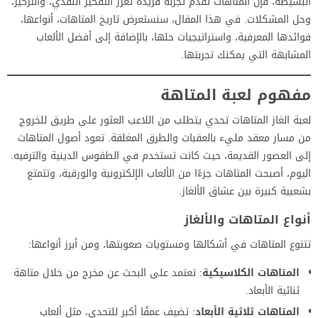
البسيطة، فإن المتاهات تقدم تجربة فريدة تعزز التفكير النقدي، والتركيز،
وحل المشكلات. في هذا المقال، سنستعرض تاريخ المتاهات، أنواعها،
فوائدها المعرفية، واستراتيجيات حلها، بالإضافة إلى أفضل الألعاب
المشابهة التي يمكنك تجربتها.
مفهوم لعبة المتاهة
لعبة الغاز المتاهات تحدي يتطلب من اللاعب العثور على طريق للخروج
من مسار معقد مليء بالعقبات والطرق المغلقة. تعود أصول المتاهات
إلى العصور القديمة، حيث كانت تستخدم في الطقوس الدينية والترفيه.
اليوم، أصبحت المتاهات جزءًا من الألعاب الإلكترونية والورقية، وتتمتع
بشعبية كبيرة بين عشاق الألغاز.
أنواع المتاهات والألغاز
تتنوع المتاهات في أشكالها ومستويات صعوبتها، ومن أبرز أنواعها:
المتاهات الكلاسيكية
: تعتمد على البحث عن مخرج من خلال متاهة
ثنائية الأبعاد.
المتاهات ثلاثية الأبعاد
: تضيف عمقًا أكبر للتحدي، مثل ألعاب