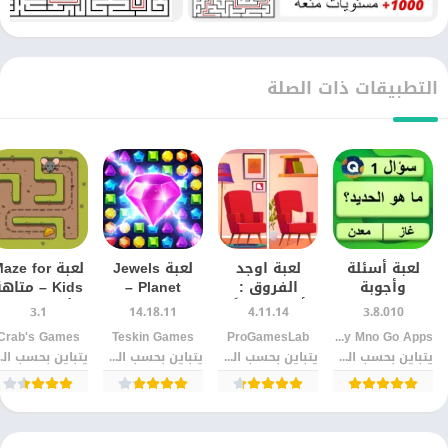
التطبيقات ذات الصلة
لعبة أسئلة
لعبة اوجد
لعبة Jewels
لعبة aze for
وأجوبة
الفروق :
Planet –
Kids – متاه
QuizzLand
الأكثر تحميلاً –
مطابقة
للأطفال K
3.1
14.18.11
4.11.14
3.8.010
للاندرويد –
حملها الآن
الجواهر 3
مجانا
Quiz & Trivia Games by Mno Go Apps‏
ProGamesLab‏
Teskin Games‏
Crab's Games‏
اختبار ذكائك
للاندرويد
يتباين بحسب الجهاز
يتباين بحسب الجهاز
يتباين بحسب الجهاز
يتباين