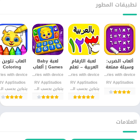
تطبيقات المطور
ألعاب الضرب:
لعبة الارقام
لعبة Baby
العاب تلوين 
وسيلة ممتعة
العربية – تعلم
Games | ألعاب
Coloring
لتعلم
والعد للاندرويد
ترفيهية
Games | مت
Varies with device
Varies with device
Varies with device
الرياضيات
وتعليمية
وإبداع بلا
RV AppStudios‏
RV AppStudios‏
RV AppStudios‏
RV AppStudios‏
للأطفال
للصغار
حدود
يتباين بحسب الجهاز
يتباين بحسب الجهاز
يتباين
العلامات