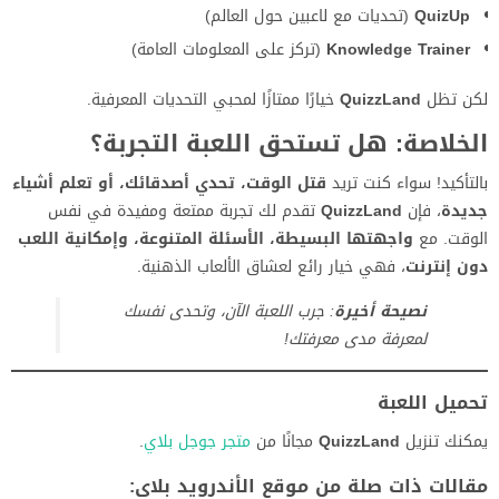
QuizUp
(تحديات مع لاعبين حول العالم)
Knowledge Trainer
(تركز على المعلومات العامة)
لكن تظل
QuizzLand
خيارًا ممتازًا لمحبي التحديات المعرفية.
الخلاصة: هل تستحق اللعبة التجربة؟
بالتأكيد! سواء كنت تريد
قتل الوقت، تحدي أصدقائك، أو تعلم أشياء
جديدة
، فإن
QuizzLand
تقدم لك تجربة ممتعة ومفيدة في نفس
الوقت. مع
واجهتها البسيطة، الأسئلة المتنوعة، وإمكانية اللعب
دون إنترنت
، فهي خيار رائع لعشاق الألعاب الذهنية.
نصيحة أخيرة
: جرب اللعبة الآن، وتحدى نفسك
لمعرفة مدى معرفتك!
تحميل اللعبة
يمكنك تنزيل
QuizzLand
مجانًا من
متجر جوجل بلاي
.
مقالات ذات صلة من موقع الأندرويد بلاي: