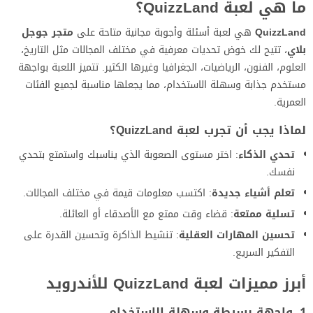
ما هي لعبة QuizzLand؟
QuizzLand
هي لعبة أسئلة وأجوبة مجانية متاحة على
متجر جوجل
بلاي
، تتيح لك خوض تحديات معرفية في مختلف المجالات مثل التاريخ،
العلوم، الفنون، الرياضيات، الجغرافيا وغيرها الكثير. تتميز اللعبة بواجهة
مستخدم جذابة وسهلة الاستخدام، مما يجعلها مناسبة لجميع الفئات
العمرية.
لماذا يجب أن تجرب لعبة QuizzLand؟
تحدي الذكاء
: اختر مستوى الصعوبة الذي يناسبك واستمتع بتحدي
نفسك.
تعلم أشياء جديدة
: اكتسب معلومات قيمة في مختلف المجالات.
تسلية ممتعة
: قضاء وقت ممتع مع الأصدقاء أو العائلة.
تحسين المهارات العقلية
: تنشيط الذاكرة وتحسين القدرة على
التفكير السريع.
أبرز مميزات لعبة QuizzLand للأندرويد
1. واجهة بسيطة وسهلة الاستخدام