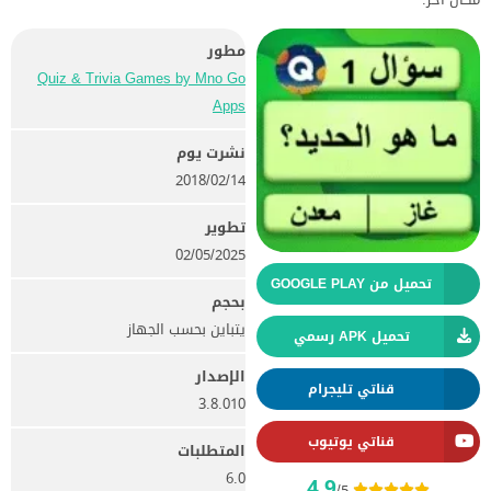
مطور
Quiz & Trivia Games by Mno Go
Apps‏
نشرت يوم
14‏/02‏/2018
تطوير
02/05/2025
تحميل من GOOGLE PLAY
بحجم
يتباين بحسب الجهاز
تحميل APK رسمي
الإصدار
قناتي تليجرام
3.8.010
قناتي يوتيوب
المتطلبات
6.0
4.9
/5