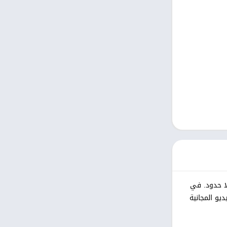
كتب مصوّرة
نمط حياة
Uncategorized
التعليم
الكلمات
الصور الفوتوغرافية
الجمال
فن وتصميم
ا حدود. في
ومكالمات الفيديو المجانية