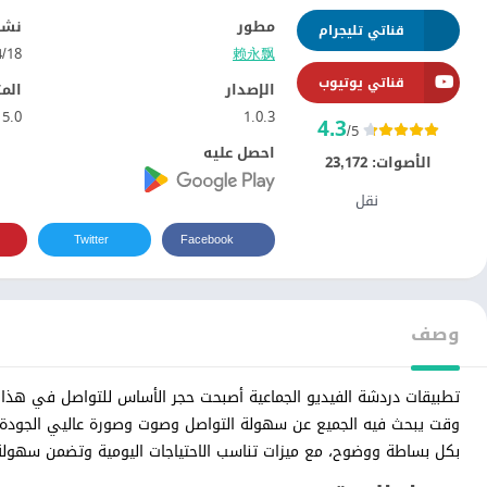
مطور
نشر
قناتي تليجرام
赖永飘
18‏/04‏/2025
قناتي يوتيوب
الإصدار
الم
5.0
1.0.3
4.3
/5
احصل عليه
الأصوات:
23,172
نقل
Twitter
Facebook
وصف
تطبيقات دردشة الفيديو الجماعية أصبحت حجر الأساس للتواصل في هذا 
بكل بساطة ووضوح، مع ميزات تناسب الاحتياجات اليومية وتضمن سهولة ا