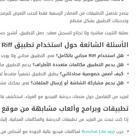
ينصح بتحميل التطبيقات من المصادر الرسمية فقط لتجنب التعرض للبرمجي
وتحديثات التطبيق بشكل منتظم.
عملية التثبيت مباشرة ولا تحتاج لتسجيل معقد: حمل التطبيق، أنشئ حس
الأسئلة الشائعة حول استخدام تطبيق Riff
هل استخدام Riff مجاني بالكامل؟
نعم، التطبيق مجاني ولا يوجد 
هل يدعم التطبيق مكالمات متعددة الأطراف؟
يدعم التطبيق مكال
كيف أضمن خصوصية محادثاتي؟
يطبق التطبيق تشفيراً متقدماً ل
هل يدعم مشاركة الشاشة أو إرسال الملفات؟
نعم، يمكنك مشارك
لمزيد من التفاصيل حول منصات دردشة الفيديو مع الغرباء، استكشف قا
تطبيقات وبرامج وألعاب مشابهة من موقع alandroidplay.net
إذا كنت تبحث عن المزيد من تطبيقات الدردشة والمكالمات المجانية، إلي
جرب
Bunchat Lite app
لمكالمات فيديو عالية الجودة مع أشخاص من جم