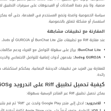
محمية، ولا يتم حفظ المحادثات أو الفيديوهات على سيرفرات التطبيق لف
سياسة الخصوصية واضحة وتضع المستخدم في المقدمة، حتى أنه يمكن حذ
استفسار أو مشكلة تتعلق بالخصوصية.
المقارنة مع تطبيقات مشابهة
عند مقارنة Riff مع تطبيقات مثل BunChat Lite أو GUROJA أو Juds، نجد أن لكل تطبيق نقاط تميز مختلفة:
BunChat Lite:
يركز على سهولة التواصل مع الغرباء ودعم مكالمات ف
GUROJA وJuds:
يقدمون أدوات إضافية للتواصل الاجتماعي والدر
للمقارنة بين المزيد من تطبيقات الدردشة الجماعية، يمكنكم استكشاف 
رائدة.
كيفية تحميل تطبيق Riff على اندرويد وiOS
يمكن تحميل تطبيق Riff عبر المتاجر الرسمية بسهولة:
للاندرويد:
ادخل إلى متجر Google Play وابحث عن “Riff” ثم قم بتثبيته بضغطة زر.
لـ iOS:
التطبيق متوفر أيضاً على متجر Apple Store لكافة أجهزة الآيفون والآيباد.