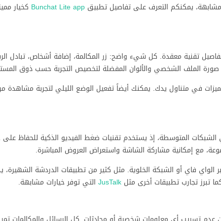
 مشابهة، يمكنكم التعرف على تفاصيل تطبيق
Bunchat Lite app
كخيار مميز
دخول في تفاصيل تقنية معقدة. كل شيء واضح: زر المكالمة، إضافة أشخاص، تبادل الر
 صورة الملف الشخصي والألوان المفضلة لتخصيص التجربة حسب ذوق المست
زات في متناول يدك. يمكنك أيضاً تفعيل الوضع الليلي لتجربة مشاهدة مر
Rif من إجراء مكالمات فيديو جماعية بجودة HD حتى في الشبكات المتوسطة، إذ يستخدم تقنيات ضغط الفيديو الذكية للحف
وعة، مع إمكانية مشاركة الشاشة واستعراض العروض المباشرة.
ر الواي فاي أو الشبكة الخلوية. مثل كثير من تطبيقات الدردشة الشهيرة، يدا
ا تبرز تجارب تطبيقات أخرى مثل
JusTalk
التي توفر خيارات مشابهة.
ايير تشفير قوية لضمان عدم تسريب أي معلومات شخصية أو محادثات. كل الرسائل والمكالمات تم