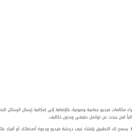
ن إجراء مكالمات فيديو جماعية وصوتية، بالإضافة إلى إمكانية إرسال الرسائل ال
الياً لمن يبحث عن تواصل حقيقي وبدون تكاليف.
يُعد Riff منافساً مباشراً لتطبيقات مشهورة مثل JusTalk وBunchat Lite. يسمح لك التطبيق بإنشاء غرف دردشة فيديو ودعوة أصدقائك أو أف