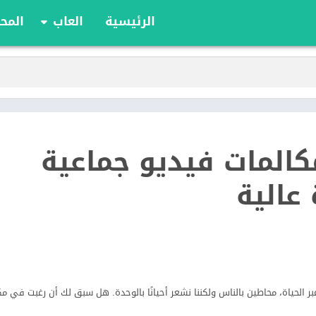
الرئيسية
العاب
المحا
ألعاب الألواح
ألعاب الأدوار
أوراق اللعب
الألعاب الإستراتيج
الحركة
 Riff : مكالمات فيديو جماعية
الرياضة
السباقات
عالية
تعليمية
الألغاز
ر الحياة، محاطين بالناس ولكننا نشعر أحيانًا بالوحدة. هل سبق لك أن رغبت في م