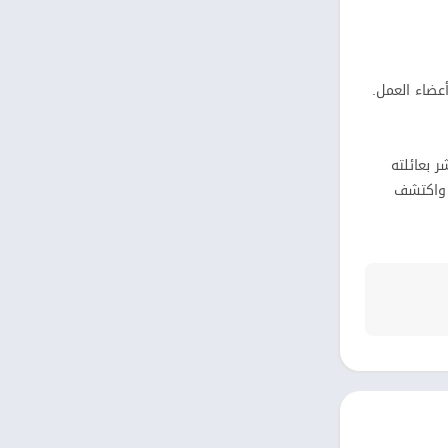
عضاء العمل.
ر بعائلته
 أو حتى زملائه في العمل دون تكاليف إضافية ودون تعقيدات تقنية. إذا كنت تبحث عن تجربة دردشة فيديو حقيقية وآمنة، انطلق مع Riff واكتشف