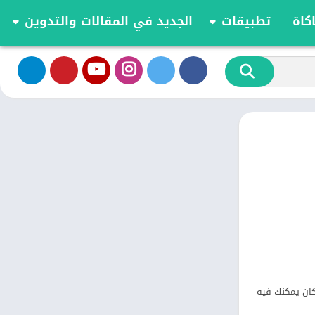
كاة
تطبيقات
الجديد في المقالات والتدوين
الموسيقى والصوت
تحديثات وأخبار أندرويد
أدوات الفيديو
مقارنة وشرح العاب اندرويد
تخصيص
مراجعة ومقارنة تطبيقات أندرويد
ية
الكتب والمراجع
أعمال
ترفيه
اجتماعي
شؤون مالية
الأدوات
طعام ومشروب
الإنتاجية
الاتصال
كان يمكنك فيه
الصحة واللياقة البدنية