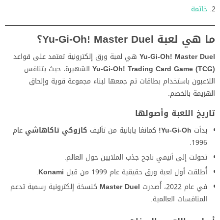
خاتمة
ما هي لعبة Yu-Gi-Oh! Master Duel؟
Yu-Gi-Oh! Master Duel
هي لعبة ورق إلكترونية تعتمد على قواعد
Yu-Gi-Oh! Trading Card Game (TCG)
الشهيرة، حيث يتنافس
اللاعبون باستخدام بطاقات تم جمعها لبناء مجموعة قوية وإلحاق
الهزيمة بالخصم.
تاريخ اللعبة وأصولها
بدأت
Yu-Gi-Oh!
كمانغا يابانية من تأليف
كازوكي تاكاهاشي
عام
1996.
تحولت إلى أنيمي ناجح جذب الملايين حول العالم.
أُطلقت أول لعبة ورق حقيقية عام 1999 من قبل
Konami
.
في عام 2022، أُصدرت
Master Duel
كنسخة إلكترونية رسمية تدعم
المنافسات العالمية.