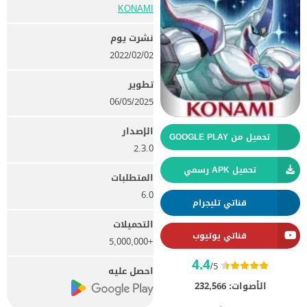
KONAMI‏
نشرت يوم
02‏/02‏/2022
تطوير
06/05/2025
الإصدار
تحميل من GOOGLE PLAY
2.3.0
تحميل APK رسمي
المتطلبات
6.0
قناتي تليجرام
التحميلات
قناتي يوتيوب
+5,000,000
4.4
/5
احصل عليه
الأصوات:
232,566