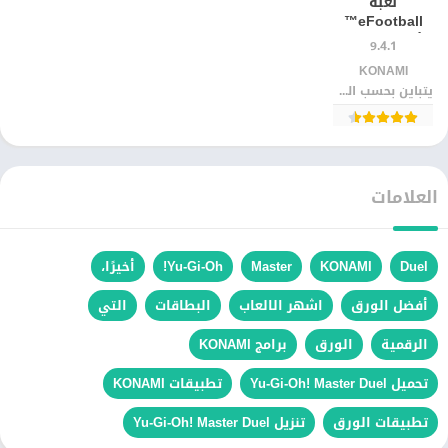
لعبة
eFootball™
للأندرويد | كرة
9.4.1
قدم واقعية
KONAMI‏
وممتعة
يتباين بحسب الجهاز
العلامات
Duel
KONAMI
Master
Yu-Gi-Oh!
أخيرًا،
أفضل الورق
اشهر الالعاب
البطاقات
التي
الرقمية
الورق
برامج KONAMI
تحميل Yu-Gi-Oh! Master Duel
تطبيقات KONAMI
تطبيقات الورق
تنزيل Yu-Gi-Oh! Master Duel