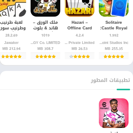
Solitaire
Hazari –
ملك الورق –
لعبة طرنيب
Castle Royal:
Offline Card
هاند & بلوت
وطرنيب سور
لعبة ورق
Games
للأندرويد –
41 للأندرويد
28.2.69
1019
4.2.4
1.992
هادئة بتجربة
للأندرويد |
تجربة ألعاب
آخر إصدار
Jawaker
FILLING CONTINUOUS TECHNOLOGY Co. LIMITED
Mobilix Solutions Private Limited
Brightpoint Studios Inc
ممتعة لعشاق
لعبة الورق آخر
الورق العربية
212.94 MB
308.7 MB
26.53 MB
255.35 MB
الألغاز
إصدار
باحترافية
تطبيقات المطور