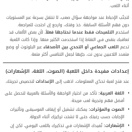
أثناء اللعب.
لتجنّب الإحباط عند مواجهة سؤال صعب، لا تنتقل بسرعة عبر المستويات
دون فهم الأسئلة السابقة. خذ وقتك، وارجع إن احتجت للمراجعة.
استخدم
التلميحات فقط عندما تحتاجها فعلاً
، لأن بعض الألعاب قد
تعاقبك بنقص في النقاط إذا استخدمت الكثير منها. وإذا كانت اللعبة
تدعم
اللعب الجماعي أو التحدي بين الأصدقاء
عبر البلوتوث أو وضع
متعدد اللاعبين بدون نت، جرّبها لجعل التنافس أكثر متعة.
إعدادات مفيدة داخل اللعبة (الصوت، اللغة، الإشعارات)
عند فتح لعبة تحدّي المعلومات، اذهب إلى
الإعدادات
لتخصيص تجربتك.
اللغة العربية:
تأكد من اختيار الواجهة والأسئلة بالعربية لتحصل على
أفضل فهم وتجربة لعب مريحة.
الصوت والمؤثرات:
يمكنك تشغيل أو إيقاف الموسيقى وتأثيرات
الإجابات حسب رغبتك حتى لا تشتت تركيزك أثناء الجولة.
الإشعارات:
تُفيدك الإشعارات في تذكيرك باللعب اليومي، لكن إن