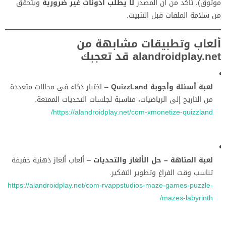
موثوق)، تأكد من أن المصدر
لا يطلب أذونات غير ضرورية
ويتحقق
من سلامة الملفات قبل التثبيت.
ألعاب وتطبيقات مشابهة من
alandroidplay.net قد تعجبك
لعبة أسئلة وأجوبة QuizzLand
– اختبار ذكاء في مجالات متعددة
من التاريخ إلى الرياضيات، مناسبة لجلسات التحديات الممتعة.
https://alandroidplay.net/com-xmonetize-quizzland/
لعبة المتاهة – حل الألغاز والتحديات
– ألعاب ألغاز ذهنية خفيفة
تناسب وقت الفراغ وتطوير التفكير.
https://alandroidplay.net/com-rvappstudios-maze-games-puzzle-
mazes-labyrinth/