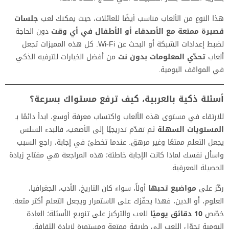
هذا النوع من الألعاب مناسب أيضًا للعائلات، حيث يمكنك لعب
جلسات
قصيرة ممتعة مع الأصدقاء أو الأطفال في أي وقت
دون الحاجة
لضبط إعدادات الشبكة أو البحث عن Wi‑Fi. كل هذه المميزات تجعل
ألعاب
تحدّي المعلومات بدون نت
من أفضل الخيارات للترفيه الذكي
في المواقف اليومية.
أسئلة ذكية بالعربية، كيف ترفع مستواك بسرعة؟
للارتقاء في مستوى هذه الألعاب واكتساب معرفة أوسع، ابدأ دائمًا بـ
المستويات السهلة
ثم تقدّم تدريجيًا إلى الأصعب، فالبدء السلس
يجعل التعلم ممتعًا وغير مرهق. عندما تخطئ في إجابة، راجع السبب
واسأل نفسك لماذا كانت الإجابة خاطئة؛ هذه المراجعة هي مفتاح زيادة
الحصيلة المعرفية.
ركّز على
مواضيع تحبها
أولاً، سواء كان التاريخ، الأدب، الجغرافيا،
العلوم، أو الدين، فهذا يحفّزك على الاستمرار ويجعل التعلم أكثر متعة.
خصّص
10 دقائق يوميًا
للعب والتركيز على تنويع الأسئلة؛ العادة
اليومية تحوّل اللعب إلى طريقة ممتعة ومستمرة لزيادة الثقافة.