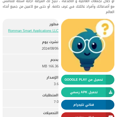
او خلال تجمعات العائلية و الاصدقاء ، تتيح لك الفرصة اجابة اسئلة للتنافس
مع أصدقائك وأفراد عائلتك في غرف خاصة. أو حتى مع لاعبين من جميع أنحاء
العالم
مطور
Romman Smart Applications LLC
نشرت يوم
06‏/08‏/2024
بحجم
166.36 MB
الإصدار
تحميل من GOOGLE PLAY
3.6
تحميل APK رسمي
المتطلبات
7.0
قناتي تليجرام
التحميلات