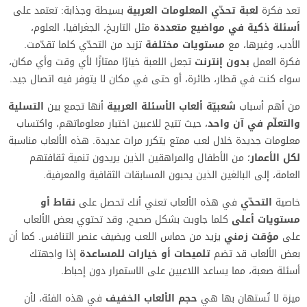
تعد فكرة
لعبة تحدّي المعلومات العربية
بسيطة وجذابة: تعتمد على
أسئلة ذكية في مواضيع متعددة
مثل التاريخ، الجغرافيا، العلوم،
الأدب، وغيرها، مع
مستويات مختلفة
تزيد من التحدّي كلما تقدّمت.
فكرة العمل
بدون إنترنت
تجعل اللعبة خيارًا ممتازًا لأي وقت وأي مكان،
سواء كنت في قطار، طائرة، أو حتى في مكان لا يتوفر فيه اتصال جيد.
من أهم أسباب
شعبيّة ألعاب الأسئلة العربية
أنها تجمع بين
التسلية
والتعلّم في آن واحد
، حيث تتيح للاعبين اختبار معلوماتهم، واكتساب
معلومات جديدة خلال لعب ممتع يتكرر مرات عديدة. هذه الألعاب مناسبة
لكل الأعمار
؛ من الأطفال والمراهقين الذين يريدون تنمية ثقافتهم
العامة، إلى البالغين الذين يحبون المسابقات الثقافية والمعرفية.
خاصية
التحدّي
في هذه الألعاب تعني أنك تحصل على
نقاط أو
مستويات أعلى
كلما جاوبت بشكل صحيح، وقد تحتوي بعض الألعاب
على
مؤقت زمني
يزيد من حماس اللعب ويضيف عنصر التنافس. كما أن
بعض الألعاب قد تضم
تلميحات أو خيارات للمساعدة
إذا واجهتك
أسئلة صعبة، مما يساعد اللاعبين على الاستمرار دون إحباط.
ميزة لا تُستهان بها هي
حجم الألعاب الخفيف
في هذه الفئة، لأن