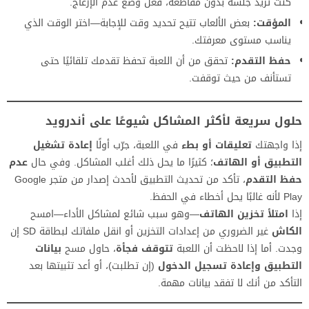
كنت تريد جلسة بدون مقاطعة، فعّل وضع عدم الإزعاج.
المؤقت:
بعض الألعاب تتيح تحديد وقت للإجابة—اختر الوقت الذي
يناسب مستوى معرفتك.
حفظ التقدم:
تحقق من أن اللعبة تحفظ تقدمك تلقائيًا حتى
تستأنف من حيث توقفت.
حلول سريعة لأكثر المشاكل شيوعًا على أندرويد
إذا واجهتك
تعليقات أو بطء
في اللعبة، جرّب أولًا
إعادة تشغيل
التطبيق أو الهاتف
؛ كثيرًا ما يحل ذلك أغلب المشاكل. وفي حال
عدم
حفظ التقدم
، تأكد من تحديث التطبيق لأحدث إصدار من متجر Google
Play لأنه غالبًا يحل أخطاء في الحفظ.
إذا
امتلأ تخزين الهاتف
—وهو سبب شائع لمشاكل الأداء—امسح
الكاش
غير الضروري من إعدادات التخزين أو انقل ملفاتك لبطاقة SD إن
وجدت. أما إذا لاحظت أن اللعبة
تتوقف فجأة
، حاول مسح
بيانات
التطبيق وإعادة تسجيل الدخول
(إن تطلبت)، أو أعد تثبيتها بعد
التأكد من أنك لا تفقد بيانات مهمة.