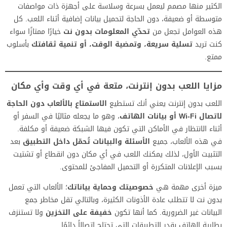
الكثير منها مصمم ليعمل بسرعة وسلاسة على أجهزة ذات مواصفات
متوسطة أو ضعيفة، دون الحاجة لتحميل بيانات إضافية أثناء اللعب. كل
هذه العوامل تجعل من
تحدّي المعلومات بدون نت
خيارًا ممتازًا سواء
كنت تريد
تسلية سريعة، وتمضية الوقت، أو تنمية ثقافتك
بأسلوب
ممتع.
مزايا اللعب بدون إنترنت، متعة في أي وقت وأي مكان
اللعب بدون إنترنت يعني أنك تستطيع
الاستمتاع بالألعاب دون الحاجة
لاتصال Wi‑Fi أو بيانات الهاتف
، وهو ما يجعله مثاليًا في السفر أو
أثناء الانتظار في الأماكن التي تكون فيها الشبكة ضعيفة أو مكلفة.
في هذه الألعاب، جميع
الأسئلة والبيانات تُحمّل داخل التطبيق
بعد
التثبيت الأول، لذلك يمكنك اللعب في أي مكان دون انقطاع أو تشتيت
بسبب الإعلانات المتكررة أو التحميل المفاجئ للمحتوى.
ميزة أخرى مهمة هي
خصوصيتك وحماية بياناتك
؛ الألعاب التي تعمل
بدون نت لا تتطلب عادة الأذونات الكثيرة، وبالتالي تقل مخاطر جمع
البيانات غير الضرورية. كما أنها تكون
خفيفة على التخزين
ولا تستنزف
بطارية الهاتف بقدر التطبيقات التي تحتاج اتصالاً دائمًا.