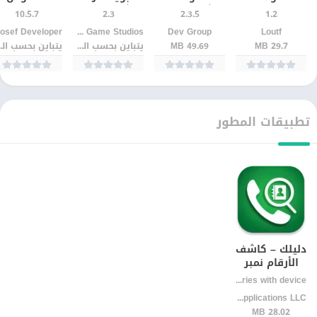
مسابقات
شغل مخك
شيقة في
السحري
10.5.7
2.3
2.3.5
1.2
جماعية
للأندرويد مجانًا
أسئلة وأجوبة
للأندرويد
Loutf
Dev Group
The Islamic Game Studios‏
للأندرويد مجانًا
للأندرويد
29.7 MB
49.69 MB
يتباين بحسب الجهاز
يتباين
تطبيقات المطور
دليلك – كاشف
الأرقام نمبر
بوك | معرفة
Varies with device
اسم المتصل
Romman Smart Applications LLC
بسرعة وأمان
28.02 MB