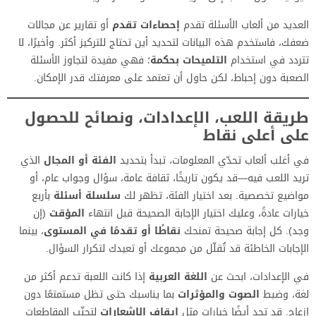
العديد من ألعاب الأسئلة تقدم
إحصاءات تقدم
أو تقارير عن مجالات
ضعفك، فاستخدم هذه البيانات لتحديد أين تحتاج للتركيز أكثر. وأخيرًا، لا
تتردد في استخدام
التلميحات بحكمة
؛ فهي مفيدة لتجاوز الأسئلة
الصعبة دون إحباط، لكن حاول أن تعتمد على معرفتك قدر الإمكان.
طريقة اللعب، الإعدادات، ونصائح للحصول
على أعلى نقاط
في أغلب ألعاب تحدّي المعلومات، تبدأ بتحديد
الفئة أو المجال
الذي
تريد اللعب فيه—قد يكون تاريخًا، ثقافة عامة، سؤال وجواب عام، أو
مواضيع تخصصية. بعد اختيار الفئة، تظهر لك
سلسلة أسئلة
بأربع
خيارات عادةً، وعليك اختيار الإجابة الصحيحة قبل انتهاء
المؤقت
(إن
وجد). كل إجابة صحيحة تمنحك
نقاطًا أو تقدمًا في المستوى
، بينما
الإجابات الخاطئة قد تُقلّل من مجموعك أو تعيدك لتكرار السؤال.
في الإعدادات، ابحث عن
اللغة العربية
إذا كانت اللعبة تدعم أكثر من
لغة، وضبط
الصوت والمؤثرات
بما يناسبك حتى تظل مستمتعًا دون
إزعاج. قد تجد أيضًا خيارات مثل
إيقاف الإشعارات
لتجنّب المقاطعات