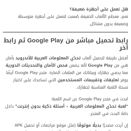
هل تعمل على أجهزة ضعيفة؟
نعم، معظم الألعاب الخفيفة صُممت لتعمل على أجهزة متوسطة
وضعيفة بدون مشاكل.
رابط تحميل مباشر من Google Play ثم رابط
آخر
أفضل طريقة لتحميل ألعاب
تحدّي المعلومات العربية للأندرويد
بأمان
هي من
Google Play
لأنه يضمن
فحص الأمان والتحديثات الدورية
مما يحمي جهازك وبياناتك من الملفات الضارة. متجر Google Play أيضًا
يوفر
تعليقات وتقييمات المستخدمين
التي تساعدك على اختيار
نسخة اللعبة المناسبة لجهازك.
ابحث في متجر Google Play عن اسم اللعبة:
“لعبة تحدّي المعلومات العربية – أسئلة ذكية بدون إنترنت”
داخل
خانة البحث في المتجر.
إن أردت مصدرًا
بديلًا موثوقًا
(مثل موقع مراجعات أو تحميل APK