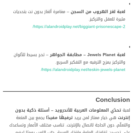
لعبة لغز الهروب من السجن
– مغامرة ألغاز بدون نت بتحديات
مثيرة للعقل والتركيز.
https://alandroidplay.net/biggiant-prisonescape-2/
لعبة Jewels Planet – مطابقة الجواهر
– تحدٍ بسيط للألوان
والتركيز يمزج الترفيه مع التفكير السريع.
https://alandroidplay.net/teskin-jewels-planet/
Conclusion
لعبة
تحدّي المعلومات العربية للأندرويد – أسئلة ذكية بدون
إنترنت
هي خيار ممتاز لمن يريد
ترفيهًا مفيدًا
يجمع بين المتعة
والتعلّم، دون الحاجة لاتصال بالإنترنت. تناسب مختلف الأعمار وتساعدك
على تحسين ثقافتك العامة ولغتك العربية. جرّب اللعب يوميًا لبضع