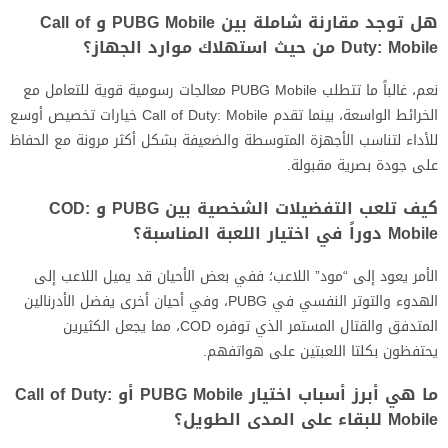
هل توجد مقارنة شاملة بين PUBG Mobile و Call of
Duty: Mobile من حيث استهلاك موارد الجهاز؟
نعم، غالباً ما تتطلب PUBG Mobile معالجات رسومية قوية للتعامل مع
الخرائط الواسعة، بينما تقدم Call of Duty: Mobile خيارات تخصيص أوسع
للأداء لتناسب الأجهزة المتوسطة والضعيفة بشكل أكثر مرونة مع الحفاظ
على جودة بصرية مقبولة.
كيف تلعب التفضيلات الشخصية بين PUBG و COD:
Mobile دوراً في اختيار اللعبة المناسبة؟
الأمر يعود إلى “مود” اللاعب؛ ففي بعض الأحيان قد يميل اللاعب إلى
الهدوء والتوتر النفسي في PUBG، وفي أحيان أخرى يفضل الأدرنالين
المتدفق والقتال المستمر الذي توفره COD، مما يجعل الكثيرين
يحتفظون بكلتا اللعبتين على هواتفهم.
ما هي أبرز أسباب اختيار PUBG Mobile أو Call of Duty:
Mobile للبقاء على المدى الطويل؟