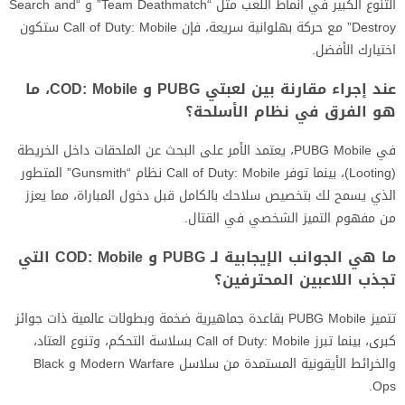
التنوع الكبير في أنماط اللعب مثل “Team Deathmatch” و “Search and
Destroy” مع حركة بهلوانية سريعة، فإن Call of Duty: Mobile ستكون
اختيارك الأفضل.
عند إجراء مقارنة بين لعبتي PUBG و COD: Mobile، ما
هو الفرق في نظام الأسلحة؟
في PUBG Mobile، يعتمد الأمر على البحث عن الملحقات داخل الخريطة
(Looting)، بينما توفر Call of Duty: Mobile نظام “Gunsmith” المتطور
الذي يسمح لك بتخصيص سلاحك بالكامل قبل دخول المباراة، مما يعزز
من مفهوم التميز الشخصي في القتال.
ما هي الجوانب الإيجابية لـ PUBG و COD: Mobile التي
تجذب اللاعبين المحترفين؟
تتميز PUBG Mobile بقاعدة جماهيرية ضخمة وبطولات عالمية ذات جوائز
كبرى، بينما تبرز Call of Duty: Mobile بسلاسة التحكم، وتنوع العتاد،
والخرائط الأيقونية المستمدة من سلاسل Modern Warfare و Black
Ops.