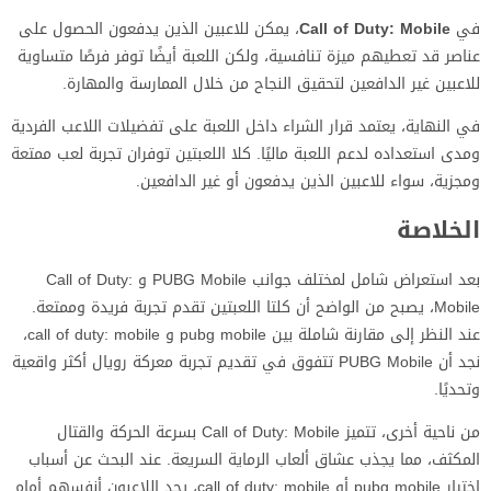
في
Call of Duty: Mobile
، يمكن للاعبين الذين يدفعون الحصول على
عناصر قد تعطيهم ميزة تنافسية، ولكن اللعبة أيضًا توفر فرصًا متساوية
للاعبين غير الدافعين لتحقيق النجاح من خلال الممارسة والمهارة.
في النهاية، يعتمد قرار الشراء داخل اللعبة على تفضيلات اللاعب الفردية
ومدى استعداده لدعم اللعبة ماليًا. كلا اللعبتين توفران تجربة لعب ممتعة
ومجزية، سواء للاعبين الذين يدفعون أو غير الدافعين.
الخلاصة
بعد استعراض شامل لمختلف جوانب PUBG Mobile و Call of Duty:
Mobile، يصبح من الواضح أن كلتا اللعبتين تقدم تجربة فريدة وممتعة.
عند النظر إلى مقارنة شاملة بين pubg mobile و call of duty: mobile،
نجد أن PUBG Mobile تتفوق في تقديم تجربة معركة رويال أكثر واقعية
وتحديًا.
من ناحية أخرى، تتميز Call of Duty: Mobile بسرعة الحركة والقتال
المكثف، مما يجذب عشاق ألعاب الرماية السريعة. عند البحث عن أسباب
اختيار pubg mobile أو call of duty: mobile، يجد اللاعبون أنفسهم أمام