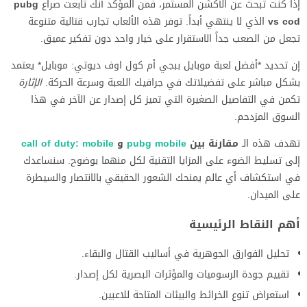
إذا كنت تبحث عن الأكشن المستمر، فمن المؤكد أنك تابعت صراع
pubg
vs cod
الذي لا ينتهي أبداً. توفر هذه الألعاب تجارب قتالية متنوعة
تجعل من الصعب جداً الاستقرار على خيار واحد دون تفكير عميق.
إن تحديد *أفضل لعبة موبايل ببجي أم كول اوف ديوتي: موبايل* يعتمد
بشكل مباشر على تفضيلاتك في جرافيك اللعبة وسرعة الحركة.
الإثارة
تكمن في التفاصيل الصغيرة التي تميز كل إصدار عن الآخر في هذا
السوق المزدحم.
تهدف هذه الـ
مقارنة بين
pubg mobile
و
call of duty: mobile
إلى تسليط الضوء على المزايا التقنية لكل منهما بوضوح. سنساعدك
في استكشاف أي عالم يمنحك الشعور الحقيقي بالانتصار والسيطرة
على الميدان.
أهم النقاط الرئيسية
تحليل الفوارق الجوهرية في أساليب القتال والبقاء.
تقييم جودة الرسوميات والمؤثرات البصرية لكل إصدار.
استعراض تنوع الخرائط والبيئات المتاحة للاعبين.