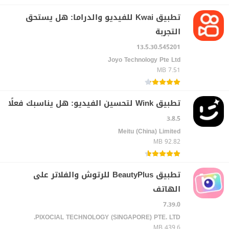
تطبيق Kwai للفيديو والدراما: هل يستحق
التجربة
13.5.30.545201
Joyo Technology Pte Ltd‏
7.51 MB
تطبيق Wink لتحسين الفيديو: هل يناسبك فعلًا
3.8.5
Meitu (China) Limited
92.82 MB
تطبيق BeautyPlus للرتوش والفلاتر على
الهاتف
7.39.0
PIXOCIAL TECHNOLOGY (SINGAPORE) PTE. LTD.
439.6 MB