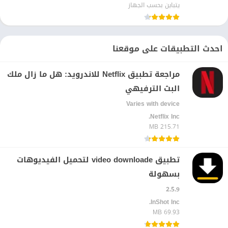
يتباين بحسب الجهاز
احدث التطبيقات على موقعنا
مراجعة تطبيق Netflix للاندرويد: هل ما زال ملك
البث الترفيهي
Varies with device
Netflix Inc.‏
215.71 MB
تطبيق video downloade لتحميل الفيديوهات
بسهولة
2.5.9
InShot Inc.‏
69.93 MB