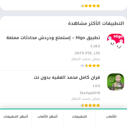
التطبيقات الأكثر مشاهدة
تطبيق Higo – إستمتع ودردش محادثات ممتعة
5.38.0
PATTI PTE. LTD.‏
يتباين بحسب الجهاز
قران كامل محمد الفقيه بدون نت
1.0.0
ZeeApp2018‏
يتباين بحسب الجهاز
برنامج قرأن كامل ماهرالمعيقلي بدون نت
الألعاب
التطبيقات
أشهر الألعاب
أشهر التطبيقات
4.0.2