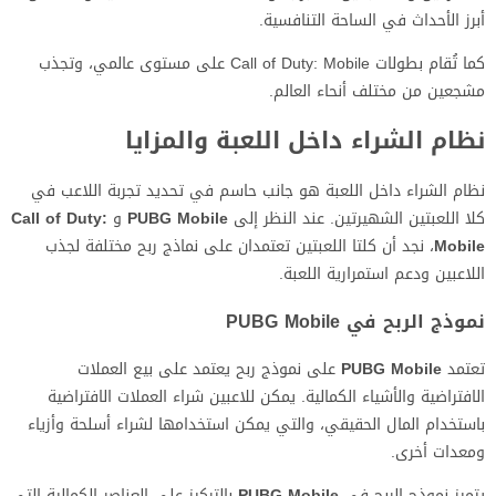
أبرز الأحداث في الساحة التنافسية.
كما تُقام بطولات Call of Duty: Mobile على مستوى عالمي، وتجذب
مشجعين من مختلف أنحاء العالم.
نظام الشراء داخل اللعبة والمزايا
نظام الشراء داخل اللعبة هو جانب حاسم في تحديد تجربة اللاعب في
كلا اللعبتين الشهيرتين. عند النظر إلى
PUBG Mobile
و
Call of Duty:
Mobile
، نجد أن كلتا اللعبتين تعتمدان على نماذج ربح مختلفة لجذب
اللاعبين ودعم استمرارية اللعبة.
نموذج الربح في PUBG Mobile
تعتمد
PUBG Mobile
على نموذج ربح يعتمد على بيع العملات
الافتراضية والأشياء الكمالية. يمكن للاعبين شراء العملات الافتراضية
باستخدام المال الحقيقي، والتي يمكن استخدامها لشراء أسلحة وأزياء
ومعدات أخرى.
يتميز نموذج الربح في
PUBG Mobile
بالتركيز على العناصر الكمالية التي