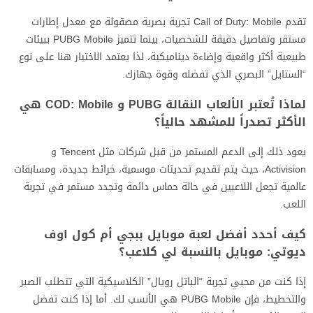
تقدم Call of Duty: Mobile تجربة بصرية مصقولة مع معدل إطارات
مستقر وتفاصيل دقيقة للشخصيات، بينما تتميز PUBG Mobile ببيئات
طبيعية أكثر واقعية وإضاءة ديناميكية، لذا يعتمد الاختيار هنا على نوع
“الستايل” البصري الذي تفضله وقوة جهازك.
لماذا تُعتبر الألعاب النقالة PUBG و COD: Mobile هي
الأكثر تصدراً للمشهد حالياً؟
يعود ذلك إلى الدعم المستمر من قبل شركات مثل Tencent و
Activision، حيث يتم تقديم تحديثات موسمية، خرائط جديدة، ومسابقات
عالمية تجعل اللاعبين في حالة حماس دائمة وتجدد مستمر في تجربة
اللعب.
كيف أحدد أفضل لعبة موبايل ببجي أم كول اوف
ديوتي: موبايل بالنسبة لي كلاعب؟
إذا كنت من محبي تجربة “الباتل رويال” الكلاسيكية التي تتطلب الصبر
والتخطيط، فإن PUBG Mobile هي الأنسب لك. أما إذا كنت تفضل