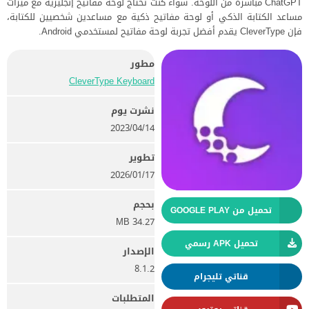
ChatGPT مباشرة من اللوحة. سواء كنت تحتاج لوحة مفاتيح إنجليزية مع ميزات
مساعد الكتابة الذكي أو لوحة مفاتيح ذكية مع مساعدين شخصيين للكتابة،
فإن CleverType يقدم أفضل تجربة لوحة مفاتيح لمستخدمي Android.
مطور
CleverType Keyboard
نشرت يوم
14‏/04‏/2023
تطوير
17‏/01‏/2026
بحجم
تحميل من GOOGLE PLAY
34.27 MB
تحميل APK رسمي
الإصدار
8.1.2
قناتي تليجرام
المتطلبات