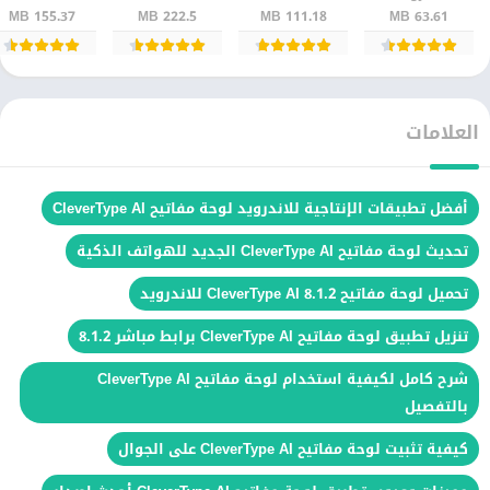
سريع ومجاني
قراءة PDF
155.37 MB
222.5 MB
111.18 MB
63.61 MB
مجانًا
العلامات
أفضل تطبيقات الإنتاجية للاندرويد لوحة مفاتيح CleverType AI
تحديث لوحة مفاتيح CleverType AI الجديد للهواتف الذكية
تحميل لوحة مفاتيح CleverType AI 8.1.2 للاندرويد
تنزيل تطبيق لوحة مفاتيح CleverType AI برابط مباشر 8.1.2
شرح كامل لكيفية استخدام لوحة مفاتيح CleverType AI
بالتفصيل
كيفية تثبيت لوحة مفاتيح CleverType AI على الجوال