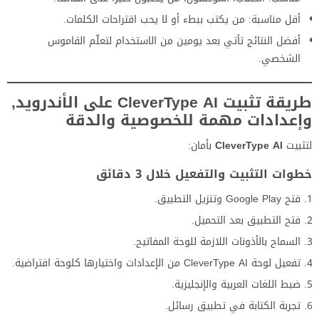
أقل مناسبة: من يكتب ببطء أو لا يحب اقتراحات الكلمات.
أفضل النتائج تأتي بعد يومين من الاستخدام لتعلّم القاموس
الشخصي.
طريقة تثبيت CleverType AI على الأندرويد,
وإعدادات مهمة للخصوصية والدقة
لتثبيت
CleverType AI
بأمان:
خطوات التثبيت والتفعيل خلال 3 دقائق
فتح Google Play وتنزيل التطبيق.
فتح التطبيق بعد التحميل.
السماح بالأذونات اللازمة للوحة المفاتيح.
تفعيل لوحة CleverType AI من الإعدادات واختيارها كلوحة افتراضية.
ضبط اللغات العربية والإنجليزية.
تجربة الكتابة في تطبيق رسائل.