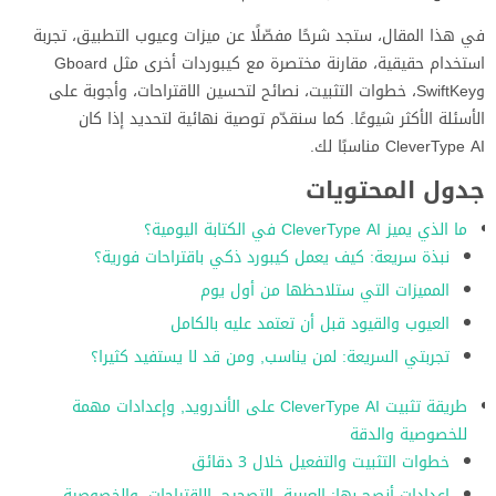
في هذا المقال، ستجد شرحًا مفصّلًا عن ميزات وعيوب التطبيق، تجربة
استخدام حقيقية، مقارنة مختصرة مع كيبوردات أخرى مثل Gboard
وSwiftKey، خطوات التثبيت، نصائح لتحسين الاقتراحات، وأجوبة على
الأسئلة الأكثر شيوعًا. كما سنقدّم توصية نهائية لتحديد إذا كان
CleverType AI مناسبًا لك.
جدول المحتويات
ما الذي يميز CleverType AI في الكتابة اليومية؟
نبذة سريعة: كيف يعمل كيبورد ذكي باقتراحات فورية؟
المميزات التي ستلاحظها من أول يوم
العيوب والقيود قبل أن تعتمد عليه بالكامل
تجربتي السريعة: لمن يناسب, ومن قد لا يستفيد كثيرا؟
طريقة تثبيت CleverType AI على الأندرويد, وإعدادات مهمة
للخصوصية والدقة
خطوات التثبيت والتفعيل خلال 3 دقائق
إعدادات أنصح بها: العربية, التصحيح, الاقتراحات, والخصوصية