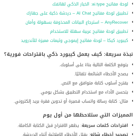
لوحة مفاتيح ai.type: الخيار الذكي لهاتفك
تطبيق لوحة مفاتيح AI Chat – دردشة ذكية على جهازك
AnyRecover – استرجاع البيانات المحذوفة بسهولة وأمان
تطبيق لوحة مفاتيح عربية سهلة للاستخدام
كيبورد كيكا – لوحة مفاتيح إيموجي وثيمات مميزة للأندرويد
نبذة سريعة: كيف يعمل كيبورد ذكي باقتراحات فورية؟
يتوقع الكلمة التالية بناءً على أسلوبك.
يصحح الأخطاء الشائعة تلقائيًا.
يقترح أسلوب كتابة متوافق مع النص.
يتحسن الأداء مع استخدام التطبيق بشكل يومي.
مثال: كتابة رسالة واتساب قصيرة أو تدوين فقرة بريد إلكتروني.
المميزات التي ستلاحظها من أول يوم
اقتراحات كلمات سريعة
: يظهر الاقتراح قبل الكتابة الكاملة.
تصحيح أخطاء شائع
: يقلل الأخطاء الإملائية أثناء الدردشة.