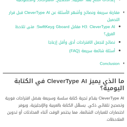
مقارنة سريعة ونصائح وأشهر الأسئلة عن CleverType AI قبل قرار
التحميل
H3: CleverType AI مقابل Gboard وSwiftKey: متى تلاحظ
الفرق؟
نصائح لتجعل الاقتراحات أدق وأقل إزعاجا
أسئلة شائعة سريعة (FAQ)
Conclusion
ما الذي يميز CleverType AI في الكتابة
اليومية؟
CleverType AI يقدّم تجربة كتابة سلسة وسريعة بفضل اقتراحات فورية
وتصحيح تلقائي ذكي. يسهّل الكتابة بالعربية والإنجليزية، ويوفر
اختصارات للعبارات الشائعة، مما يختصر الوقت أثناء المحادثات أو تدوين
الملاحظات.