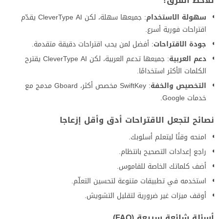
تلاحظ الفرق؟
سهولة الاستخدام
: جميعها سهلة، لكن CleverType AI يقدّم
اقتراحات فورية أسرع.
جودة الاقتراحات
: أفضل لمن يحب اقتراحات دقيقة متقدمة.
دعم العربية
: جميعها تدعم العربية، لكن CleverType AI يقترح
الكلمات الأكثر استخدامًا.
التخصيص والخفة
: SwiftKey مخصص أكثر، Gboard مدمج مع
خدمات Google.
نصائح لتجعل الاقتراحات أدق وأقل إزعاجا
امنحه وقتًا ليتعلم أسلوبك.
راجع إعدادات التصحيح بانتظام.
أضف كلماتك الخاصة للقاموس.
استخدمه في تطبيقات متنوعة لتحسين التعلّم.
أوقف ميزات غير ضرورية لتقليل التشويش.
أسئلة شائعة سريعة (FAQ)