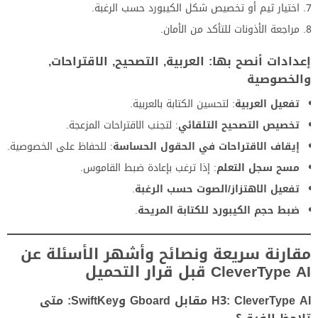
اختيار ثيم أو تخصيص شكل الكيبورد حسب الرغبة.
مراجعة الأذونات للتأكد من الأمان.
إعدادات أنصح بها: العربية, التصحيح, الاقتراحات,
والخصوصية
تفعيل العربية
: لتحسين الكتابة بالعربية.
تخصيص التصحيح التلقائي
: لتجنب الاقتراحات المزعجة.
إيقاف الاقتراحات في الحقول الحساسة
: للحفاظ على الخصوصية.
مسح سجل التعلم
: إذا ترغب بإعادة ضبط القاموس.
تفعيل الاهتزاز/الصوت حسب الرغبة
.
ضبط حجم الكيبورد للكتابة المريحة
.
مقارنة سريعة ونصائح وأشهر الأسئلة عن
CleverType AI قبل قرار التحميل
H3: CleverType AI مقابل Gboard وSwiftKey: متى