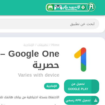
Home
/
تطبيقات
/
الإنتاجية
One
حصرية
Varies with device
تحميل من
الإنتاجية
GOOGLE PLAY
‏الاحتفاظ بنسخة احتياطية من بيانات هاتفك تلقائيً
تحميل APK رسمي