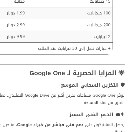
15 جيجابايت
مجانية
100 جيجابايت
1.99 دولار
200 جيجابايت
2.99 دولار
2 تيرابايت
9.99 دولار
+ خيارات تصل إلى 30 تيرابايت عند الطلب
🌟 المزايا الحصرية لـ Google One
🛡️ التخزين السحابي الموسع
يوفّر Google One مسا
القلق من نفاد المساحة.
👨‍💼 الدعم الفني المميز
يحصل المشتركون على
دعم فني مباشر من خبراء Google
، متاحين ع