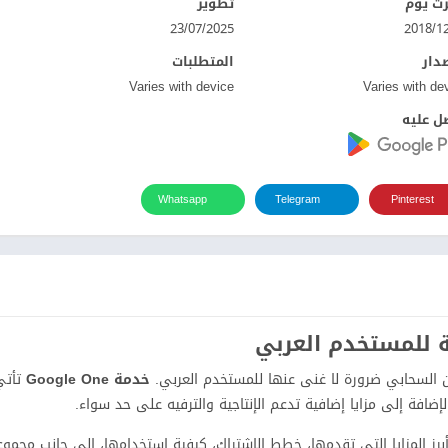
ت يوم
تطوير
23/07/2025
صدار
المتطلبات
Varies with device
Varies with de
ل عليه
Whatsapp
Telegram
Pinterest
ين السحابي ضرورة لا غنى عنها للمستخدم العربي.
خدمة Google One
تأتي
ضافة إلى مزايا إضافية تدعم الإنتاجية والترفيه على حد سواء.
هذا المقال، سنستعرض بشكل شامل ما هي خدمة Google One، أبرز المزايا التي تقدمها، خطط الاشتراك، كيفية استخدامها، إلى جانب 