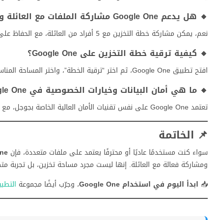
🔸 هل يدعم Google One مشاركة الملفات مع العائلة والأصدقاء؟
نعم، يمكن مشاركة خطة التخزين مع 5 أفراد من العائلة، مع الحفاظ على ملفات كل شخص بشكل خاص.
🔸 كيفية ترقية خطة التخزين على Google One؟
افتح تطبيق Google One، ثم اختر “ترقية الخطة”، واختر المساحة المناسبة ثم أكمل عملية الدفع.
🔸 ما هي أمان البيانات وخيارات الخصوصية في Google One؟
تعتمد Google One على نفس تقنيات الأمان العالية الخاصة بجوجل، مع تشفير البيانات أثناء النقل والتخزين، وإمكانية تفعيل التحقق بخطوتين لحماية حسابك.
📌 الخاتمة
سواء كنت مستخدمًا عاديًا أو محترفًا يعتمد على ملفات متعددة، فإن
ne
ومشاركة فعالة مع العائلة. إنها ليست مجرد مساحة تخزين، بل تجربة متكا
📥
ابدأ اليوم في استخدام Google One
، وجرّب أيضًا مجموعة
التطبيقات 