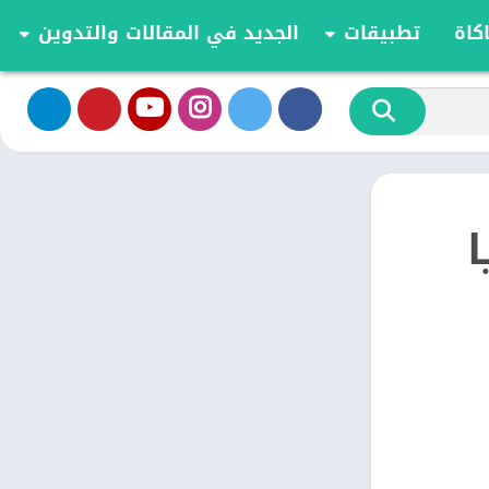
كاة
تطبيقات
الجديد في المقالات والتدوين
الموسيقى والصوت
تحديثات وأخبار أندرويد
أدوات الفيديو
مقارنة وشرح العاب اندرويد
تخصيص
مراجعة ومقارنة تطبيقات أندرويد
ية
الكتب والمراجع
أعمال
ا
ترفيه
اجتماعي
شؤون مالية
الأدوات
طعام ومشروب
الإنتاجية
الاتصال
الصحة واللياقة البدنية