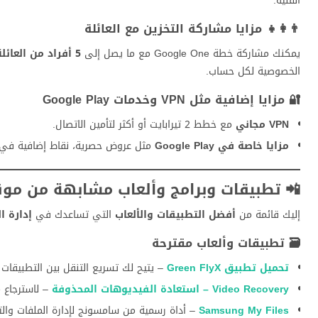
الفنية.
👨‍👩‍👧 مزايا مشاركة التخزين مع العائلة
يمكنك مشاركة خطة Google One مع ما يصل إلى
5 أفراد من العائلة
الخصوصية لكل حساب.
🔐 مزايا إضافية مثل VPN وخدمات Google Play
VPN مجاني
مع خطط 2 تيرابايت أو أكثر لتأمين الاتصال.
مزايا خاصة في Google Play
مثل عروض حصرية، نقاط إضافية في Google Play Points
📲 تطبيقات وبرامج وألعاب مشابهة من موقع ndroidplay.net
إليك قائمة من
أفضل التطبيقات والألعاب
التي تساعدك في
إدارة ا
🗃️ تطبيقات وألعاب مقترحة
تحميل تطبيق Green FlyX
– يتيح لك تسريع التنقل بين التطبيقات و
Video Recovery – استعادة الفيديوهات المحذوفة
– لاسترجاع 
Samsung My Files
– أداة رسمية من سامسونج لإدارة الملفات والت