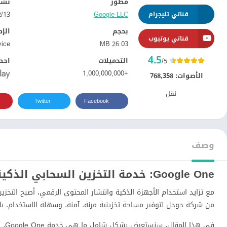
مطور
نشر
Google LLC‏
13‏/12‏/2018
قناتي تليجرام
بحجم
الإ
قناتي يوتيوب
vice
26.03 MB
4.5
التحميلات
احص
/5
+1,000,000,000
الأصوات:
768,358
نقل
Twitter
Facebook
وصف
Google One: خدمة التخزين السحابي الذكية للمستخدم العربي
مع تزايد استخدام الأجهزة الذكية وانتشار المحتوى الرقمي، أصبح التخز
من شركة جوجل لتوفير مساحة تخزينية مرنة، آمنة، وسهلة الاستخدام، بالإ
في 