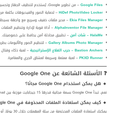
Google Files
– من تطوير Google، يُستخدم لتنظيف الجهاز وتحسين الأداء.
HiDef PhotoVideo Locker
– لحماية الصور والفيديوهات بكلمة مرو
Ekia Files Manager
– مدير ملفات خفيف وسريع مع واجهة بسيطة
AlphaInventor File Manager
– أداة قوية لإدارة وتنظيم الملفات ال
HalaMe – شات آمن
– تطبيق محادثة آمن يحافظ على خصوصيتك.
Gallery Albums Photo Manager
– لتنظيم الصور والألبومات بطري
Bastion Archers – حرب القلاع الإستراتيجية
– لعبة ذكاء وقتال ب
PKXD Runner
– لعبة ممتعة وسريعة لعشاق الجري والمغامرة.
❓ الأسئلة الشائعة عن Google One
🔸 هل يمكن استخدام Google One مجانًا؟
نعم، تبدأ Google One بسعة مجانية قدرها 15 جيجابايت موزعة بين Gmail وDrive وصور Google، ويمكن الترقية لاحقًا.
🔸 كيف يمكن استعادة الملفات المحذوفة في Google One؟
يمكنك استعادة الملفات المحذوفة من سلة المهملات خلال 30 يومًا، أو التواصل مع الدعم الفني لاسترجاع ملفات محذوفة عن طريق الخطأ.