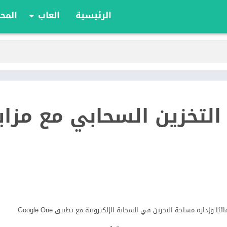
الرئيسية
العاب
المحا
ألعاب الألواح
ألعاب الأدوار
أوراق اللعب
الألعاب الإستراتيج
الحركة
Google  – التخزين السحابي مع مزاي
الرياضة
السباقات
تعليمية
الألغاز
ا وإدارة مساحة التخزين في السحابة الإلكترونية مع تطبيق Google One